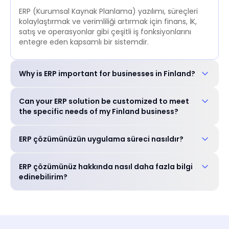
ERP (Kurumsal Kaynak Planlama) yazılımı, süreçleri
kolaylaştırmak ve verimliliği artırmak için finans, İK,
satış ve operasyonlar gibi çeşitli iş fonksiyonlarını
entegre eden kapsamlı bir sistemdir.
Why is ERP important for businesses in Finland?
ERP is crucial for businesses in Finland to: Improve
Can your ERP solution be customized to meet
operational efficiency and reduce costs_ Enhance
the specific needs of my Finland business?
decision-making with real-time data_ Ensure
compliance with local regulations_ Gain a
Evet, ERP çözümümüz sektöre özel özellikler ve dil
competitive edge in the market_
ERP çözümünüzün uygulama süreci nasıldır?
tercihleri dahil olmak üzere işletmenizin benzersiz
gereksinimlerini karşılayacak şekilde yüksek oranda
Deneyimli ekibimiz ihtiyaç değerlendirmesi,
özelleştirilebilir.
ERP çözümünüz hakkında nasıl daha fazla bilgi
özelleştirme, eğitim ve canlıya geçiş desteği dahil
edinebilirim?
olmak üzere sorunsuz bir uygulama süreci boyunca
size rehberlik edecektir.
Özel ihtiyaçlarınızı tartışmak ve ERP çözümünüzün
işletmenize nasıl fayda sağlayabileceğini keşfetmek
için uzmanlarımızla ücretsiz bir danışma randevusu
planlayabilirsiniz.