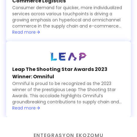
Commerce Logistics
Consumer demand for quicker, more individualized
services across various touchpoints is driving a
growing emphasis on hyperlocal and omnichannel
commerce in the supply chain and e-commerce
logistics sector, which is becoming increasingly
Read more
tech-driven.
Leap The Shooting Star Awards 2023
Winner: Omniful
Omniful is proud to be recognized as the 2023
winner of the prestigious Leap The Shooting Star
Awards. This accolade highlights Omniful’s
groundbreaking contributions to supply chain and
logistics management, showcasing the platform’s
Read more
innovative, modular solutions that simplify and
optimize operations for businesses worldwide. The
award celebrates Omniful’s commitment to
excellence, providing cutting-edge tools for
ENTEGRASYON EKOZOMU