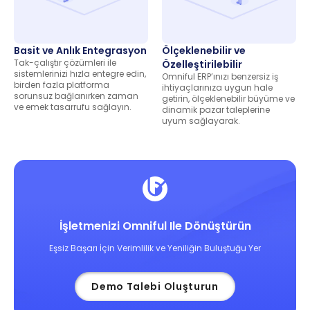
Basit ve Anlık Entegrasyon
Ölçeklenebilir ve
Tak-çalıştır çözümleri ile
Özelleştirilebilir
sistemlerinizi hızla entegre edin,
Omniful ERP’ınızı benzersiz iş
birden fazla platforma
ihtiyaçlarınıza uygun hale
sorunsuz bağlanırken zaman
getirin, ölçeklenebilir büyüme ve
ve emek tasarrufu sağlayın.
dinamik pazar taleplerine
uyum sağlayarak.
İşletmenizi Omniful Ile Dönüştürün
Eşsiz Başarı İçin Verimlilik ve Yeniliğin Buluştuğu Yer
Demo Talebi Oluşturun