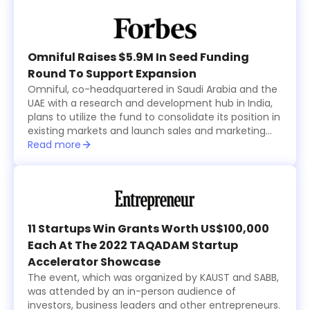
offices, including Al Rasheed, Siraj Holding, Al Bawardi
and Al Nafea.
Omniful Raises $5.9M In Seed Funding
Round To Support Expansion
Omniful, co-headquartered in Saudi Arabia and the
UAE with a research and development hub in India,
plans to utilize the fund to consolidate its position in
existing markets and launch sales and marketing
activities in new countries within the region while
Read more
focusing on advancing its technological
development.
11 Startups Win Grants Worth US$100,000
Each At The 2022 TAQADAM Startup
Accelerator Showcase
The event, which was organized by KAUST and SABB,
was attended by an in-person audience of
investors, business leaders and other entrepreneurs.