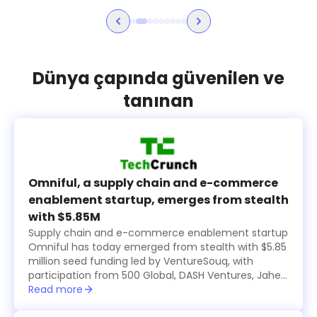
Dünya çapında güvenilen ve
tanınan
Omniful, a supply chain and e-commerce
enablement startup, emerges from stealth
with $5.85M
Supply chain and e-commerce enablement startup
Omniful has today emerged from stealth with $5.85
million seed funding led by VentureSouq, with
participation from 500 Global, DASH Ventures, Jahez
Group, SEEDRA Ventures, Bunat Ventures, Hala
Read more
Ventures, RZM Investments and several family