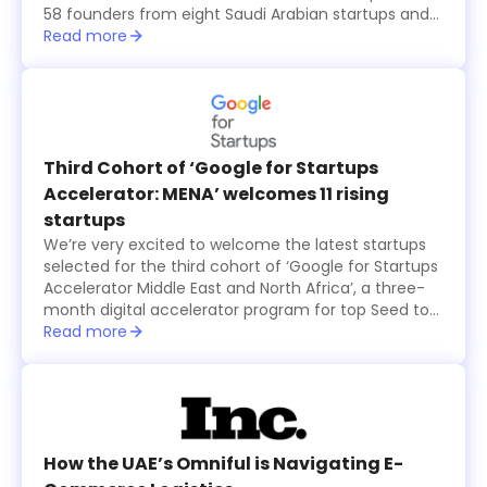
58 founders from eight Saudi Arabian startups and
15 international ones, all from the seventh cohort of
Read more
the annual six-month long TAQADAM Startup
Accelerator program, presented their concepts and
products in three-minute pitches. A global judging
panel including investors from Sukna Ventures, Falak
Investment Hub, and HALA Ventures, selected 10
final startups that received US$100,000 in funding
Third Cohort of ‘Google for Startups
each, while an eleventh startup was also selected
Accelerator: MENA’ welcomes 11 rising
by the online and in-person audience and was
startups
granted $100,000 as well.
We’re very excited to welcome the latest startups
selected for the third cohort of ‘Google for Startups
Accelerator Middle East and North Africa’, a three-
month digital accelerator program for top Seed to
Series A technology startups based in the region.
Read more
The startups were selected based on the major
problems they are solving and how their products
create value for users, in addition to their willingness
to use Machine Learning technology to solve
business challenges and successfully scale in the
long run.
How the UAE’s Omniful is Navigating E-