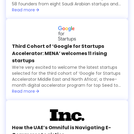
58 founders from eight Saudi Arabian startups and
15 international ones, all from the seventh cohort of
Read more
the annual six-month long TAQADAM Startup
Accelerator program, presented their concepts and
products in three-minute pitches. A global judging
panel including investors from Sukna Ventures, Falak
Investment Hub, and HALA Ventures, selected 10
final startups that received US$100,000 in funding
Third Cohort of ‘Google for Startups
each, while an eleventh startup was also selected
Accelerator: MENA’ welcomes 11 rising
by the online and in-person audience and was
startups
granted $100,000 as well.
We’re very excited to welcome the latest startups
selected for the third cohort of ‘Google for Startups
Accelerator Middle East and North Africa’, a three-
month digital accelerator program for top Seed to
Series A technology startups based in the region.
Read more
The startups were selected based on the major
problems they are solving and how their products
create value for users, in addition to their willingness
to use Machine Learning technology to solve
business challenges and successfully scale in the
long run.
How the UAE’s Omniful is Navigating E-