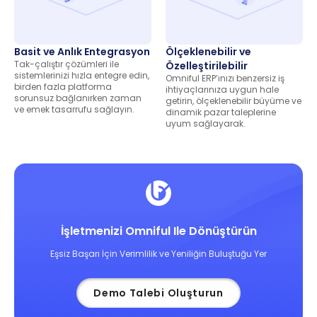
Basit ve Anlık Entegrasyon
Ölçeklenebilir ve
Tak-çalıştır çözümleri ile
Özelleştirilebilir
sistemlerinizi hızla entegre edin,
Omniful ERP’ınızı benzersiz iş
birden fazla platforma
ihtiyaçlarınıza uygun hale
sorunsuz bağlanırken zaman
getirin, ölçeklenebilir büyüme ve
ve emek tasarrufu sağlayın.
dinamik pazar taleplerine
uyum sağlayarak.
İşletmenizi Omniful Ile Dönüştürün
Eşsiz Başarı İçin Verimlilik ve Yeniliğin Buluştuğu Yer
Demo Talebi Oluşturun