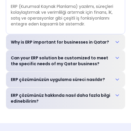
ERP (Kurumsal Kaynak Planlama) yazılımı, süreçleri
kolaylaştırmak ve verimliliği artırmak için finans, İK,
satış ve operasyonlar gibi çeşitli iş fonksiyonlarını
entegre eden kapsamlı bir sistemdir.
Why is ERP important for businesses in Qatar?
ERP is crucial for businesses in Qatar to: Improve
Can your ERP solution be customized to meet
operational efficiency and reduce costs_ Enhance
the specific needs of my Qatar business?
decision-making with real-time data_ Ensure
compliance with local regulations_ Gain a
Evet, ERP çözümümüz sektöre özel özellikler ve dil
competitive edge in the market_
ERP çözümünüzün uygulama süreci nasıldır?
tercihleri dahil olmak üzere işletmenizin benzersiz
gereksinimlerini karşılayacak şekilde yüksek oranda
Deneyimli ekibimiz ihtiyaç değerlendirmesi,
özelleştirilebilir.
ERP çözümünüz hakkında nasıl daha fazla bilgi
özelleştirme, eğitim ve canlıya geçiş desteği dahil
edinebilirim?
olmak üzere sorunsuz bir uygulama süreci boyunca
size rehberlik edecektir.
Özel ihtiyaçlarınızı tartışmak ve ERP çözümünüzün
işletmenize nasıl fayda sağlayabileceğini keşfetmek
için uzmanlarımızla ücretsiz bir danışma randevusu
planlayabilirsiniz.