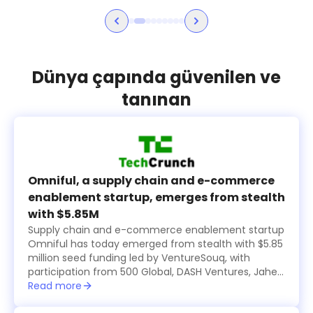
Dünya çapında güvenilen ve
tanınan
Omniful, a supply chain and e-commerce
enablement startup, emerges from stealth
with $5.85M
Supply chain and e-commerce enablement startup
Omniful has today emerged from stealth with $5.85
million seed funding led by VentureSouq, with
participation from 500 Global, DASH Ventures, Jahez
Group, SEEDRA Ventures, Bunat Ventures, Hala
Read more
Ventures, RZM Investments and several family