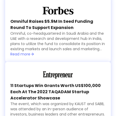
offices, including Al Rasheed, Siraj Holding, Al Bawardi
and Al Nafea.
Omniful Raises $5.9M In Seed Funding
Round To Support Expansion
Omniful, co-headquartered in Saudi Arabia and the
UAE with a research and development hub in India,
plans to utilize the fund to consolidate its position in
existing markets and launch sales and marketing
activities in new countries within the region while
Read more
focusing on advancing its technological
development.
11 Startups Win Grants Worth US$100,000
Each At The 2022 TAQADAM Startup
Accelerator Showcase
The event, which was organized by KAUST and SABB,
was attended by an in-person audience of
investors, business leaders and other entrepreneurs.