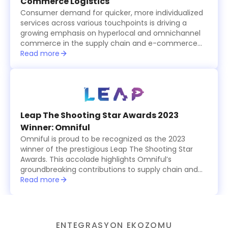
Commerce Logistics
Consumer demand for quicker, more individualized
services across various touchpoints is driving a
growing emphasis on hyperlocal and omnichannel
commerce in the supply chain and e-commerce
logistics sector, which is becoming increasingly
Read more
tech-driven.
Leap The Shooting Star Awards 2023
Winner: Omniful
Omniful is proud to be recognized as the 2023
winner of the prestigious Leap The Shooting Star
Awards. This accolade highlights Omniful’s
groundbreaking contributions to supply chain and
logistics management, showcasing the platform’s
Read more
innovative, modular solutions that simplify and
optimize operations for businesses worldwide. The
award celebrates Omniful’s commitment to
excellence, providing cutting-edge tools for
ENTEGRASYON EKOZOMU