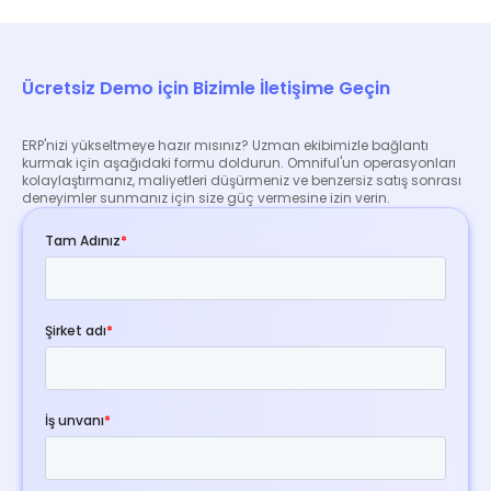
işletmenize nasıl fayda sağlayabileceğini keşfetmek
için uzmanlarımızla ücretsiz bir danışma randevusu
planlayabilirsiniz.
Ücretsiz Demo için Bizimle İletişime Geçin
ERP'nizi yükseltmeye hazır mısınız? Uzman ekibimizle bağlantı
kurmak için aşağıdaki formu doldurun. Omniful'un operasyonları
kolaylaştırmanız, maliyetleri düşürmeniz ve benzersiz satış sonrası
deneyimler sunmanız için size güç vermesine izin verin.