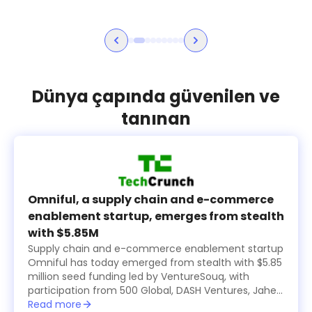
Dünya çapında güvenilen ve
tanınan
Omniful, a supply chain and e-commerce
enablement startup, emerges from stealth
with $5.85M
Supply chain and e-commerce enablement startup
Omniful has today emerged from stealth with $5.85
million seed funding led by VentureSouq, with
participation from 500 Global, DASH Ventures, Jahez
Group, SEEDRA Ventures, Bunat Ventures, Hala
Read more