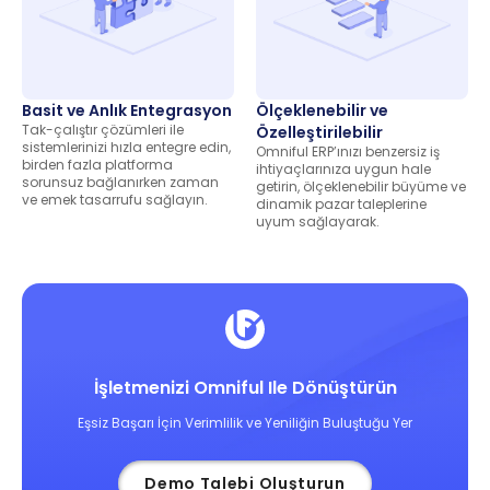
Basit ve Anlık Entegrasyon
Ölçeklenebilir ve
Tak-çalıştır çözümleri ile
Özelleştirilebilir
sistemlerinizi hızla entegre edin,
Omniful ERP’ınızı benzersiz iş
birden fazla platforma
ihtiyaçlarınıza uygun hale
sorunsuz bağlanırken zaman
getirin, ölçeklenebilir büyüme ve
ve emek tasarrufu sağlayın.
dinamik pazar taleplerine
uyum sağlayarak.
İşletmenizi Omniful Ile Dönüştürün
Eşsiz Başarı İçin Verimlilik ve Yeniliğin Buluştuğu Yer
Demo Talebi Oluşturun