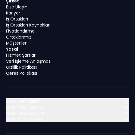
Şirket
Bize Ulaşın
Kariyer
İş Ortakları
İş Ortakları Kaynakları
Fiyatlandırma
Ortaklarımız
Müşteriler
Yasal
Hizmet Şartları
Veri İşleme Anlaşması
Gizlilik Politikası
Çerez Politikası
En İyi ERP Yazılımı
En İyi TMS Yazılımı
En İyi OMS Yazılımı
MENA (Orta Doğu ve Kuzey Afrika)
En İyi WMS Yazılımı
MENA (Orta Doğu ve Kuzey Afrika)
Algeria
Bahrain
MENA (Orta Doğu ve Kuzey Afrika)
Algeria
Bahrain