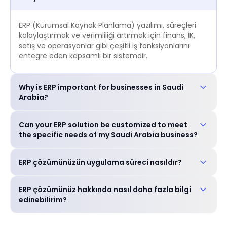
ERP (Kurumsal Kaynak Planlama) yazılımı, süreçleri
kolaylaştırmak ve verimliliği artırmak için finans, İK,
satış ve operasyonlar gibi çeşitli iş fonksiyonlarını
entegre eden kapsamlı bir sistemdir.
Why is ERP important for businesses in Saudi
Arabia?
ERP is crucial for businesses in Saudi Arabia to:
Can your ERP solution be customized to meet
Improve operational efficiency and reduce costs_
the specific needs of my Saudi Arabia business?
Enhance decision-making with real-time data_
Ensure compliance with local regulations_ Gain a
Evet, ERP çözümümüz sektöre özel özellikler ve dil
competitive edge in the market_
ERP çözümünüzün uygulama süreci nasıldır?
tercihleri dahil olmak üzere işletmenizin benzersiz
gereksinimlerini karşılayacak şekilde yüksek oranda
Deneyimli ekibimiz ihtiyaç değerlendirmesi,
özelleştirilebilir.
ERP çözümünüz hakkında nasıl daha fazla bilgi
özelleştirme, eğitim ve canlıya geçiş desteği dahil
edinebilirim?
olmak üzere sorunsuz bir uygulama süreci boyunca
size rehberlik edecektir.
Özel ihtiyaçlarınızı tartışmak ve ERP çözümünüzün