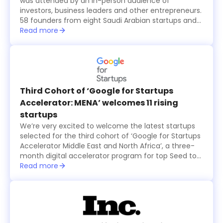
was attended by an in-person audience of
investors, business leaders and other entrepreneurs.
58 founders from eight Saudi Arabian startups and
15 international ones, all from the seventh cohort of
Read more
the annual six-month long TAQADAM Startup
Accelerator program, presented their concepts and
products in three-minute pitches. A global judging
panel including investors from Sukna Ventures, Falak
Investment Hub, and HALA Ventures, selected 10
final startups that received US$100,000 in funding
Third Cohort of ‘Google for Startups
each, while an eleventh startup was also selected
Accelerator: MENA’ welcomes 11 rising
by the online and in-person audience and was
startups
granted $100,000 as well.
We’re very excited to welcome the latest startups
selected for the third cohort of ‘Google for Startups
Accelerator Middle East and North Africa’, a three-
month digital accelerator program for top Seed to
Series A technology startups based in the region.
Read more
The startups were selected based on the major
problems they are solving and how their products
create value for users, in addition to their willingness
to use Machine Learning technology to solve
business challenges and successfully scale in the