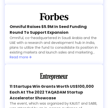
Ventures, RZM Investments and several family
offices, including Al Rasheed, Siraj Holding, Al Bawardi
and Al Nafea.
Omniful Raises $5.9M In Seed Funding
Round To Support Expansion
Omniful, co-headquartered in Saudi Arabia and the
UAE with a research and development hub in India,
plans to utilize the fund to consolidate its position in
existing markets and launch sales and marketing
activities in new countries within the region while
Read more
focusing on advancing its technological
development.
11 Startups Win Grants Worth US$100,000
Each At The 2022 TAQADAM Startup
Accelerator Showcase
The event, which was organized by KAUST and SABB,