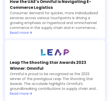
long run.
How the UAE’s Omniful is Navigating E-
Commerce Logistics
Consumer demand for quicker, more individualized
services across various touchpoints is driving a
growing emphasis on hyperlocal and omnichannel
commerce in the supply chain and e-commerce
logistics sector, which is becoming increasingly
Read more
tech-driven.
Leap The Shooting Star Awards 2023
Winner: Omniful
Omniful is proud to be recognized as the 2023
winner of the prestigious Leap The Shooting Star
Awards. This accolade highlights Omniful’s
groundbreaking contributions to supply chain and
logistics management, showcasing the platform’s
Read more
innovative, modular solutions that simplify and
optimize operations for businesses worldwide. The
award celebrates Omniful’s commitment to