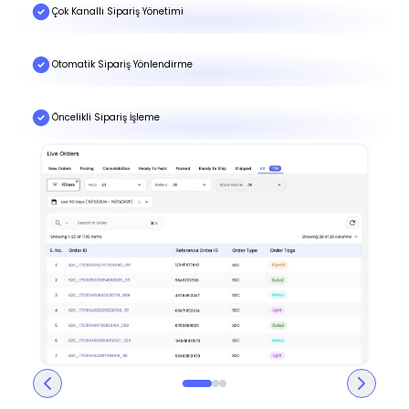
Çok Kanallı Sipariş Yönetimi
Otomatik Sipariş Yönlendirme
Öncelikli Sipariş İşleme