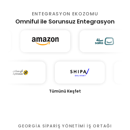
ENTEGRASYON EKOZOMU
Omniful ile Sorunsuz Entegrasyon
Tümünü Keşfet
GEORGIA SIPARIŞ YÖNETIMI İŞ ORTAĞI