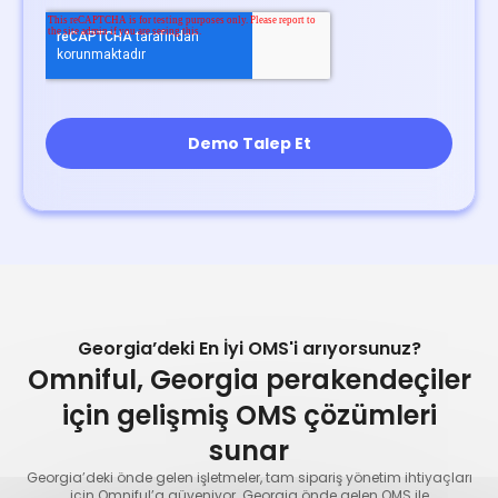
Georgia’deki En İyi OMS'i arıyorsunuz?
Omniful, Georgia perakendeçiler
için gelişmiş OMS çözümleri
sunar
Georgia’deki önde gelen işletmeler, tam sipariş yönetim ihtiyaçları
için Omniful’a güveniyor. Georgia önde gelen OMS ile