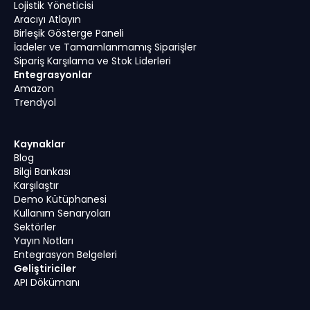
Lojistik Yöneticisi
Aracıyı Atlayın
Birleşik Gösterge Paneli
İadeler ve Tamamlanmamış Siparişler
Sipariş Karşılama ve Stok Liderleri
Entegrasyonlar
Amazon
Trendyol
Kaynaklar
Blog
Bilgi Bankası
Karşılaştır
Demo Kütüphanesi
Kullanım Senaryoları
Sektörler
Yayın Notları
Entegrasyon Belgeleri
Geliştiriciler
API Dökümanı