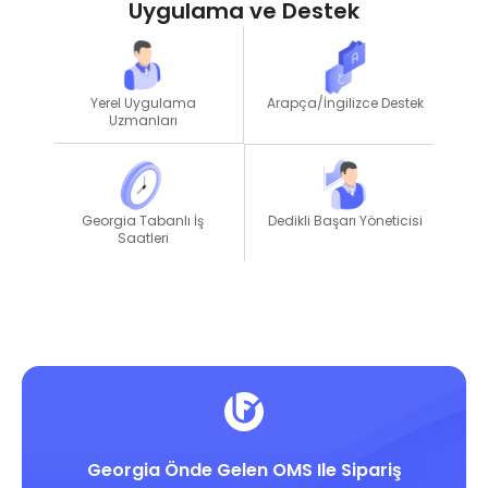
Uygulama ve Destek
Yerel Uygulama
Arapça/İngilizce Destek
Uzmanları
Dedikli Başarı Yöneticisi
Georgia Tabanlı İş
Saatleri
Georgia Önde Gelen OMS Ile Sipariş