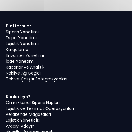
Platformlar
Sipariş Yönetimi
Depo Yönetimi
Lojistik Yönetimi
Kargolama
Envanter Yönetimi
İade Yönetimi
Raporlar ve Analitik
Nakliye Ağ Geçidi
Tak ve Çalıştır Entegrasyonları
Kimler İçin?
Omni-kanal Sipariş Ekipleri
Lojistik ve Teslimat Operasyonları
Perakende Mağazaları
Lojistik Yöneticisi
Aracıyı Atlayın