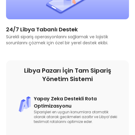
24/7 Libya Tabanlı Destek
Sürekli sipariş operasyonlarını sağlamak ve lojistik
sorunlarını çözmek için özel bir yerel destek ekibi.
Libya Pazarı İçin Tam Sipariş
Yönetim Sistemi
Yapay Zeka Destekli Rota
Optimizasyonu
Siparişleri en uygun konumlara otomatik
olarak atarak gecikmeleri azaltır ve Libya’deki
teslimat rotalarını optimize eder.