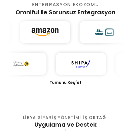
ENTEGRASYON EKOZOMU
Omniful ile Sorunsuz Entegrasyon
Tümünü Keşfet
LIBYA SIPARIŞ YÖNETIMI İŞ ORTAĞI
Uygulama ve Destek