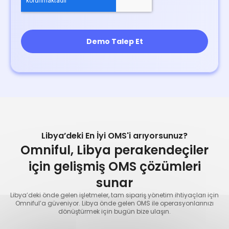
Libya’deki En İyi OMS'i arıyorsunuz?
Omniful, Libya perakendeçiler
için gelişmiş OMS çözümleri
sunar
Libya’deki önde gelen işletmeler, tam sipariş yönetim ihtiyaçları için
Omniful’a güveniyor. Libya önde gelen OMS ile operasyonlarınızı
dönüştürmek için bugün bize ulaşın.