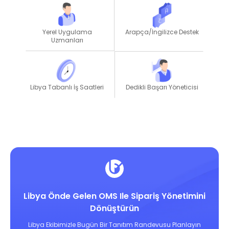
Yerel Uygulama
Arapça/İngilizce Destek
Uzmanları
Dedikli Başarı Yöneticisi
Libya Tabanlı İş Saatleri
Libya Önde Gelen OMS Ile Sipariş Yönetimini
Dönüştürün
Libya Ekibimizle Bugün Bir Tanıtım Randevusu Planlayın