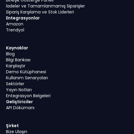
Birleşik Gösterge Paneli
İadeler ve Tamamlanmamış Siparişler
Sipariş Karşılama ve Stok Liderleri
Entegrasyonlar
Amazon
Trendyol
Kaynaklar
Blog
Bilgi Bankası
Karşılaştır
Demo Kütüphanesi
Kullanım Senaryoları
Sektörler
Yayın Notları
Entegrasyon Belgeleri
Geliştiriciler
API Dökümanı
Şirket
Bize Ulaşın