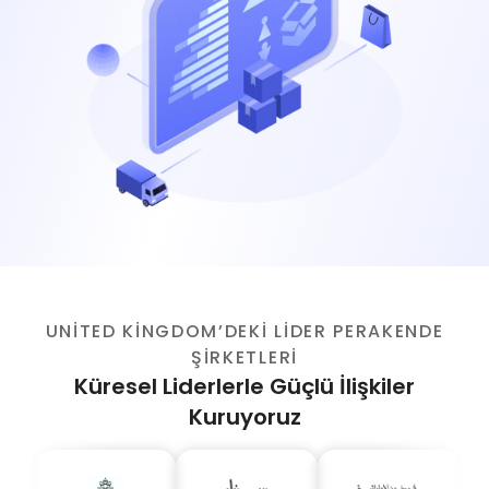
UNITED KINGDOM’DEKI LIDER PERAKENDE
ŞIRKETLERI
Küresel Liderlerle Güçlü İlişkiler
Kuruyoruz