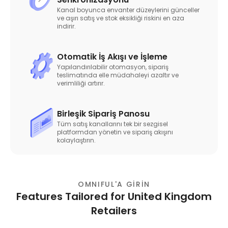
Kanal boyunca envanter düzeylerini günceller
ve aşırı satış ve stok eksikliği riskini en aza
indirir.
Otomatik İş Akışı ve İşleme
Yapılandırılabilir otomasyon, sipariş
teslimatında elle müdahaleyi azaltır ve
verimliliği artırır.
Birleşik Sipariş Panosu
Tüm satış kanallarını tek bir sezgisel
platformdan yönetin ve sipariş akışını
kolaylaştırın.
OMNIFUL'A GİRİN
Features Tailored for United Kingdom
Retailers