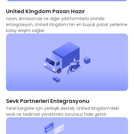
United Kingdom Pazarı Hazır
noon, Amazon.ae ve diğer platformlarla anında
entegrasyon, United Kingdom’nin en büyük pazar yerlerine
kolay erişim sağlar.
Sevk Partnerleri Entegrasyonu
Yerel kargolar için yerleşik destek, United Kingdom’deki
sevk ve teslimat yönetimini sorunsuz hale getirir.