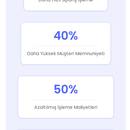
40%
Daha Yüksek Müşteri Memnuniyeti
50%
Azaltılmış İşleme Maliyetleri