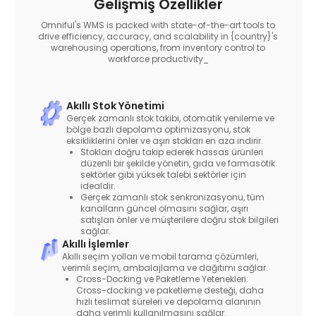
Gelişmiş Özellikler
Omniful's WMS is packed with state-of-the-art tools to
drive efficiency, accuracy, and scalability in {country}'s
warehousing operations, from inventory control to
workforce productivity_
Akıllı Stok Yönetimi
Gerçek zamanlı stok takibi, otomatik yenileme ve
bölge bazlı depolama optimizasyonu, stok
eksikliklerini önler ve aşırı stokları en aza indirir.
Stokları doğru takip ederek hassas ürünleri
düzenli bir şekilde yönetin, gıda ve farmasötik
sektörler gibi yüksek talebi sektörler için
idealdir.
Gerçek zamanlı stok senkronizasyonu, tüm
kanalların güncel olmasını sağlar, aşırı
satışları önler ve müşterilere doğru stok bilgileri
sağlar.
Akıllı İşlemler
Akıllı seçim yolları ve mobil tarama çözümleri,
verimli seçim, ambalajlama ve dağıtımı sağlar.
Cross-Docking ve Paketleme Yetenekleri:
Cross-docking ve paketleme desteği, daha
hızlı teslimat süreleri ve depolama alanının
daha verimli kullanılmasını sağlar.