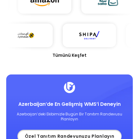
Tümünü Keşfet
Azerbaijan’de En Gelişmiş WMS’i Deneyin
Azerbaijan’deki Ekibimizle Bugün Bir Tanıtım Randevusu
Planlayın
Özel Tanıtım Randevunuzu Planlayın