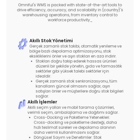
Omniful's WMS is packed with state-of-the-art tools to
drive efficiency, accuracy, and scalability in {country}'s
warehousing operations, from inventory control to
workforce productivity_
Akıllı Stok Yönetimi
Gerçek zamanlı stok takibi, otomatik yenileme ve
bölge bazlı depolama optimizasyonu, stok
eksikliklerini önler ve aşırı stokları en aza indirir.
Stokları doğru takip ederek hassas ürünleri
düzenli bir şekilde yönetin, gıda ve farmasötik
sektörler gibi yüksek talebi sektörler için
idealdir.
Gerçek zamanlı stok senkronizasyonu, tüm
kanalların güncel olmasını sağlar, aşırı
satışları önler ve müşterilere doğru stok bilgileri
sağlar.
Akıllı İşlemler
Akıllı seçim yolları ve mobil tarama çözümleri,
verimli seçim, ambalajlama ve dağıtımı sağlar.
Cross-Docking ve Paketleme Yetenekleri:
Cross-docking ve paketleme desteği, daha
hızlı teslimat süreleri ve depolama alanının
daha verimli kullanılmasını sağlar.
Döngüsel Sayım ve Denetimler: Stok