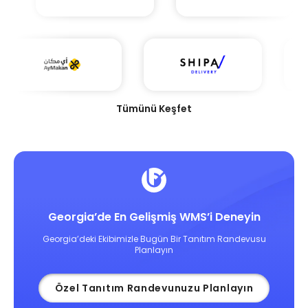
Tümünü Keşfet
Georgia’de En Gelişmiş WMS’i Deneyin
Georgia’deki Ekibimizle Bugün Bir Tanıtım Randevusu
Planlayın
Özel Tanıtım Randevunuzu Planlayın