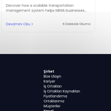
Discover how a scalable transportation
management system helps MENA businesses
grow from local deliveries to regional logistics
success with real-time control and automation.
Devamını Oku
6 Dakikalık Okuma
Şirket
Bize Ulaşın
Kariyer
İş Ortakları
İş Ortakları Kaynakları
Fiyatlandırma
Ortaklarımız
Müşteriler