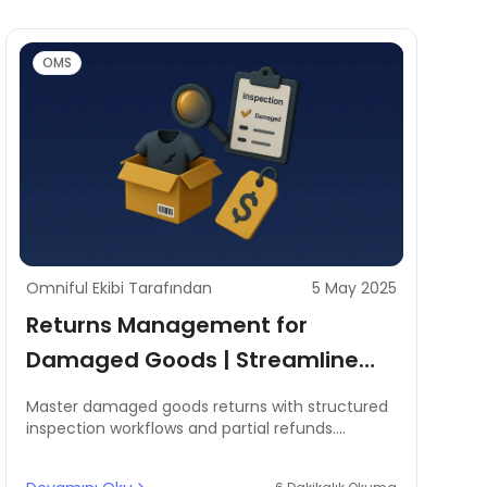
OMS
Omniful Ekibi Tarafından
5 May 2025
Returns Management for
Damaged Goods | Streamline
Inspections & Refunds in MENA
Master damaged goods returns with structured
inspection workflows and partial refunds.
Discover how MENA businesses can turn reverse
logistics into an advantage.