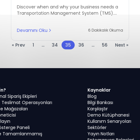
and Route Challenges in Modern
Discover when and why your business needs a
Logistics
Transportation Management System (TMS).
This guide explains how a TMS improves delivery
performance, lowers logistics costs, and solves
Devamını Oku
6 Dakikalık Okuma
route inefficiencies across MENA supply chains.
« Prev
1
...
34
35
36
...
56
Next »
in?
Kaynaklar
l Sipariş Ekipleri
Blog
ve Teslimat Operasyonları
Bilgi Bankası
e Mağazaları
Karşılaştır
öneticisi
Demo Kütüphanesi
tlayın
Kullanım Senaryoları
Gösterge Paneli
Sektörler
 ve Tamamlanmamış
Yayın Notları