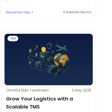
Learn how this improves inventory control,
speeds delivery, and reduces costs.
Devamını Oku
6 Dakikalık Okuma
TMS
Omniful Ekibi Tarafından
2 May 2025
Grow Your Logistics with a
Scalable TMS