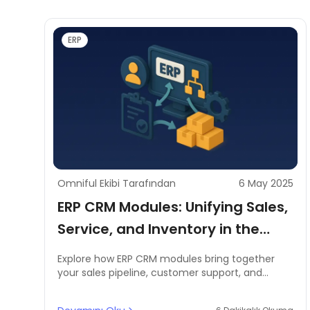
ERP
Omniful Ekibi Tarafından
6 May 2025
ERP CRM Modules: Unifying Sales,
Service, and Inventory in the
Digital Era
Explore how ERP CRM modules bring together
your sales pipeline, customer support, and
inventory operations to simplify decisions and
drive business growth across the MENA region.