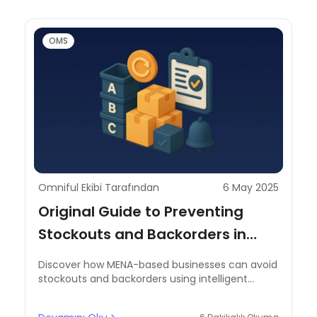
OMS
Omniful Ekibi Tarafından
6 May 2025
Original Guide to Preventing
Stockouts and Backorders in
MENA with Smart Inventory
Discover how MENA-based businesses can avoid
Control
stockouts and backorders using intelligent
inventory systems, automated alerts, and
regional best practices.