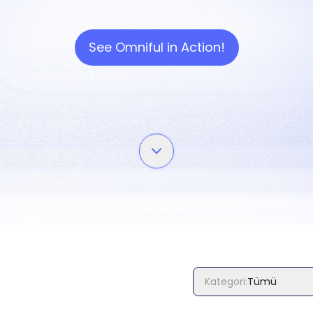
See Omniful in Action!
Kategori
:
Tümü