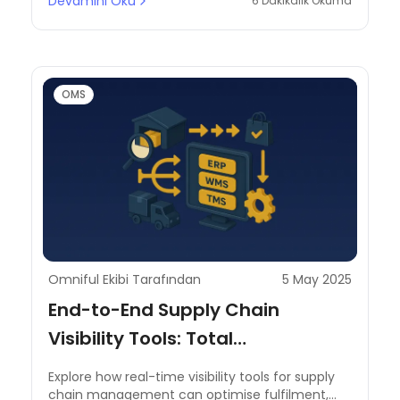
Devamını Oku
6 Dakikalık Okuma
OMS
Omniful Ekibi Tarafından
5 May 2025
End-to-End Supply Chain
Visibility Tools: Total
Transparency from Supplier to
Explore how real-time visibility tools for supply
Customer
chain management can optimise fulfilment,