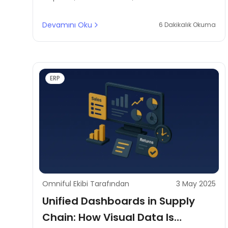
platforms in MENA gain control, speed, and
efficiency in a digital logistics world.
Devamını Oku
6 Dakikalık Okuma
ERP
Omniful Ekibi Tarafından
3 May 2025
Unified Dashboards in Supply
Chain: How Visual Data Is