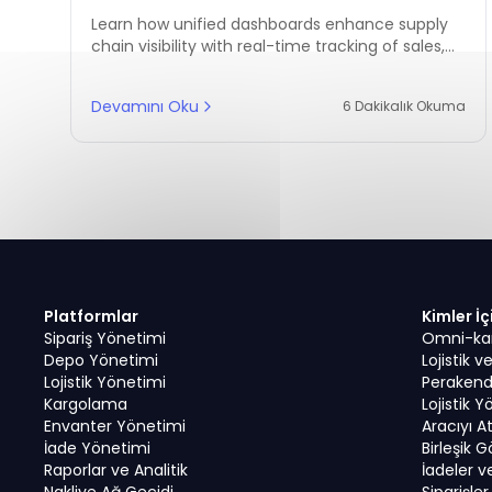
Transforming Inventory, Sales,
Learn how unified dashboards enhance supply
and Logistics
chain visibility with real-time tracking of sales,
SKUs, shipping, and inventory management
through advanced WMS tools.
Devamını Oku
6 Dakikalık Okuma
Platformlar
Kimler İç
Sipariş Yönetimi
Omni-kana
Depo Yönetimi
Lojistik 
Lojistik Yönetimi
Perakend
Kargolama
Lojistik Y
Envanter Yönetimi
Aracıyı A
İade Yönetimi
Birleşik 
Raporlar ve Analitik
İadeler