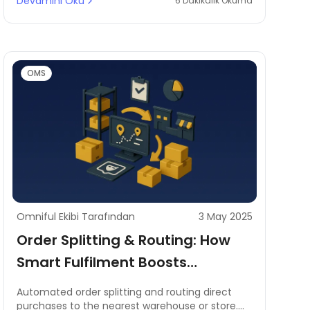
Devamını Oku
6 Dakikalık Okuma
OMS
Omniful Ekibi Tarafından
3 May 2025
Order Splitting & Routing: How
Smart Fulfilment Boosts
Efficiency & Reduces Costs
Automated order splitting and routing direct
purchases to the nearest warehouse or store.