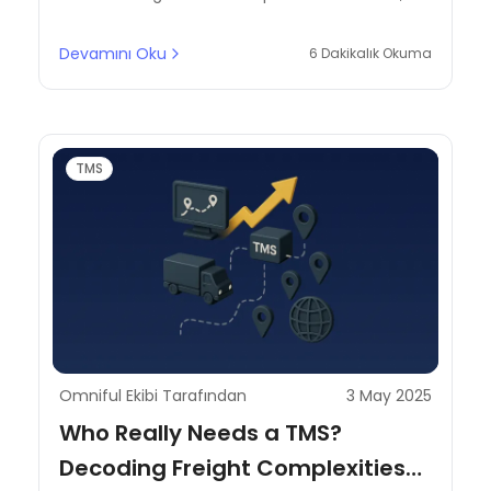
reduce delays, and improve customer
satisfaction in the MENA region.
Devamını Oku
6 Dakikalık Okuma
TMS
Omniful Ekibi Tarafından
3 May 2025
Who Really Needs a TMS?
Decoding Freight Complexities