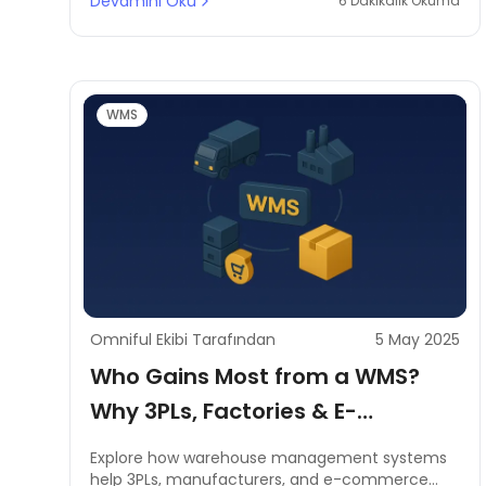
Devamını Oku
6 Dakikalık Okuma
WMS
Omniful Ekibi Tarafından
5 May 2025
Who Gains Most from a WMS?
Why 3PLs, Factories & E-
Commerce Can't Thrive Without
Explore how warehouse management systems
It
help 3PLs, manufacturers, and e-commerce