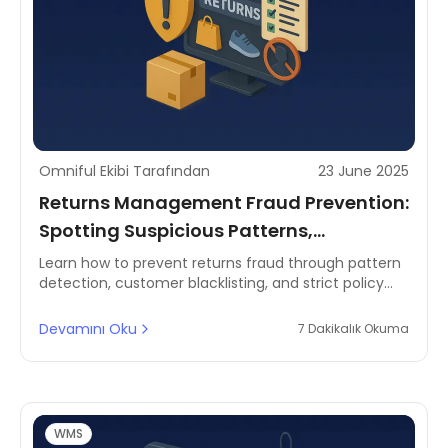
Omniful Ekibi Tarafından
23 June 2025
Returns Management Fraud Prevention:
Spotting Suspicious Patterns,
Blacklisting Abusers, and Policy
Learn how to prevent returns fraud through pattern
detection, customer blacklisting, and strict policy
Enforcement
enforcement. Strengthen your reverse logistics and
supply chain strategy.
Devamını Oku
7 Dakikalık Okuma
WMS