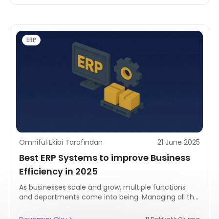
talent shortages (56%), disruptions (54%), running
out of stock (52%), and consumer demands (52%).
ERP
Omniful Ekibi Tarafından
21 June 2025
Best ERP Systems to improve Business
Efficiency in 2025
As businesses scale and grow, multiple functions
and departments come into being. Managing all the
different functions of a growing business requires
strategic planning and management. This is where