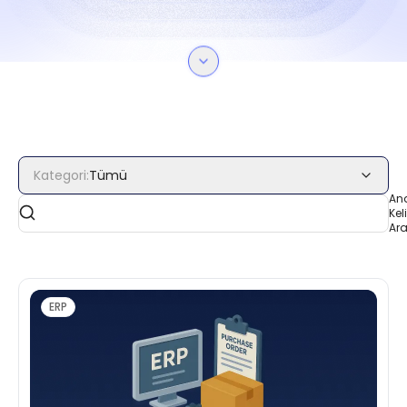
Kategori
:
Tümü
An
Kel
Ar
ERP