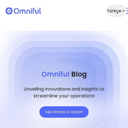
Türkçe
Omniful
Blog
Unveiling innovations and insights to
streamline your operations
See Omniful in Action!