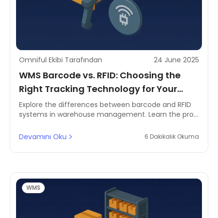
Omniful Ekibi Tarafından
24 June 2025
WMS Barcode vs. RFID: Choosing the
Right Tracking Technology for Your
Warehouse
Explore the differences between barcode and RFID
systems in warehouse management. Learn the pros,
cons, and cost impact of each for MENA-based
operations.
Devamını Oku
6 Dakikalık Okuma
WMS