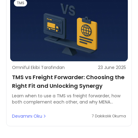
TMS
Omniful Ekibi Tarafından
23 June 2025
TMS vs Freight Forwarder: Choosing the
Right Fit and Unlocking Synergy
Learn when to use a TMS vs freight forwarder, how
both complement each other, and why MENA
businesses need integrated logistics solutions. Read
the full guide now.
Devamını Oku
7 Dakikalık Okuma