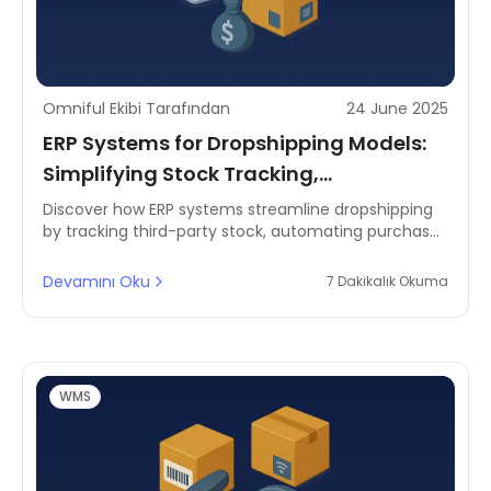
Omniful Ekibi Tarafından
24 June 2025
ERP Systems for Dropshipping Models:
Simplifying Stock Tracking,
Automating Purchase Orders, and
Discover how ERP systems streamline dropshipping
by tracking third-party stock, automating purchase
Integrating Finances
orders, and integrating finance. Optimised for MENA
eCommerce brands.
Devamını Oku
7 Dakikalık Okuma
WMS