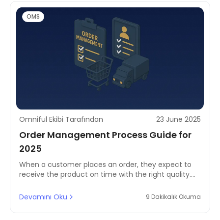
OMS
Omniful Ekibi Tarafından
23 June 2025
Order Management Process Guide for
2025
When a customer places an order, they expect to
receive the product on time with the right quality.
Even if you have a small e-commerce store or a
large business, one of the most important things is
Devamını Oku
9 Dakikalık Okuma
how you handle orders.