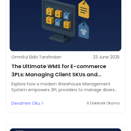
Omniful Ekibi Tarafından
23 June 2025
The Ultimate WMS for E-commerce
3PLs: Managing Client SKUs and
Custom Branding with Precision
Explore how a modern Warehouse Management
System empowers 3PL providers to manage diverse
e-commerce SKUs and deliver white-labelled
branding. Learn the features that drive operational
Devamını Oku
6 Dakikalık Okuma
success across multiple sellers.