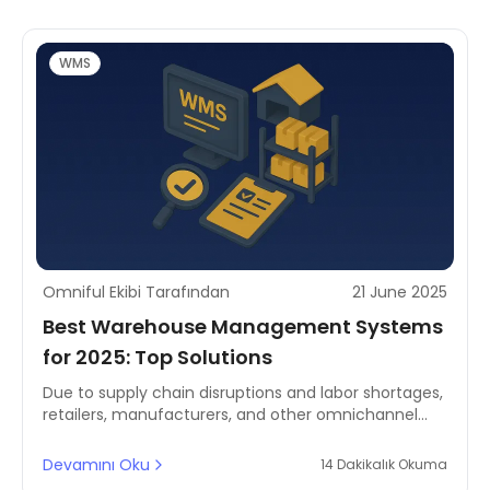
WMS
Omniful Ekibi Tarafından
21 June 2025
Best Warehouse Management Systems
for 2025: Top Solutions
Due to supply chain disruptions and labor shortages,
retailers, manufacturers, and other omnichannel
players constantly struggle to adapt. In fact,
according to a report, some of the biggest
Devamını Oku
14 Dakikalık Okuma
challenges facing supply chain operations include