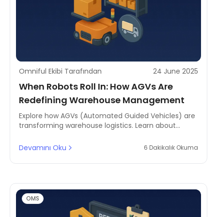
Omniful Ekibi Tarafından
24 June 2025
When Robots Roll In: How AGVs Are
Redefining Warehouse Management
Explore how AGVs (Automated Guided Vehicles) are
transforming warehouse logistics. Learn about
benefits, use cases, and how they boost warehouse
management efficiency.
Devamını Oku
6 Dakikalık Okuma
OMS