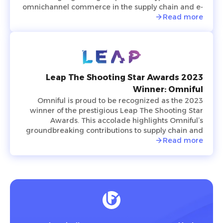
omnichannel commerce in the supply chain and e-
commerce logistics sector, which is becoming
Read more
increasingly tech-driven.
Leap The Shooting Star Awards 2023
Winner: Omniful
Omniful is proud to be recognized as the 2023
winner of the prestigious Leap The Shooting Star
Awards. This accolade highlights Omniful’s
groundbreaking contributions to supply chain and
logistics management, showcasing the platform’s
Read more
innovative, modular solutions that simplify and
optimize operations for businesses worldwide. The
award celebrates Omniful’s commitment to
excellence, providing cutting-edge tools for
retailers, logistics providers, and e-commerce
businesses to enhance efficiency, reduce costs, and
achieve seamless integration across their supply
chain ecosystems. Winning this award underscores