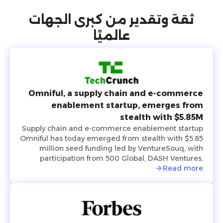
ثقة وتقدير من كبرى الجهات
عالميًا
Omniful, a supply chain and e-commerce
enablement startup, emerges from
stealth with $5.85M
Supply chain and e-commerce enablement startup
Omniful has today emerged from stealth with $5.85
million seed funding led by VentureSouq, with
participation from 500 Global, DASH Ventures,
Jahez Group, SEEDRA Ventures, Bunat Ventures,
Read more
Hala Ventures, RZM Investments and several family
offices, including Al Rasheed, Siraj Holding, Al
Bawardi and Al Nafea.