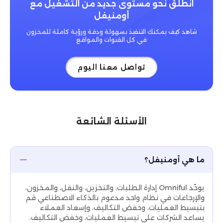
انطلق نحو مستوى جديد من التشغيل مع
Omniful’s leadership in transforming modern
أومنيفل
logistics through technology.
شاهد كيف يمكنك التنفيذ بسهولة ودقة ورؤية كاملة للمخزون
في كل القنوات والمواقع
تواصل معنا اليوم
الأسئلة الشائعة
ما هي أومنيفل؟
يوحّد Omniful إدارة الطلبات، والتخزين، والنقل، والمخزون،
والإرجاعات في نظام واحد مدعوم بالذكاء الاصطناعي قم
بتبسيط العمليات، وخفض التكاليف، وإسعاد العملاء
يساعد الشركات على تبسيط العمليات، وخفض التكاليف،