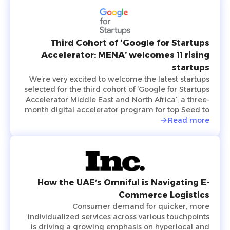
TAQADAM Startup Accelerator program, presented
their concepts and products in three-minute
pitches. A global judging panel including investors
from Sukna Ventures, Falak Investment Hub, and
HALA Ventures, selected 10 final startups that
Third Cohort of ‘Google for Startups
received US$100,000 in funding each, while an
Accelerator: MENA’ welcomes 11 rising
eleventh startup was also selected by the online
startups
and in-person audience and was granted $100,000
We’re very excited to welcome the latest startups
as well.
selected for the third cohort of ‘Google for Startups
Accelerator Middle East and North Africa’, a three-
month digital accelerator program for top Seed to
Series A technology startups based in the region.
Read more
The startups were selected based on the major
problems they are solving and how their products
create value for users, in addition to their
willingness to use Machine Learning technology to
solve business challenges and successfully scale in
the long run.
How the UAE’s Omniful is Navigating E-
Commerce Logistics
Consumer demand for quicker, more
individualized services across various touchpoints
is driving a growing emphasis on hyperlocal and