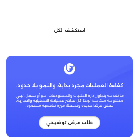
استكشف الكل
كفاءة العمليات مجرد بداية. والنمو بلا حدود.
ما نقدمه يتجاوز إدارة الطلبات والمستودعات. مع أومنيفل، تبني
منظومة متكاملة تربط كل عناصر عملياتك التشغيلية والتجارية،
لتخلق فرصًا جديدة وتمنحك ميزة تنافسية مستمرة.
طلب عرض توضيحي