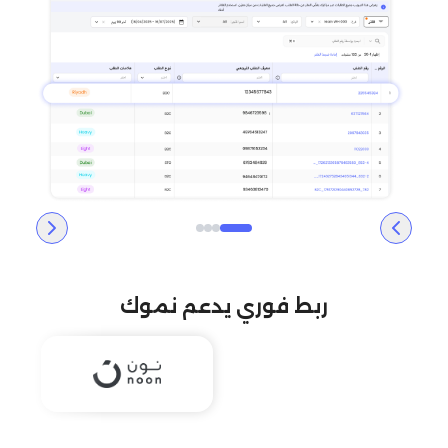
ربط فوري يدعم نموك