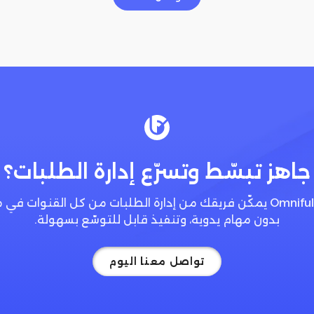
جاهز تبسّط وتسرّع إدارة الطلبات؟
تطبيق نظام OMS من Omniful يمكّن فريقك من إدارة الطلبات من كل القنو
بدون مهام يدوية، وتنفيذ قابل للتوسّع بسهولة.
تواصل معنا اليوم