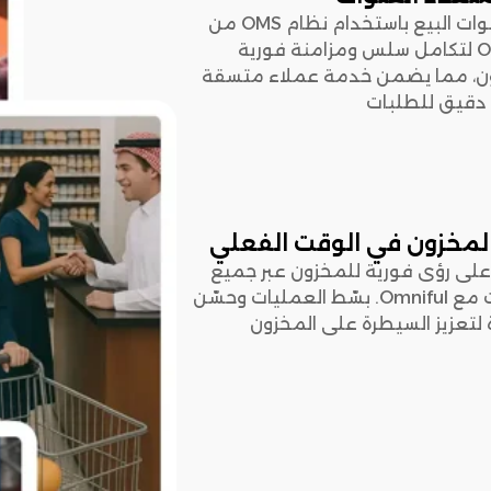
وحّد قنوات البيع باستخدام نظام OMS من
Omniful لتكامل سلس ومزامنة فورية
ن، مما يضمن خدمة عملاء متسقة
 دقيق للطلبات
المخزون في الوقت الفعلي
لى رؤى فورية للمخزون عبر جميع
القنوات مع Omniful. بسّط العمليات وحسّن
 لتعزيز السيطرة على المخزون