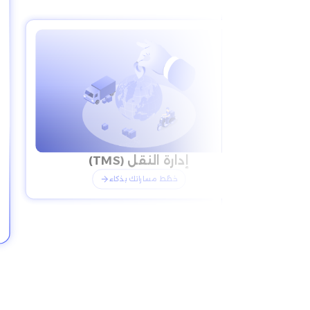
إدارة النقل (TMS)
أومني شيب (بوابة الشحن)
خطّط مساراتك بذكاء
شحن أسرع وأذكى