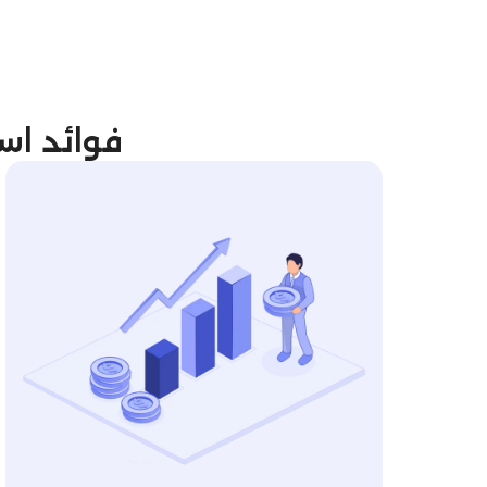
فوائد استخدام mniful ERP