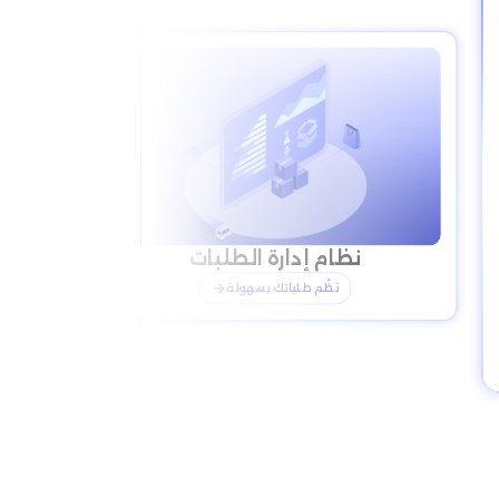
نظام إدارة الطلبات
تكاملات جاهزة للتشغيل
نظّم طلباتك بسهولة
اربط القنوات فورًا