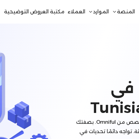
المنصة
الموارد
العملاء
مكتبة العروض التوضيحية
أفضل نظام ERP في
Tunisi
حسّن عملياتك في Tunisia باستخدام حل ERP المخصص من Omniful. بصفتك
ئة، تواجه دائمًا تحديات في