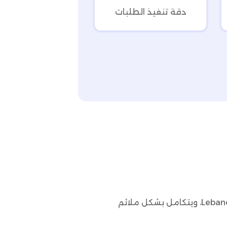
دقة تنفيذ الطلبات
نظام إدارة الطلبات من Omniful مصمم بشكل خاص ليلبي احتياجات السوق المتنوع في Lebanon، ويتكامل بشكل ملائم