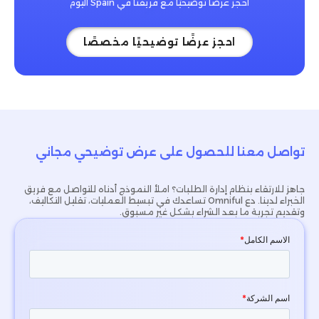
احجز عرضًا توضيحيًا مع فريقنا في Spain اليوم
احجز عرضًا توضيحيًا مخصصًا
تواصل معنا للحصول على عرض توضيحي مجاني
جاهز للارتقاء بنظام إدارة الطلبات؟ املأ النموذج أدناه للتواصل مع فريق
الخبراء لدينا. دع Omniful تساعدك في تبسيط العمليات، تقليل التكاليف،
وتقديم تجربة ما بعد الشراء بشكل غير مسبوق.