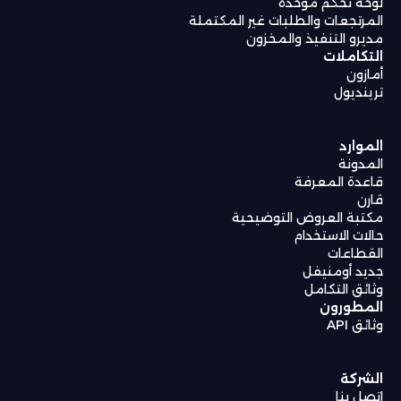
لوحة تحكم موحدة
المرتجعات والطلبات غير المكتملة
مديرو التنفيذ والمخزون
التكاملات
أمازون
ترينديول
الموارد
المدونة
قاعدة المعرفة
قارن
مكتبة العروض التوضيحية
حالات الاستخدام
القطاعات
جديد أومنيفل
وثائق التكامل
المطورون
وثائق API
الشركة
اتصل بنا