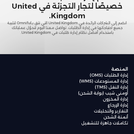
خصيصًا لتجار التجزئة في United
Kingdom.
انضم إلى الشركات الرائدة في United Kingdom التي تثق بـOmniful لتلبية
جميع احتياجاتها في إدارة الطلبات. تواصل معنا اليوم لتحوّل عملياتك
باستخدام أفضل نظام إدارة طلبات في United Kingdom.
المنصة
إدارة الطلبات (OMS)
إدارة المستودعات (WMS)
إدارة النقل (TMS)
أومني شيب (بوابة الشحن)
إدارة المخزون
إدارة الإرجاع
التقارير والتحليلات
أتمتة الشحن
تكاملات جاهزة للتشغيل