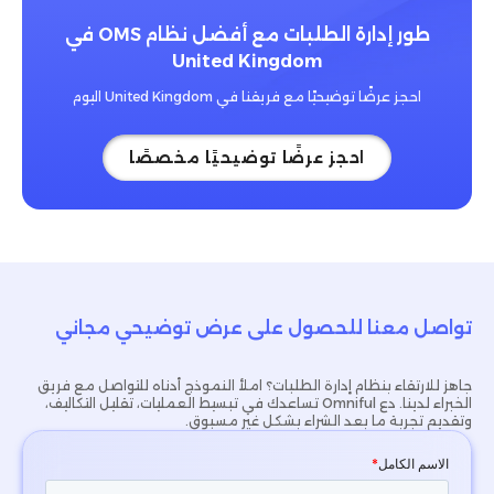
طور إدارة الطلبات مع أفضل نظام OMS في
United Kingdom
احجز عرضًا توضيحيًا مع فريقنا في United Kingdom اليوم
احجز عرضًا توضيحيًا مخصصًا
تواصل معنا للحصول على عرض توضيحي مجاني
جاهز للارتقاء بنظام إدارة الطلبات؟ املأ النموذج أدناه للتواصل مع فريق
الخبراء لدينا. دع Omniful تساعدك في تبسيط العمليات، تقليل التكاليف،
وتقديم تجربة ما بعد الشراء بشكل غير مسبوق.