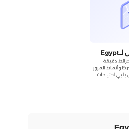
Egy
م نظام TMS من Omniful خرائط دقيقة
للمناطق والمجتمعات في Egypt وأنماط المرور
يلبي احتياجات