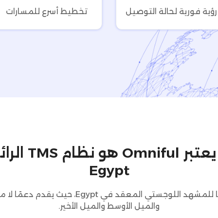
رؤية فورية لحالة التوصيل
تخطيط أسرع للمسارات
لماذا يعتبر Omniful
Egypt
تم تصميم Omniful خصيصًا للمشهد اللوجستي المعق
والميل الأوسط والميل الأخير.