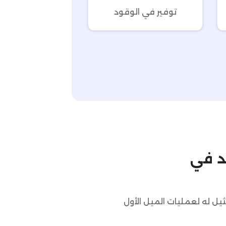
توفير في الوقود
 هو نظام TMS الرائد في
د في Egypt، حيث يقدم دعمًا لا مثيل له لعمليات الميل الأول