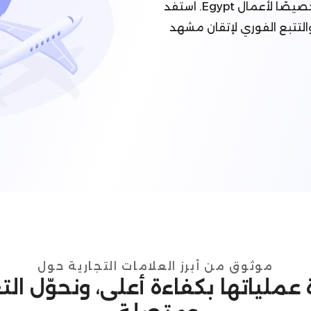
تقدم Omniful نظام إدارة النقل المتطور المصمم خصيصًا لأعمال Egypt. استفد
لتتبع الفوري لإتقان مشهد
موثوق من أبرز العلامات التجارية حول
رة عملياتها بكفاءة أعلى، ونحوّل