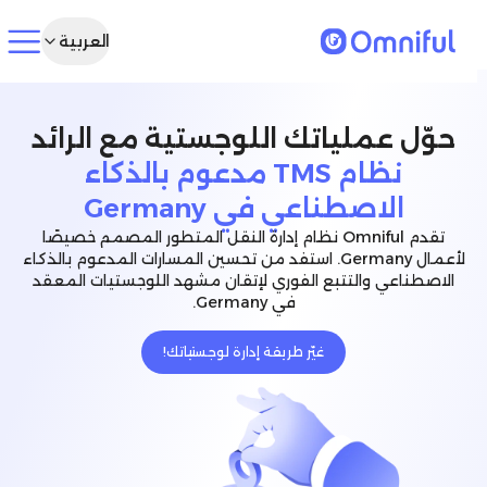
العربية
حوّل عملياتك اللوجستية مع الرائد
نظام TMS مدعوم بالذكاء
الاصطناعي في Germany
تقدم Omniful نظام إدارة النقل المتطور المصمم خصيصًا
لأعمال Germany. استفد من تحسين المسارات المدعوم بالذكاء
الاصطناعي والتتبع الفوري لإتقان مشهد اللوجستيات المعقد
في Germany.
غيّر طريقة إدارة لوجستياتك!