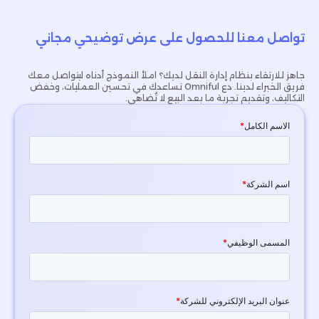
تواصل معنا للحصول على عرض توضيحي مجاني
جاهز للارتقاء بنظام إدارة النقل لديك؟ املأ النموذج أدناه ليتواصل معك
فريق الخبراء لدينا. دع Omniful تساعدك في تحسين العمليات، وخفض
التكاليف، وتقديم تجربة ما بعد البيع لا تُضاهى.