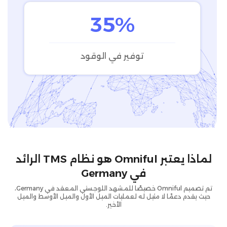
35%
توفير في الوقود
لماذا يعتبر Omniful هو نظام TMS الرائد
في Germany
تم تصميم Omniful خصيصًا للمشهد اللوجستي المعقد في Germany،
حيث يقدم دعمًا لا مثيل له لعمليات الميل الأول والميل الأوسط والميل
الأخير.