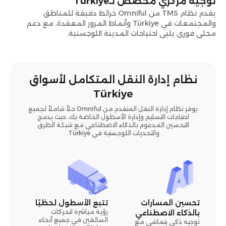
توجيه مركزي مخصص لـTürkiye
يقدم نظام TMS من Omniful خرائط دقيقة للمناطق
والمجتمعات في Türkiye وأنماط المرور المعقدة، مع دعم
محلي فوري يلبي احتياجات المدينة اللوجستية.
نظام إدارة النقل المتكامل لأسواق
Türkiye
يوفر نظام إدارة النقل المتقدم من Omniful حلاً شاملاً لجميع
احتياجات التسليم وإدارة الأسطول الخاصة بك، حيث يدمج
التحسين المدعوم بالذكاء الاصطناعي مع شبكة الطرق
والتحديات اللوجستية في Türkiye.
تحسين المسارات
تتبع الأسطول لحظيًا
رؤية مباشرة لتحركات
بالذكاء الاصطناعي
السائقين في جميع أنحاء
توجيه ذكي يتماشى مع