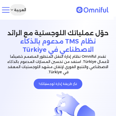
العربية
حوّل عملياتك اللوجستية مع الرائد
نظام TMS مدعوم بالذكاء
الاصطناعي في Türkiye
تقدم Omniful نظام إدارة النقل المتطور المصمم خصيصًا
لأعمال Türkiye. استفد من تحسين المسارات المدعوم بالذكاء
الاصطناعي والتتبع الفوري لإتقان مشهد اللوجستيات المعقد
في Türkiye.
غيّر طريقة إدارة لوجستياتك!