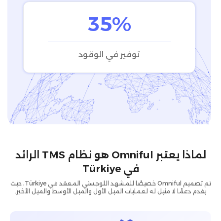
35%
توفير في الوقود
لماذا يعتبر Omniful هو نظام TMS الرائد
في Türkiye
تم تصميم Omniful خصيصًا للمشهد اللوجستي المعقد في Türkiye، حيث
يقدم دعمًا لا مثيل له لعمليات الميل الأول والميل الأوسط والميل الأخير.