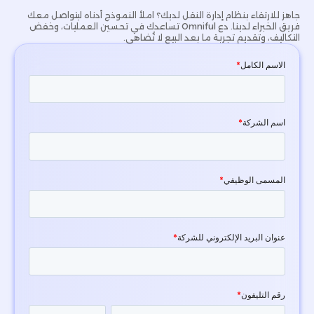
جاهز للارتقاء بنظام إدارة النقل لديك؟ املأ النموذج أدناه ليتواصل معك
فريق الخبراء لدينا. دع Omniful تساعدك في تحسين العمليات، وخفض
التكاليف، وتقديم تجربة ما بعد البيع لا تُضاهى.