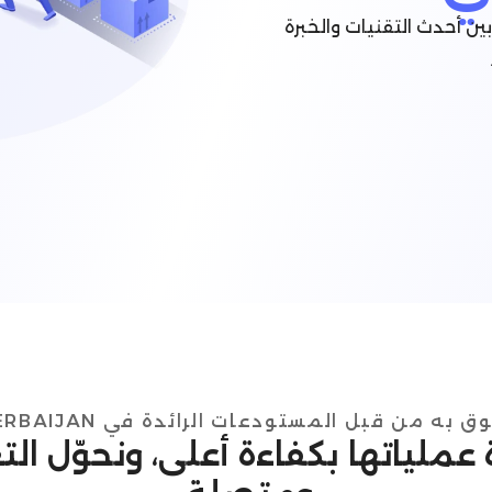
مع نظام إدارة المستودعات (WMS) من Omniful بين أحدث التقنيات والخبرة
 به من قبل المستودعات الرائدة في AZERBAIJAN
رة عملياتها بكفاءة أعلى، ونحوّل