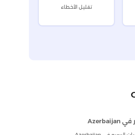
تقليل الأخطاء
Omn
Azerb
صُمم نظام إدارة المستودعات من Omniful خصيصًا للتعامل مع تعقيدات سوق اللوجستيات السريع في Azerbaijan،