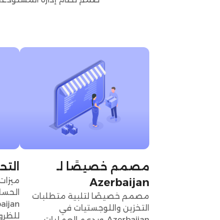
مصمم خصيصًا لـ
التح
Azerbaijan
ميزات 
الحسا
مصمم خصيصًا لتلبية متطلبات
التخزين واللوجستيات في
للظروف
Azerbaijan، ويدعم العمليات