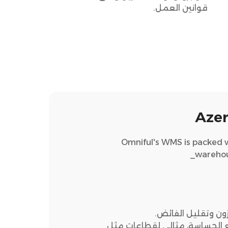
قوانين العمل.
Omniful's WMS is packed wit
warehous
ون وتقليل الفائض.
ئع الحساسة، مثالي لقطاعات مثل