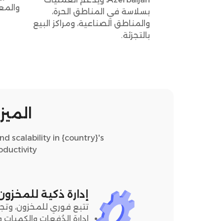
والمع
بسلاسة في المناطق الحرة،
والمناطق الصناعية، ومراكز البيع
بالتجزئة.
الميزا
d scalability in {country}'s
ductivity_
إدارة ذكية للمخزون
تتبع فوري للمخزون، وتج
إدارة الدُفعات والكميات