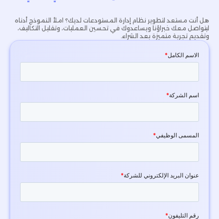
هل أنت مستعد لتطوير نظام إدارة المستودعات لديك؟ املأ النموذج أدناه
ليتواصل معك خبراؤنا ويساعدوك في تحسين العمليات، وتقليل التكاليف،
وتقديم تجربة متميزة بعد الشراء.