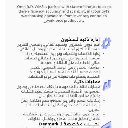
Omniful's WMS is packed with state-of-the-art tools to
drive efficiency, accuracy, and scalability in {country}'s
warehousing operations, from inventory control to
workforce productivity_
إدارة ذكية للمخزون
تتبع فوري للمخزون، وتجديد تلقائي، وتحسين التخزين
حسب المناطق لتجنب نفاد المخزون وتقليل الفائض.
إدارة الدُفعات والكميات وتواريخ الصلاحية: إدارة
سلسة للمخزون مع تتبع دقيق للبضائع الحساسة،
مثالي لقطاعات مثل البقالة والصيدلة.
مزامنة المخزون في الوقت الحقيقي: تضمن
تحديث جميع القنوات لمنع البيع الزائد وتزويد
العملاء بمعلومات دقيقة عن توفر المنتجات.
عمليات ذكية
مسارات الانتقاء المدعومة بالذكاء الاصطناعي وحلول
المسح عبر الأجهزة المحمولة تبسط تنفيذ الطلبات
وتُسرّع عمليات الانتقاء، التعبئة، والإرسال.
إمكانيات الدمج والتوزيع المباشر: دعم متكامل يعزز
سرعة العمليات ويحقق أفضل استخدام لمساحة
التخزين.
الجرد الدوري والتدقيق: إجراء عمليات جرد منتظمة
لضمان تطابق بيانات المخزون وتقليل التفاوتات.
تحليلات مخصصة لـ Denmark