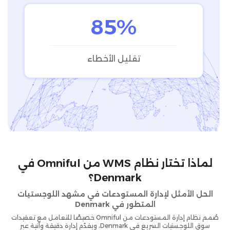
85%
تقليل الأخطاء
لماذا تختار نظام WMS من Omniful في
Denmark؟
الحل الأمثل لإدارة المستودعات في مشهد اللوجستيات
المتطور في Denmark
صُمم نظام إدارة المستودعات من Omniful خصيصًا للتعامل مع تعقيدات
سوق اللوجستيات السريع في Denmark، ويقدّم إدارة دقيقة وآنية عبر