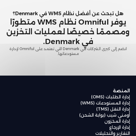
هل تبحث عن أفضل نظام WMS في Denmark؟
يوفر Omniful نظام WMS متطورًا
ومصممًا خصيصًا لعمليات التخزين
في Denmark.
انضم إلى كبرى الشركات في Denmark التي تعتمد على Omniful لإدارة
مستودعاتها.
المنصة
إدارة الطلبات (OMS)
إدارة المستودعات (WMS)
إدارة النقل (TMS)
أومني شيب (بوابة الشحن)
إدارة المخزون
إدارة الإرجاع
التقارير والتحليلات