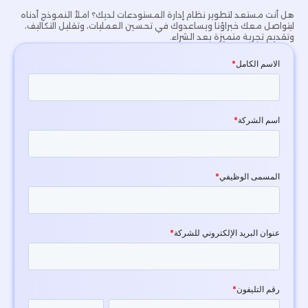
هل أنت مستعد لتطوير نظام إدارة المستودعات لديك؟ املأ النموذج أدناه
ليتواصل معك خبراؤنا ويساعدوك في تحسين العمليات، وتقليل التكاليف،
وتقديم تجربة متميزة بعد الشراء.