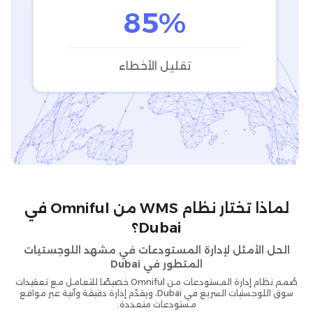
85%
تقليل الأخطاء
لماذا تختار نظام WMS من Omniful في
Dubai؟
الحل الأمثل لإدارة المستودعات في مشهد اللوجستيات
المتطور في Dubai
صُمم نظام إدارة المستودعات من Omniful خصيصًا للتعامل مع تعقيدات
سوق اللوجستيات السريع في Dubai، ويقدّم إدارة دقيقة وآنية عبر مواقع
مستودعات متعددة.