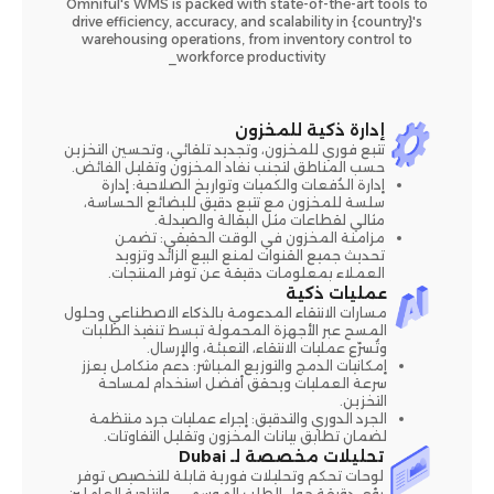
Omniful's WMS is packed with state-of-the-art tools to
drive efficiency, accuracy, and scalability in {country}'s
warehousing operations, from inventory control to
workforce productivity_
إدارة ذكية للمخزون
تتبع فوري للمخزون، وتجديد تلقائي، وتحسين التخزين
حسب المناطق لتجنب نفاد المخزون وتقليل الفائض.
إدارة الدُفعات والكميات وتواريخ الصلاحية: إدارة
سلسة للمخزون مع تتبع دقيق للبضائع الحساسة،
مثالي لقطاعات مثل البقالة والصيدلة.
مزامنة المخزون في الوقت الحقيقي: تضمن
تحديث جميع القنوات لمنع البيع الزائد وتزويد
العملاء بمعلومات دقيقة عن توفر المنتجات.
عمليات ذكية
مسارات الانتقاء المدعومة بالذكاء الاصطناعي وحلول
المسح عبر الأجهزة المحمولة تبسط تنفيذ الطلبات
وتُسرّع عمليات الانتقاء، التعبئة، والإرسال.
إمكانيات الدمج والتوزيع المباشر: دعم متكامل يعزز
سرعة العمليات ويحقق أفضل استخدام لمساحة
التخزين.
الجرد الدوري والتدقيق: إجراء عمليات جرد منتظمة
لضمان تطابق بيانات المخزون وتقليل التفاوتات.
تحليلات مخصصة لـ Dubai
لوحات تحكم وتحليلات فورية قابلة للتخصيص توفر
رؤى دقيقة حول الطلب الموسمي، وإنتاجية العاملين،