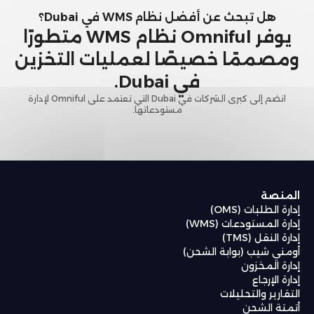
هل تبحث عن أفضل نظام WMS في Dubai؟
يوفر Omniful نظام WMS متطورًا
ومصممًا خصيصًا لعمليات التخزين
في Dubai.
انضم إلى كبرى الشركات في Dubai التي تعتمد على Omniful لإدارة
مستودعاتها.
المنصة
إدارة الطلبات (OMS)
إدارة المستودعات (WMS)
إدارة النقل (TMS)
أومني شيب (بوابة الشحن)
إدارة المخزون
إدارة الإرجاع
التقارير والتحليلات
أتمتة الشحن