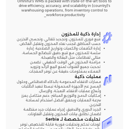
Omniful's WMS is packed with state-of-the-art tools to
drive efficiency, accuracy, and scalability in {country}'s
warehousing operations, from inventory control to
workforce productivity_
إدارة ذكية للمخزون
تتبع فوري للمخزون، وتجديد تلقائي، وتحسين التخزين
حسب المناطق لتجنب نفاد المخزون وتقليل الفائض.
إدارة الدُفعات والكميات وتواريخ الصلاحية: إدارة
سلسة للمخزون مع تتبع دقيق للبضائع الحساسة،
مثالي لقطاعات مثل البقالة والصيدلة.
مزامنة المخزون في الوقت الحقيقي: تضمن
تحديث جميع القنوات لمنع البيع الزائد وتزويد
العملاء بمعلومات دقيقة عن توفر المنتجات.
عمليات ذكية
مسارات الانتقاء المدعومة بالذكاء الاصطناعي وحلول
المسح عبر الأجهزة المحمولة تبسط تنفيذ الطلبات
وتُسرّع عمليات الانتقاء، التعبئة، والإرسال.
إمكانيات الدمج والتوزيع المباشر: دعم متكامل يعزز
سرعة العمليات ويحقق أفضل استخدام لمساحة
التخزين.
الجرد الدوري والتدقيق: إجراء عمليات جرد منتظمة
لضمان تطابق بيانات المخزون وتقليل التفاوتات.
تحليلات مخصصة لـ Serbia
لوحات تحكم وتحليلات فورية قابلة للتخصيص توفر
رؤى دقيقة حول الطلب الموسمي، وإنتاجية العاملين،