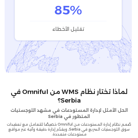
85%
تقليل الأخطاء
لماذا تختار نظام WMS من Omniful في
Serbia؟
الحل الأمثل لإدارة المستودعات في مشهد اللوجستيات
المتطور في Serbia
صُمم نظام إدارة المستودعات من Omniful خصيصًا للتعامل مع تعقيدات
سوق اللوجستيات السريع في Serbia، ويقدّم إدارة دقيقة وآنية عبر مواقع
مستودعات متعددة.