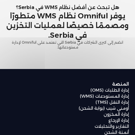
هل تبحث عن أفضل نظام WMS في Serbia؟
يوفر Omniful نظام WMS متطورًا
ومصممًا خصيصًا لعمليات التخزين
في Serbia.
انضم إلى كبرى الشركات في Serbia التي تعتمد على Omniful لإدارة
مستودعاتها.
المنصة
إدارة الطلبات (OMS)
إدارة المستودعات (WMS)
إدارة النقل (TMS)
أومني شيب (بوابة الشحن)
إدارة المخزون
إدارة الإرجاع
التقارير والتحليلات
أتمتة الشحن