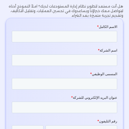
هل أنت مستعد لتطوير نظام إدارة المستودعات لديك؟ املأ النموذج أدناه
ليتواصل معك خبراؤنا ويساعدوك في تحسين العمليات، وتقليل التكاليف،
وتقديم تجربة متميزة بعد الشراء.