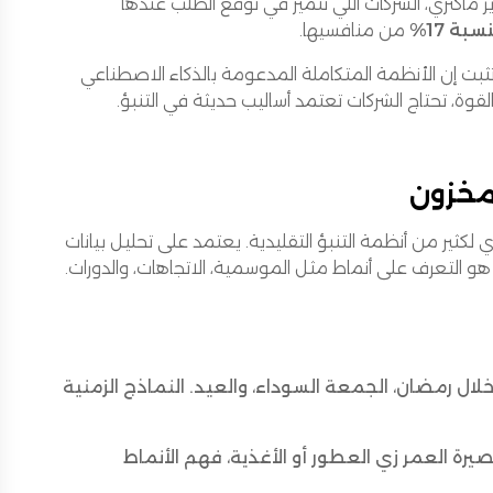
ر ماكنزي، الشركات اللي تتميز في توقع الطلب عندها
ة 17%
من منافسيها.
ة Omniful، اللي تدعم بالفعل لاعبين كبار زي Aramex وLaverne، تثبت إن الأنظمة المتكاملة المدعومة بالذكاء الاصطناعي
ة، تحتاج الشركات تعتمد أساليب حديثة في التنبؤ.
لمخزون
 لكثير من أنظمة التنبؤ التقليدية. يعتمد على تحليل بيانات
و التعرف على أنماط مثل الموسمية، الاتجاهات، والدورات.
ال رمضان، الجمعة السوداء، والعيد. النماذج الزمنية
رة العمر زي العطور أو الأغذية، فهم الأنماط