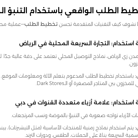
يط الطلب الواقعي باستخدام التنبؤ ا
ا نشوف كيف التقنيات المتقدمة تحسن
تخطيط الطلب
—عملية محور
 استخدام: التجارة السريعة المحلية في الرياض
ن زي الرياض، نماذج التوصيل المحلي تعتمد على دقة عالية جدًا. لازم
زون.
:
باستخدام تخطيط الطلب المدعوم بتعلم الآلة ومعلومات الموقع، تقد
للمخزون بين المتاجر المصغرة أو الـDark Stores.
 استخدام: علامة أزياء متعددة القنوات في دبي
ات الأزياء تواجه صعوبة في التنبؤ بالموضة ونسب المرتجعات.
:
يتم استخدام نماذج زمنية للمنتجات الأساسية (مثل التيشيرتات)، بي
مية السريعة بناءً على الحملات، الطقس، ودورات الترند.