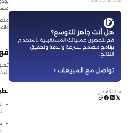
الأسئلة الشائعة
يؤدي 
مستو
والم
هل أنت جاهز للتوسع؟
قم بتحصين عملياتك المستقبلية باستخدام
برنامج مصمم للسرعة والدقة وتحقيق
فهم
النتائج
.
تحليل ال
تواصل مع المبيعات
تاري
تطبي
مشاركة على
ال
تق
دو
ال