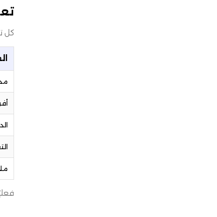
تعل
كل ت
ال
مدخ
أفق
الد
الت
ملا
فعليً