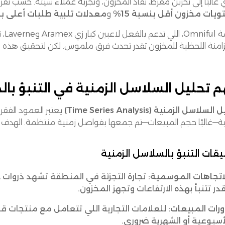
غالبًا إلى تخزين مفرط، نفاد المخزون، وتجربة عملاء سيئة. حسب تقري
يات مخزون أقل بنسبة 15%
و
معدلات تلبية طلبات أعلى بنسب
منص
زامنة اللحظية للمخزون تقدر تحدث فرق ملموس. لكن لتحقيق هذه القو
 تحليل السلاسل الزمنية في التنبؤ با
سلاسل الزمنية (Time Series Analysis)
يعتبر العمود الفقري
خية—غالبًا حجم المبيعات—تم جمعها بفواصل زمنية منتظمة. الهدف ه
قات التنبؤ بالسلاسل الزمنية
اتجاهات الموسمية:
تجارة التجزئة في المنطقة تشهد ذروات خل
در تتنبأ بهذه الارتفاعات وتجهز المخزون.
رات المبيعات:
للعلامات التجارية اللي تتعامل مع منتجات قصي
أسبوعية أو الشهرية ضروري.