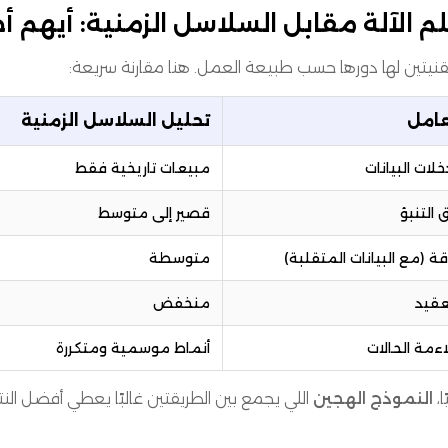
م الآلة مقابل السلاسل الزمنية: أيهم أخ
قنيتين لها دورها حسب طبيعة العمل. هنا مقارنة سريعة:
عامل
تحليل السلاسل الزمنية
لات البيانات
مبيعات تاريخية فقط
 التنبؤ
قصير إلى متوسط
قة (مع البيانات المتقلبة)
متوسطة
عقيد
منخفض
ءمة الحالات
أنماط موسمية ومتكررة
ا،
النموذج الهجين
اللي يجمع بين الطريقتين غالبًا يعطي أفضل النتا