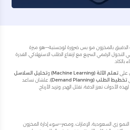
تنبؤ الدقيق بالمخزون مو بس ضرورة لوجستية—هو ميزة
ة الشرق الأوسط وشمال أفريقيا (MENA)، حيث يلتقي التحول الرقمي السريع مع ارتفاع الطلب الاستهلاكي، القدرة
 بالكاد.
ص على
تعلم الآلة (Machine Learning)
و
تحليل السلاسل
ي
تخطيط الطلب (Demand Planning)
، علشان نساعد
دوات تعزز الدقة، تقلل الهدر، وتزيد الأرباح.
مو زي السعودية، الإمارات، ومصر—سوء إدارة المخزون