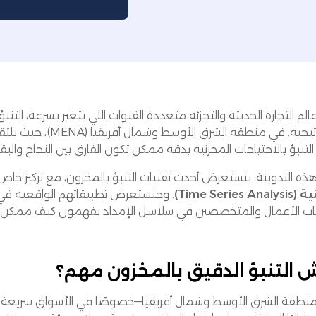
لم التجارة الحديثة والتجزئة متعددة القنوات اللي يتغير بسرعة، ال
استراتيجية. في منطق
لتنبؤ بالاحتياجات المخزنية بدقة ممكن تكون الفارق بين النجاح والبقاء
ذه التدوينة، بنستعرض أحدث تقنيات التنبؤ بالمخزون، مع تركيز خا
Time Series An)
. وحنستعرض تطبيقاتهم الواقعية ف
ب الأعمال والمتخصصين في سلاسل الإمداد يفهمون كيف ممكن لهذه الأ
 التنبؤ الدقيق بالمخزون مهم؟
نطقة الشرق الأوسط وشمال أفريقيا—خصوصًا في الأسواق سريعة الن