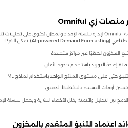
منصات زي Omniful
د والمخازن تحتوي على
تحليلات تنبؤية (nalytics
AI-powered Demand Forecasti)
. تمكن الشركات في م
بع المخزون لحظيًا عبر مراكز متعددة
متة إعادة التوريد باستخدام حدود الأمان
تنبؤ حتى على مستوى المنتج الواحد باستخدام نماذج ML
سين أوقات التسليم بالتخطيط الدقيق
لدمج بين التحليل والأتمتة يقلل الأخطاء البشرية ويجعل سلسلة الإمد
ئد اعتماد التنبؤ المتقدم بالمخزون