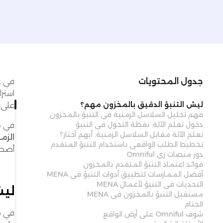
جدول المحتويات
في عا
ليش التنبؤ الدقيق بالمخزون مهم؟
على ا
فهم تحليل السلاسل الزمنية في التنبؤ بالمخزون
دخول تعلم الآلة: نقطة التحول في التنبؤ
في ه
تعلم الآلة مقابل السلاسل الزمنية: أيهم أختار؟
الزمنية (alysis
تخطيط الطلب الواقعي باستخدام التنبؤ المتقدم
أصحا
دور منصات زي Omniful
فوائد اعتماد التنبؤ المتقدم بالمخزون
أفضل الممارسات لتطبيق أدوات التنبؤ في MENA
التحديات في التنبؤ لأعمال MENA
ليش
مستقبل التنبؤ بالمخزون في MENA
الختام
في م
شوف Omniful على أرض الواقع