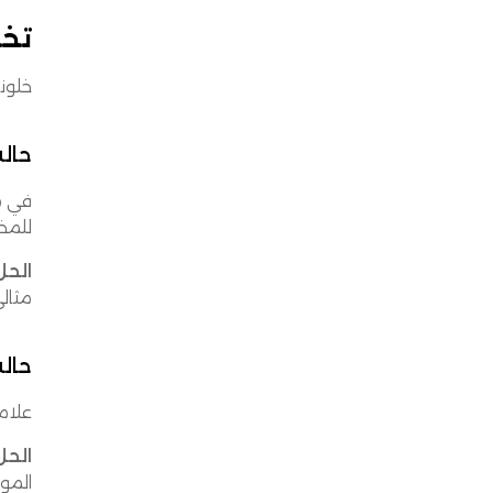
تخط
خلون
حالة
في مد
للمخ
الحل
مثالي 
حالة
علام
الحل
الموس