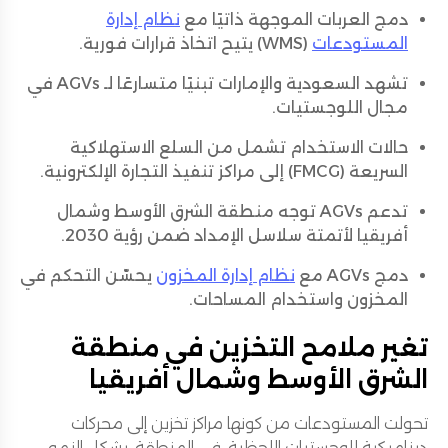
دمج العربات الموجهة ذاتيًا مع
نظام إدارة
المستودعات
(WMS) يتيح اتخاذ قرارات فورية.
تشهد السعودية والإمارات تبنيًا متسارعًا لـ AGVs في
مجال اللوجستيات.
حالات الاستخدام تشمل من السلع الاستهلاكية
السريعة (FMCG) إلى مراكز تنفيذ التجارة الإلكترونية.
تدعم AGVs توجه منطقة الشرق الأوسط وشمال
أفريقيا لأتمتة سلاسل الإمداد ضمن رؤية 2030.
دمج AGVs مع
نظام إدارة المخزون
يحسّن التحكم في
المخزون واستخدام المساحات.
تغير ملامح التخزين في منطقة
الشرق الأوسط وشمال أفريقيا
تحولت المستودعات من كونها مراكز تخزين إلى محركات
ديناميكية للوجستيات اللحظية. في المنطقة، يشكل النمو