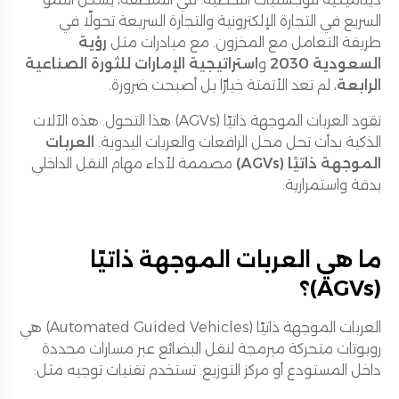
السريع في التجارة الإلكترونية والتجارة السريعة تحولًا في
طريقة التعامل مع المخزون. مع مبادرات مثل
رؤية
السعودية 2030
و
استراتيجية الإمارات للثورة الصناعية
الرابعة
، لم تعد الأتمتة خيارًا بل أصبحت ضرورة.
تقود العربات الموجهة ذاتيًا (AGVs) هذا التحول. هذه الآلات
الذكية بدأت تحل محل الرافعات والعربات اليدوية.
العربات
الموجهة ذاتيًا (AGVs)
مصممة لأداء مهام النقل الداخلي
بدقة واستمرارية.
ما هي العربات الموجهة ذاتيًا
(AGVs)؟
العربات الموجهة ذاتيًا (Automated Guided Vehicles) هي
روبوتات متحركة مبرمجة لنقل البضائع عبر مسارات محددة
داخل المستودع أو مركز التوزيع. تستخدم تقنيات توجيه مثل: