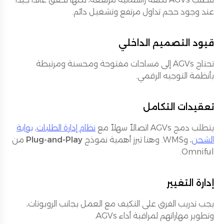
عند وجود حجم تداول مرتفع وتشغيل دائم.
قيود التصميم الداخلي
تحتاج AGVs إلى مساحات مفتوحة ومحسنة ومرتبطة
بأنظمة التوجيه الرقمي.
تعقيدات التكامل
يتطلب دمج AGVs اتصالاً سهلاً مع
نظام إدارة الطلبات
،
بوابة
الشحن
، وWMS. وهنا تبرز أهمية نموذج
Plug-and-Play
من
Omniful.
إدارة التغيير
يجب تدريب الفرق على التكيف مع العمل بجانب الروبوتات،
وتطوير مهاراتهم لمراقبة أداء AGVs.