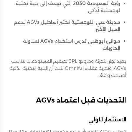
رؤية السعودية 2030
التي تهدف إلى بنية تحتية
لوجستية أذكى.
مدينة دبي اللوجستية
تختبر أساطيل AGVs لدعم
الميل الأخير.
موانئ أبوظبي
تدرس استخدام AGVs لمناولة
الحاويات.
يعيد تجار التجزئة ومزودو 3PL تصميم المستودعات لتناسب
AGVs. وتجربة عملاء Omniful تثبت أن البنية التحتية الذكية
أصبحت واقعًا.
التحديات قبل اعتماد AGVs
الاستثمار الأولي
تتطلب AGVs تكلفة رأسمالية مرتفعة، لكنها تحقق عائدًا جيدًا