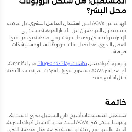
المستقبل: هل ستحل الروبوتات
محل البشر؟
الهدف من AGVs ليس
استبدال العامل البشري
، بل تمكينه.
حيث يتحول الموظفون من الأدوار المرهقة جسديًا إلى
الإشراف والتحسين وضبط الجودة. وفي منطقة يهيمن فيها
العمل اليدوي، هذا يمثل نقلة نحو
وظائف لوجستية ذات
قيمة
.
وبوجود أدوات مثل
تكاملات Plug-and-Play
من Omniful،
لم يعد نشر AGVs يستغرق شهورًا. الشركات المرنة تنفذ الأتمتة
خلال أسابيع فقط.
خاتمة
مستقبل المستودعات أصبح ذاتي التشغيل، سريع الاستجابة،
ومرتبط بشكل كبير. AGVs ليست مجرد آلات، بل أدوات للسرعة،
الدقة، والنمو. وفي بيئة لوجستية سريعة مثل منطقة الشرق