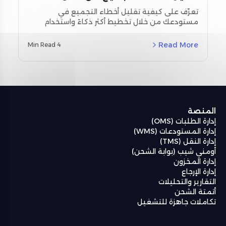
تحسين التخطيط واستخدام أدوات
تعرّف على كيفية تقليل أخطاء التجميع في
مستودعك من خلال تخطيط أكثر ذكاءً واستخدام
المسح
أدوات المسح اللحظي. استكشف استراتيجيات
مخصصة لمنطقة الشرق الأوسط وشمال أفريقيا
Read More
4 Min Read
(MENA) ودراسات حالة حقيقية باستخدام نظام إدارة
المستودعات من أومنيفل (Omniful WMS).
المنصة
إدارة الطلبات (OMS)
إدارة المستودعات (WMS)
إدارة النقل (TMS)
أومني شيب (بوابة الشحن)
إدارة المخزون
إدارة الإرجاع
التقارير والتحليلات
أتمتة الشحن
تكاملات جاهزة للتشغيل