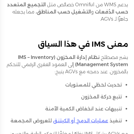
يدعم WMS من Omniful خصائص مثل
التجميع المتعدد
حسب الدُفعات
و
التشغيل حسب المناطق
، مما يجعله
جاهزًا لـ AGVs.
معنى IMS في هذا السياق
يشير مصطلح
نظام إدارة المخزون (IMS – Inventory
Management System)
إلى العمود الفقري الرقمي للتحكم
بالمخزون. عند دمجه مع AGVs يتيح:
تحديث لحظي للمستويات
تتبع حركة المخزون
تنبيهات عند انخفاض الكمية الآمنة
تنفيذ
عمليات الدمج أو الكيتنق
للعروض المجمعة
مع AGVs يشكل IMS نظامًا مغلقًا للتحكم، الرؤية، والتحسين.