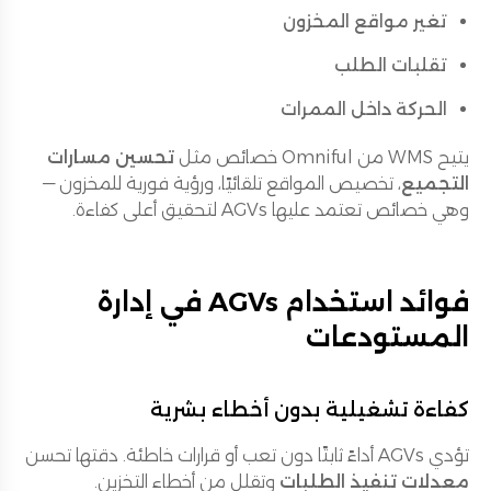
تغير مواقع المخزون
تقلبات الطلب
الحركة داخل الممرات
يتيح WMS من Omniful خصائص مثل
تحسين مسارات
التجميع
، تخصيص المواقع تلقائيًا، ورؤية فورية للمخزون —
وهي خصائص تعتمد عليها AGVs لتحقيق أعلى كفاءة.
فوائد استخدام AGVs في إدارة
المستودعات
كفاءة تشغيلية بدون أخطاء بشرية
تؤدي AGVs أداءً ثابتًا دون تعب أو قرارات خاطئة. دقتها تحسن
معدلات تنفيذ الطلبات
وتقلل من أخطاء التخزين.