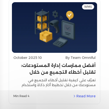
WMS
10 October 2025
By Team Omniful
أفضل ممارسات إدارة المستودعات:
تقليل أخطاء التجميع من خلال
تحسين التخطيط واستخدام أدوات
تعرّف على كيفية تقليل أخطاء التجميع في
مستودعك من خلال تخطيط أكثر ذكاءً واستخدام
المسح
أدوات المسح اللحظي. استكشف استراتيجيات
مخصصة لمنطقة الشرق الأوسط وشمال أفريقيا
Read More
4 Min Read
(MENA) ودراسات حالة حقيقية باستخدام نظام إدارة
المستودعات من أومنيفل (Omniful WMS).