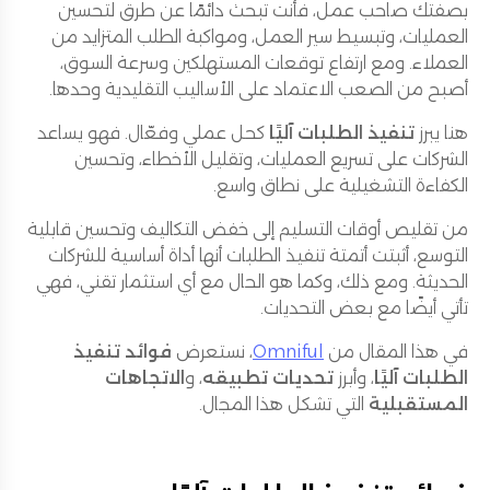
بصفتك صاحب عمل، فأنت تبحث دائمًا عن طرق لتحسين
العمليات، وتبسيط سير العمل، ومواكبة الطلب المتزايد من
العملاء. ومع ارتفاع توقعات المستهلكين وسرعة السوق،
أصبح من الصعب الاعتماد على الأساليب التقليدية وحدها.
هنا يبرز
تنفيذ الطلبات آليًا
كحل عملي وفعّال. فهو يساعد
الشركات على تسريع العمليات، وتقليل الأخطاء، وتحسين
الكفاءة التشغيلية على نطاق واسع.
من تقليص أوقات التسليم إلى خفض التكاليف وتحسين قابلية
التوسع، أثبتت أتمتة تنفيذ الطلبات أنها أداة أساسية للشركات
الحديثة. ومع ذلك، وكما هو الحال مع أي استثمار تقني، فهي
تأتي أيضًا مع بعض التحديات.
في هذا المقال من
Omniful
، نستعرض
فوائد تنفيذ
الطلبات آليًا
، وأبرز
تحديات تطبيقه
، و
الاتجاهات
المستقبلية
التي تشكل هذا المجال.