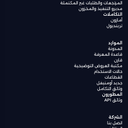
المرتجعات والطلبات غير المكتملة
مديرو التنفيذ والمخزون
التكاملات
أمازون
ترينديول
الموارد
المدونة
قاعدة المعرفة
قارن
مكتبة العروض التوضيحية
حالات الاستخدام
القطاعات
جديد أومنيفل
وثائق التكامل
المطورون
وثائق API
الشركة
اتصل بنا