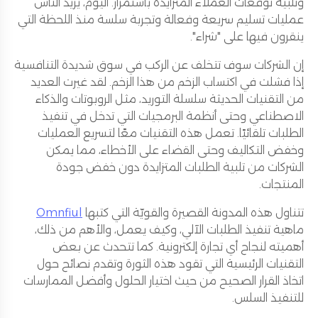
وتلبية توقعات العملاء المتزايدة باستمرار. اليوم، يريد الناس
عمليات تسليم سريعة وفعالة وتجربة سلسة منذ اللحظة التي
ينقرون فيها على "شراء".
إن الشركات سوف تتخلف عن الركب في سوق شديدة التنافسية
إذا فشلت في اكتساب الزخم من هذا الزخم. لقد غيرت العديد
من التقنيات الحديثة سلسلة التوريد، مثل الروبوتات والذكاء
الاصطناعي وحتى أنظمة البرمجيات التي تدخل في تنفيذ
الطلبات تلقائيًا. تعمل هذه التقنيات معًا لتسريع العمليات
وخفض التكاليف وحتى القضاء على الأخطاء، مما يمكن
الشركات من تلبية الطلبات المتزايدة دون خفض جودة
المنتجات.
تتناول هذه المدونة القصيرة والقويّة التي كتبها
Omnfiul
ماهية تنفيذ الطلبات الآلي، وكيف يعمل، والأهم من ذلك،
أهميته لنجاح أي تجارة إلكترونية. كما تتحدث عن بعض
التقنيات الرئيسية التي تقود هذه الثورة وتقدم نصائح حول
اتخاذ القرار الصحيح من حيث اختيار الحلول وأفضل الممارسات
للتنفيذ السلس.