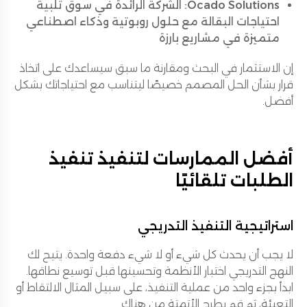
Ocado Solutions:
الشركة الرائدة في سوق تلبية
احتياجات البقالة مع حلول روبوتية وذكاء اصطناعي
متميزة في مشاريع بارزة
إن الاستثمار في البحث ومقارنة ما سبق سيساعدك على اتخاذ
قرار بشأن الحل المصمم خصيصًا ليتناسب مع احتياجاتك بشكل
أفضل.
أفضل الممارسات لتنفيذ تنفيذ
الطلبات تلقائيًا
استراتيجية التنفيذ التدريجي
لا يجب أن يحدث كل شيء أو لا شيء دفعة واحدة. يتيح لك
النهج التدريجي اختبار الأنظمة وتحسينها قبل توسيع نطاقها.
ابدأ بجزء واحد من عملية التنفيذ، على سبيل المثال الالتقاط أو
التعبئة، ثم قم بطرح الأتمتة من هناك.