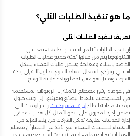
ما هو تنفيذ الطلبات الآلي؟
تعريف تنفيذ الطلبات الآلي
إن تنفيذ الطلبات آليًا هو استخدام أنظمة تعتمد على
التكنولوجيا يتم من خلالها أتمتة جميع عمليات الطلبات
الخاصة باستلام ومعالجة وشحن طلبات العملاء بشكل
أساسي. ويؤدي استبدال النشاط اليدوي بحلول آلية إلى زيادة
السرعة وتقليل هوامش الخطأ وزيادة قابلية التوسع.
في جوهره، يشير مصطلح الأتمتة إلى الروبوتات المستخدمة
في المستودعات لالتقاط البضائع وتعبئتها، إلى جانب حلول
برمجية مماثلة لنظام
إدارة المستودعات
والخوارزميات التي
تضمن إدارة المخزون على النحو الأمثل. كل هذا يساعد في
إدارة العمليات بطريقة تمكن الشركات من إيلاء المزيد من
الاهتمام لاحتياجات العملاء، مع الأخذ في الاعتبار أن معظم
العمليات تتم أتمتتها مع احتمالات ضئيلة أو معدومة لحدوث