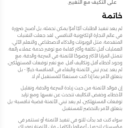
على التكيف مع التغيير.
خاتمة
لم يعد تنفيذ الطلبات آليًا أمرًا يمكن تحمله، بل أصبح ضرورة
في عالم التجارة الإلكترونية التنافسي. لقد جعلت التقنيات
المتقدمة، مثل الروبوتات والذكاء الاصطناعي والتعلم الآلي،
العمليات أقل تكلفة وأكثر كفاءة مع توفير خدمة عملاء رائعة.
تتمثل المزايا الأكثر وضوحًا للأتمتة في السرعة والدقة، مع
وجود أخطاء أقل وتكاليف أقل. مع تغير توقعات المستهلكين،
لم يعد عدم تبني الأتمتة والبقاء في المنافسة خيارًا - بل
يتعلق الأمر بما إذا كنت مستعدًا للمستقبل أم لا.
إن فوائد الأتمتة من حيث زيادة السرعة والدقة، وتقليل
الأخطاء، وخفض التكاليف تتحدث عن نفسها. ومع تزايد
توقعات المستهلكين، لم يعد تبني الأتمتة قضية تنافسية؛ بل
يتعلق الأمر بالتحضير للمستقبل.
سواء كنت قد بدأت للتو في تنفيذ الأتمتة أو تستثمر في
مؤسستك لتحويل أعمالها بالكامل، فإن الأتمتة توفر لك