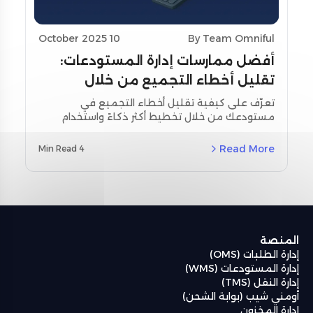
10 October 2025
By Team Omniful
أفضل ممارسات إدارة المستودعات:
تقليل أخطاء التجميع من خلال
تحسين التخطيط واستخدام أدوات
تعرّف على كيفية تقليل أخطاء التجميع في
مستودعك من خلال تخطيط أكثر ذكاءً واستخدام
المسح
أدوات المسح اللحظي. استكشف استراتيجيات
مخصصة لمنطقة الشرق الأوسط وشمال أفريقيا
Read More
4 Min Read
(MENA) ودراسات حالة حقيقية باستخدام نظام إدارة
المستودعات من أومنيفل (Omniful WMS).
المنصة
إدارة الطلبات (OMS)
إدارة المستودعات (WMS)
إدارة النقل (TMS)
أومني شيب (بوابة الشحن)
إدارة المخزون