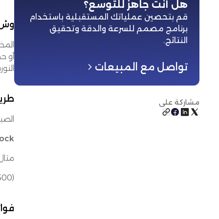
هل أنت جاهز للتوسع؟
قم بتحصين عملياتك المستقبلية باستخدام
وش 
برنامج مصمم للسرعة والدقة وتحقيق
النتائج
.
أو ح
تواصل مع المبيعات
التوري
طري
مشاركة على
الصي
Buffer Stock = (أقصى استخدام
مثال: مصنع يستخدم 
(1500 × 8) – (1000 × 4) = 8000 صندوق احتياطي
فوائ