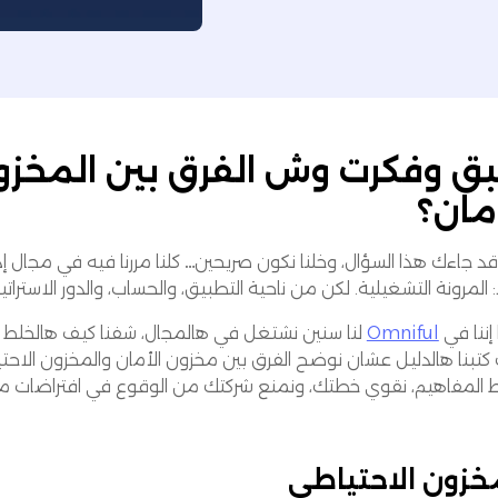
ق وفكرت وش الفرق بين المخزو
أمان؟
قد جاءك هذا السؤال، وخلنا نكون صريحين… كلنا مررنا فيه في مجال 
 المرونة التشغيلية. لكن من ناحية التطبيق، والحساب، والدور الاستراتيج
إننا في
Omniful
لنا سنين نشتغل في هالمجال، شفنا كيف هالخلط ي
 كتبنا هالدليل عشان نوضح الفرق بين مخزون الأمان والمخزون الاح
 المفاهيم، نقوي خطتك، ونمنع شركتك من الوقوع في افتراضات م
خزون الاحتياطي