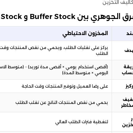
اليف التخزين
الجوهري بين Buffer Stock و Safety Stock
ند
المخزون الاحتياطي
يركز على تقلبات الطلب، ويحمي من نقص المنتجات وقت 
هدف
الطلب
يقة
(أقصى استخدام يومي × أقصى مدة توريد) - (متوسط الاس
حساب
اليومي × متوسط المدة)
ركيز
على رضا العميل وتوفير المنتجات وقت الحاجة
فيف
يحمي من نقص المنتجات الناتج عن تقلب الطلب
مخاطر
لتغطية فترات الطلب العالي
خزين