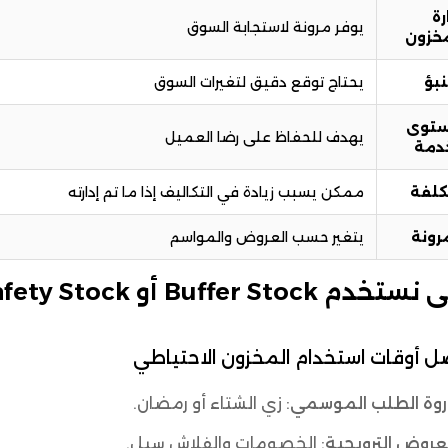
رة
يوفر مرونة لاستجابة السوق
مخزون
نبؤ
يحتاج توقع دقيق لتغيرات السوق
توى
يهدف للحفاظ على رضا العميل
خدمة
كلفة
ممكن يسبب زيادة في التكاليف إذا ما تم إدارته
رونة
يتغير حسب العروض والمواسم
دم Buffer Stock أو Safety Stock؟
 أوقات استخدام المخزون الاحتياطي
روة الطلب الموسمي
: زي الشتاء أو رمضان.
عروض الترويجية
: الخصومات والفلاش سيل.