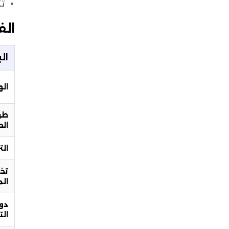
تك
الفرق 
الب
ال
طر
ال
الت
تخ
ال
دور
الت