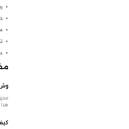
رض
حم
م
تث
د
مخز
وش 
هذا 
كيف