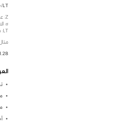
 √LT
Z: عامل مستوى الخدمة
σ: الانحراف المعياري للطلب
LT: مدة التوريد
مثال: مستوى خدم
1.28 × 15 × √10 = 60.8 وح
العو
تق
م
مو
أه