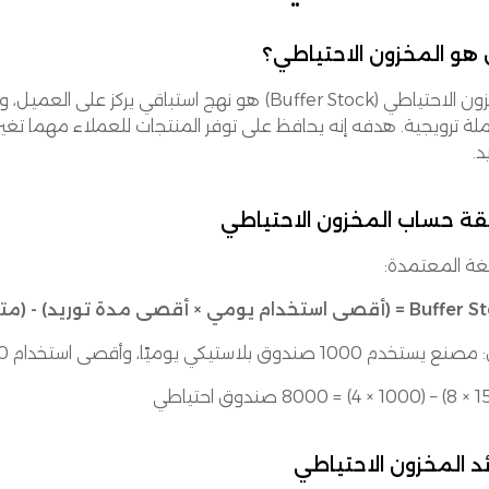
هو المخزون الاحتياطي؟
المخزون الاحتياطي (Buffer Stock) هو نهج استباق
ملة ترويجية. هدفه إنه يحافظ على توفر المنتجات للعملاء مهما تغي
د.
قة حساب المخزون الاحتياطي
غة المعتمدة:
 يومي × أقصى مدة توريد) - (متوسط الاستخدام اليومي × متوسط مدة التوريد)
1000 صندوق بلاستيكي يوميًا، وأقصى استخدام 1500، والمدة بين 4 إلى 8 أيام:
د المخزون الاحتياطي