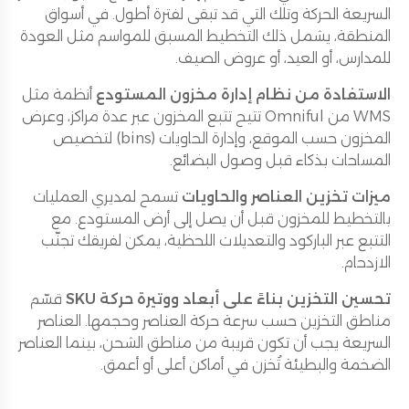
السريعة الحركة وتلك التي قد تبقى لفترة أطول. في أسواق
المنطقة، يشمل ذلك التخطيط المسبق للمواسم مثل العودة
للمدارس، أو العيد، أو عروض الصيف.
الاستفادة من نظام إدارة مخزون المستودع
أنظمة مثل
WMS من Omniful تتيح تتبع المخزون عبر عدة مراكز، وعرض
المخزون حسب الموقع، وإدارة الحاويات (bins) لتخصيص
المساحات بذكاء قبل وصول البضائع.
ميزات تخزين العناصر والحاويات
تسمح لمديري العمليات
بالتخطيط للمخزون قبل أن يصل إلى أرض المستودع. مع
التتبع عبر الباركود والتعديلات اللحظية، يمكن لفريقك تجنّب
الازدحام.
تحسين التخزين بناءً على أبعاد ووتيرة حركة SKU
قسّم
مناطق التخزين حسب سرعة حركة العناصر وحجمها. العناصر
السريعة يجب أن تكون قريبة من مناطق الشحن، بينما العناصر
الضخمة والبطيئة تُخزن في أماكن أعلى أو أعمق.