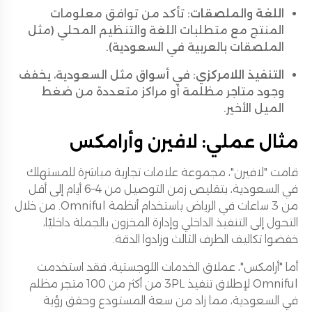
اللغة والملصقات:
تأكد من توافق معلومات
المنتج مع متطلبات اللغة والتنظيم المحلي (مثل
الملصقات بالعربية في السعودية).
التنفيذ اللامركزي:
في أسواق مثل السعودية، يخفف
وجود متاجر مظلمة أو مراكز متعددة من ضغط
الميل الأخير.
مثال عملي: لافيرن وأرامكس
قامت "لافيرن"، مجموعة علامات تجارية مباشرة للمستهلك
في السعودية، بتقليص زمن التوصيل من 4–6 أيام إلى أقل
من 3 ساعات في الرياض باستخدام أنظمة Omniful. من خلال
التحول إلى التنفيذ الداخلي وإدارة المخزون بالجملة داخليًا،
خفضوا تكاليف الطرف الثالث وزادوا الدقة.
أما "أرامكس"، عملاق الخدمات اللوجستية، فقد استخدمت
Omniful لإطلاق تنفيذ 3PL من أكثر من 100 متجر مظلم
في السعودية، مما زاد من سعة المستودع وحقق رؤية