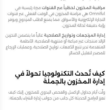
مراقبة المخزون لحظياً عبر القنوات
ميزة رئيسية في
Omniful هي مزامنة المخزون في الوقت الفعلي عبر قنوات
التجارة الإلكترونية والأسواق. مما يمنع الطلب المزدوج ويوفر
رؤية دقيقة لحالة المخزون.
إدارة المرتجعات وتواريخ الصلاحية
غالباً ما يتضمن التخزين
الزائد منتجات غير مباعة أو منتهية الصلاحية. الأنظمة
المتقدمة تدير تتبع الدُفعات، تواريخ الصلاحية، وعمليات الإرجاع
للمصدر لتقليل الخسائر.
كيف تُحدث التكنولوجيا تحولاً في
إدارة المخزون بالجملة
ولّت أيام جداول الإكسل والفحص اليدوي للمخزون. إليك كيف
تعزز البرامج الحديثة كل جانب من جوانب إدارة الشراء بالجملة: