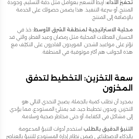
تحفيز الأداء:
اربط التسعير بعوامل مثل دقة التسليم، وجودة
المنتج، أو سرعة التنفيذ. هذا يضمن حصولك على الخدمة
بالإضافة إلى المنتج.
محلية الاستراتيجية لمنطقة الشرق الأوسط:
خذ في
الحسبان العطلات المحلية مثل رمضان وعيد الفطر، والتي قد
تؤثر على مواعيد الشحن. الموردون القادرون على التكيّف مع
هذه الجوانب هم أكثر موثوقية في المنطقة.
سعة التخزين: التخطيط لتدفق
المخزون
بمجرد أن تطلب كمية بالجملة، يصبح التحدي التالي هو
التخزين. وبدون تخطيط جيد، قد يمتلئ المستودع، مما يؤدي
إلى مشاكل في الكفاءة، أو حتى مخاطر صحية وسلامة.
التنبؤ الدقيق بالطلب
استخدم أدوات التنبؤ المدعومة
بالذكاء الاصطناعي ضمن نظام إدارة المستودع للتنبؤ بالعناصر