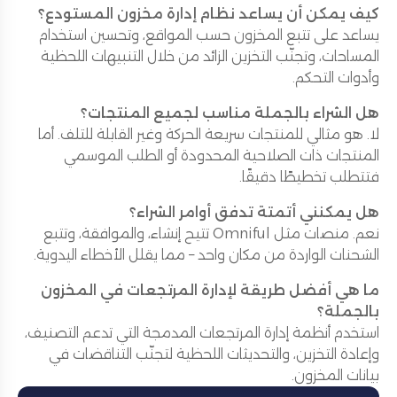
كيف يمكن أن يساعد نظام إدارة مخزون المستودع؟
يساعد على تتبع المخزون حسب المواقع، وتحسين استخدام
المساحات، وتجنّب التخزين الزائد من خلال التنبيهات اللحظية
وأدوات التحكم.
هل الشراء بالجملة مناسب لجميع المنتجات؟
لا. هو مثالي للمنتجات سريعة الحركة وغير القابلة للتلف. أما
المنتجات ذات الصلاحية المحدودة أو الطلب الموسمي
فتتطلب تخطيطًا دقيقًا.
هل يمكنني أتمتة تدفق أوامر الشراء؟
نعم. منصات مثل Omniful تتيح إنشاء، والموافقة، وتتبع
الشحنات الواردة من مكان واحد – مما يقلل الأخطاء اليدوية.
ما هي أفضل طريقة لإدارة المرتجعات في المخزون
بالجملة؟
استخدم أنظمة إدارة المرتجعات المدمجة التي تدعم التصنيف،
وإعادة التخزين، والتحديثات اللحظية لتجنّب التناقضات في
بيانات المخزون.