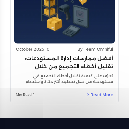
10 October 2025
By Team Omniful
أفضل ممارسات إدارة المستودعات:
تقليل أخطاء التجميع من خلال
تحسين التخطيط واستخدام أدوات
تعرّف على كيفية تقليل أخطاء التجميع في
مستودعك من خلال تخطيط أكثر ذكاءً واستخدام
المسح
أدوات المسح اللحظي. استكشف استراتيجيات
مخصصة لمنطقة الشرق الأوسط وشمال أفريقيا
Read More
4 Min Read
(MENA) ودراسات حالة حقيقية باستخدام نظام إدارة
المستودعات من أومنيفل (Omniful WMS).