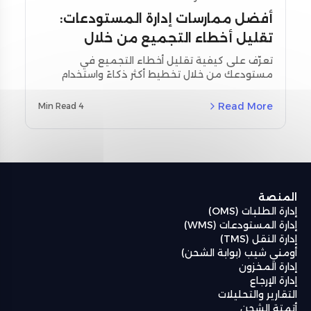
أفضل ممارسات إدارة المستودعات:
تقليل أخطاء التجميع من خلال
تحسين التخطيط واستخدام أدوات
تعرّف على كيفية تقليل أخطاء التجميع في
مستودعك من خلال تخطيط أكثر ذكاءً واستخدام
المسح
أدوات المسح اللحظي. استكشف استراتيجيات
مخصصة لمنطقة الشرق الأوسط وشمال أفريقيا
Read More
4 Min Read
(MENA) ودراسات حالة حقيقية باستخدام نظام إدارة
المستودعات من أومنيفل (Omniful WMS).
المنصة
إدارة الطلبات (OMS)
إدارة المستودعات (WMS)
إدارة النقل (TMS)
أومني شيب (بوابة الشحن)
إدارة المخزون
إدارة الإرجاع
التقارير والتحليلات
أتمتة الشحن