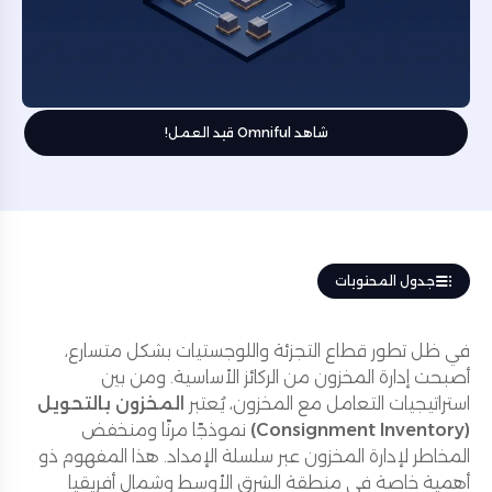
شاهد Omniful قيد العمل!
جدول المحتويات
في ظل تطور قطاع التجزئة واللوجستيات بشكل متسارع،
أصبحت إدارة المخزون من الركائز الأساسية. ومن بين
استراتيجيات التعامل مع المخزون، يُعتبر
المخزون بالتحويل
(Consignment Inventory)
نموذجًا مرنًا ومنخفض
المخاطر لإدارة المخزون عبر سلسلة الإمداد. هذا المفهوم ذو
أهمية خاصة في منطقة الشرق الأوسط وشمال أفريقيا