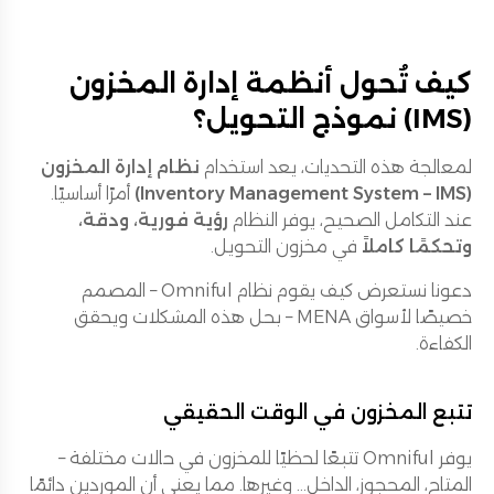
كيف تُحول أنظمة إدارة المخزون
(IMS) نموذج التحويل؟
لمعالجة هذه التحديات، يعد استخدام
نظام إدارة المخزون
(Inventory Management System – IMS)
أمرًا أساسيًا.
عند التكامل الصحيح، يوفر النظام
رؤية فورية، ودقة،
وتحكمًا كاملاً
في مخزون التحويل.
دعونا نستعرض كيف يقوم نظام Omniful – المصمم
خصيصًا لأسواق MENA – بحل هذه المشكلات ويحقق
الكفاءة.
تتبع المخزون في الوقت الحقيقي
يوفر Omniful تتبعًا لحظيًا للمخزون في حالات مختلفة –
المتاح، المحجوز، الداخل... وغيرها. مما يعني أن الموردين دائمًا