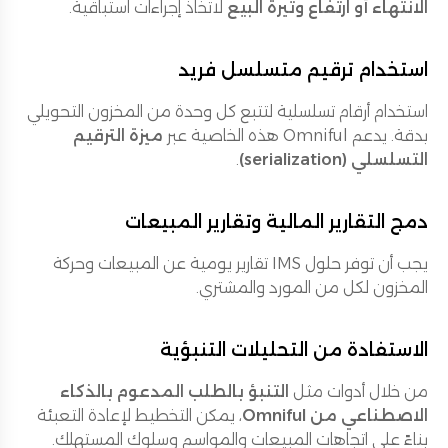
الانتهاء أو ارتفاع وتيرة البيع
لاتخاذ إجراءات استباقية.
استخدام ترقيم متسلسل فريد
استخدام أرقام تسلسلية لتتبع كل وحدة من المخزون التحويلي
بدقة. يدعم Omniful هذه الخاصية عبر
ميزة الترقيم
التسلسلي (serialization)
.
دمج التقارير المالية وتقارير المبيعات
يجب أن توفر حلول IMS تقارير يومية عن المبيعات وحركة
المخزون لكل من المورد والمشتري.
الاستفادة من التحليلات التنبؤية
من خلال أدوات مثل
التنبؤ بالطلب المدعوم بالذكاء
الاصطناعي من Omniful
، يمكن التخطيط لإعادة التعبئة
بناءً على اتجاهات المبيعات والمواسم وسلوك المستهلك.