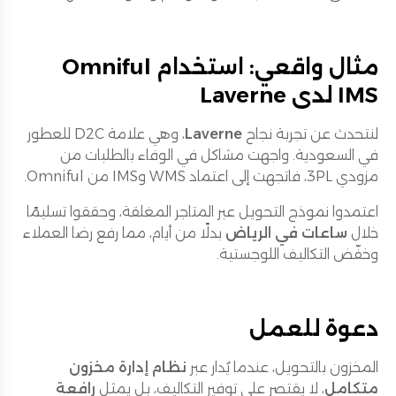
مثال واقعي: استخدام Omniful
IMS لدى Laverne
لنتحدث عن تجربة نجاح
Laverne
، وهي علامة D2C للعطور
في السعودية. واجهت مشاكل في الوفاء بالطلبات من
مزودي 3PL، فاتجهت إلى اعتماد WMS وIMS من Omniful.
اعتمدوا نموذج التحويل عبر المتاجر المغلقة، وحققوا تسليمًا
خلال
ساعات في الرياض
بدلًا من أيام، مما رفع رضا العملاء
وخفّض التكاليف اللوجستية.
دعوة للعمل
المخزون بالتحويل، عندما يُدار عبر
نظام إدارة مخزون
متكامل
، لا يقتصر على توفير التكاليف، بل يمثل
رافعة