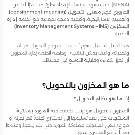
(MENA)، حيث تشهد سلاسل الإمداد تطورًا مستمرًا. لذا من
الضروري فهم
معنى التحويل (consignment meaning)
،
وأهميته الاستراتيجية، وكيفية دمجه بفعالية مع أنظمة
إدارة
المخزون (Inventory Management Systems – IMS)
الحديثة.
هذا الدليل الشامل يشرح أساسيات نموذج التحويل، مزاياه
وتحدياته، وكيف يمكن للتقنية—وخاصة أنظمة إدارة المخزون—
أن تعزز الكفاءة وقابلية التوسع في عملياتك.
ما هو المخزون بالتحويل؟
إذًا،
ما هو نظام التحويل؟
المخزون بالتحويل هو ترتيب يحتفظ فيه
المورد بملكية
المنتجات
حتى بعد تسليمها إلى المشتري (عادةً تاجر تجزئة أو
موزع). تبقى المنتجات مملوكة للمورد حتى يتم بيعها، وعندها
فقط يدفع المشتري ثمنها.