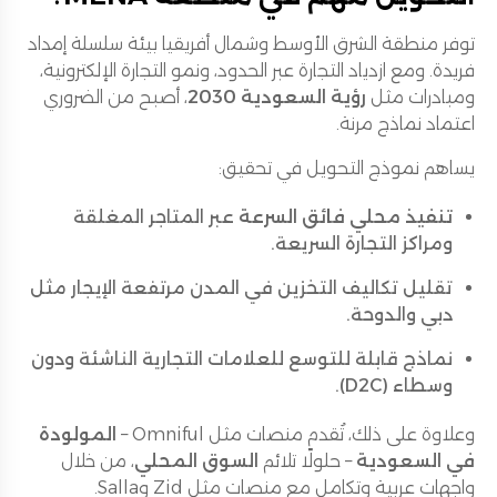
توفر منطقة الشرق الأوسط وشمال أفريقيا بيئة سلسلة إمداد
فريدة. ومع ازدياد التجارة عبر الحدود، ونمو التجارة الإلكترونية،
ومبادرات مثل
رؤية السعودية 2030
، أصبح من الضروري
اعتماد نماذج مرنة.
يساهم نموذج التحويل في تحقيق:
تنفيذ محلي فائق السرعة
عبر المتاجر المغلقة
ومراكز التجارة السريعة.
تقليل تكاليف التخزين في المدن مرتفعة الإيجار مثل
دبي والدوحة.
نماذج قابلة للتوسع للعلامات التجارية الناشئة ودون
وسطاء (D2C).
وعلاوة على ذلك، تُقدم منصات مثل Omniful –
المولودة
في السعودية
– حلولًا تلائم
السوق المحلي
، من خلال
واجهات عربية وتكامل مع منصات مثل Zid وSalla.