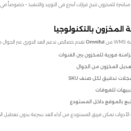
مباشرة للمخزون تتيح قرارات أسرع في التوريد والتنفيذ – خصوصاً في
 المخزون بالتكنولوجيا
W من
Omniful
تقدم خصائص تدعم العد الدوري عبر الجوال م
امنة فورية للمخزون بين القنوات
ديل المخزون من الجوال
لات تدقيق لكل صنف SKU
بيهات للفروقات
بع بالموقع داخل المستودع
الأدوات تمكن فريق المستودع من أداء العد بسرعة بدون تعطيل الط