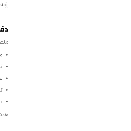
رؤية 
دقة
منصة MS
مز
تع
سج
تن
تت
هذه 