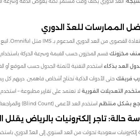
نتيجة
: العدّ الدوري يكلف وقت مستمر، لكنه يعوض الدقة وسرعة ال
ل الممارسات للعدّ الدوري
دة القصوى من العد الدوري المدعوم بـ IMS مثل Omniful، اتبع التالي:
نف مخزونك
قسم المخزون حسب القيمة وسرعة الحركة باستخدام تحلي
ول العد بذكاء
استخدم التقنية لأتمتة الجدول حسب الموقع أو الف
رب فريقك
حتى الأدوات الذكية تحتاج أشخاص فاهمين. دربهم كل ربع
تخدم التعديلات الفورية
لا تعتمد على تقارير مطبوعة – استخدم الب
اجع بشكل منتظم
استخدم العد الأعمى (Blind Count) والمراجعة المتقاطعة لاكتشاف الفروقات.
سة حالة: تاجر إلكترونيات بالرياض يقلل الفا
لكترونيات سعودية تحولت من العد السنوي إلى العدّ الدوري باستخدام Omniful، وكانت النت