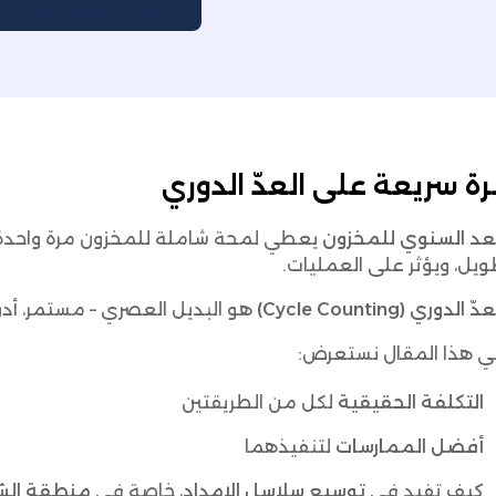
ة سريعة على العدّ الدوري
عد السنوي للمخزون
يعطي لمحة شاملة للمخزون مرة واحدة ف
يل، ويؤثر على العمليات.
دّ الدوري (Cycle Counting)
هو البديل العصري – مستمر، أدق،
ي هذا المقال نستعرض:
التكلفة الحقيقية
لكل من الطريقتين
أفضل الممارسات
لتنفيذهما
كيف تفيد في
توسيع سلاسل الإمداد
، خاصة في
منطقة الشرق