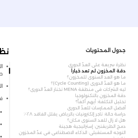
نظر
جدول المحتويات
نظرة سريعة على العدّ الدوري
ال
دقة المخزون لم تعد خياراً
طو
ما هو العد السنوي للمخزون؟
ما هو العدّ الدوري (Cycle Counting)؟
الع
ليه الشركات في منطقة MENA تختار العدّ الدوري؟
دقة المخزون بالتكنولوجيا
ف
تحليل التكلفة: أيهم أكفأ؟
أفضل الممارسات للعدّ الدوري
دراسة حالة: تاجر إلكترونيات بالرياض يقلل الفاقد ٢٨٪
هل لا زال للعد السنوي مكان؟
دمج الطريقتين: إستراتيجية هجينة
التوجه المستقبلي: الذكاء الاصطناعي في عدّ المخزون