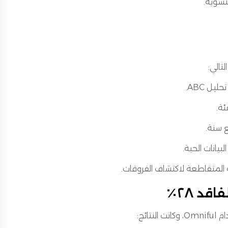
تسوية.
ل ABC.
ئة.
 سنة.
يانات الحية.
قد ٢٨٪
ائج: