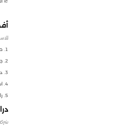
🧯
ال
أفض
للاستفا
ص
جد
د
اس
ر
درا
شركة إ