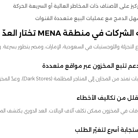
كيز على الأصناف ذات المخاطر العالية أو السريعة الحركة
ل الدمج مع عمليات البيع متعددة القنوات
لشركات في منطقة MENA تختار العدّ الدوري؟
التجزئة واللوجستيات في السعودية، الإمارات، ومصر يتطور بسرعة. وال
تد من المخازن إلى المتاجر المظلمة (Dark Stores)، وعدّ المخزون حسب الموقع يسهل الأمور.
وقات في المخزون ممكن تكلف آلاف الريالات. العد الدوري يكتشف المش