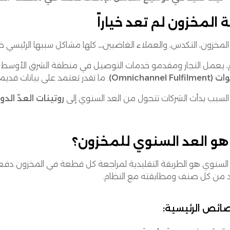
 المخزون لم تعد خياراً
 المخزون، التكدس، والعملاء الغاضبين… كلها مشاكل سببها الرئيسي 
م، يعمل التجار ومقدمو خدمات التوصيل في منطقة الشرق الأوس
Omnichannel Fulfi)
. ما تقدر تعتمد على بيانات قديم
 السبب بدأت الشركات تتحول من العد السنوي إلى
روتينات العدّ الدو
هو العد السنوي للمخزون؟
 السنوي هو الطريقة التقليدية لمراجعة كل قطعة في المخزون دفعة و
كد من كل صنف ومطابقته مع النظام.
ائص الرئيسية: