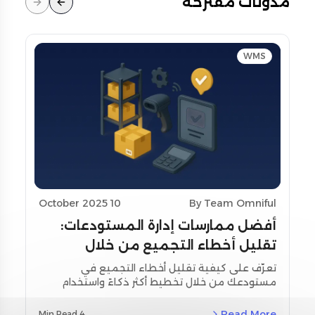
مدونات مقترحة
WMS
10 October 2025
By Team Omniful
أفضل ممارسات إدارة المستودعات:
تقليل أخطاء التجميع من خلال
تحسين التخطيط واستخدام أدوات
تعرّف على كيفية تقليل أخطاء التجميع في
مستودعك من خلال تخطيط أكثر ذكاءً واستخدام
المسح
أدوات المسح اللحظي. استكشف استراتيجيات
مخصصة لمنطقة الشرق الأوسط وشمال أفريقيا
Read More
4 Min Read