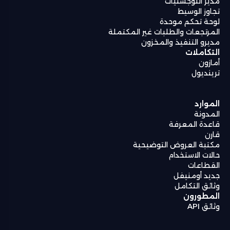
مدير اللوجستيات
تجاوز الوسيط
لوحة تحكم موحدة
المرتجعات والطلبات غير المكتملة
مديرو التنفيذ والمخزون
التكاملات
أمازون
ترينديول
الموارد
المدونة
قاعدة المعرفة
قارن
مكتبة العروض التوضيحية
حالات الاستخدام
القطاعات
جديد أومنيفل
وثائق التكامل
المطورون
وثائق API