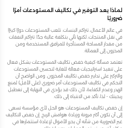
لماذا يعد التوفير في تكاليف المستودعات أمرًا
ضروريًا
في عالم الأعمال، تتراكم البنسات. تلعب المستودعات دورًا كبيرًا
في نقل المنتجات، لكنها تأتي بتكلفة عالية جدًا. تتراكم النفقات
من مقدار المساحة المستأجرة للمرافق المستخدمة ومن
المخزون إلى العمالة.
تعتمد مسألة كيفية خفض تكاليف المستودعات بشكل فعال
على تنفيذ استراتيجيات فعالة للغاية لتحسين المستودعات
والتركيز على تدابير خفض تكاليف المخزون. ومن الواضح أن
التحكم في تكاليف المستودعات أمر ضروري (على الأقل) لمنع
الهدر وعدم الكفاءة، لأن ذلك قد يؤدي في النهاية إلى تعطيل
ربحيتك - لذا، تأكد من الانتباه إلى ذلك.
إن خفض تكاليف المستودعات هو الحل لأي مؤسسة تسعى
إلى أن تكون أكثر مرونة وزيادة هوامش الربح. إن خفض التكاليف
غير الضرورية من شأنه أن يحرر الأموال لإعادة استثمارها في