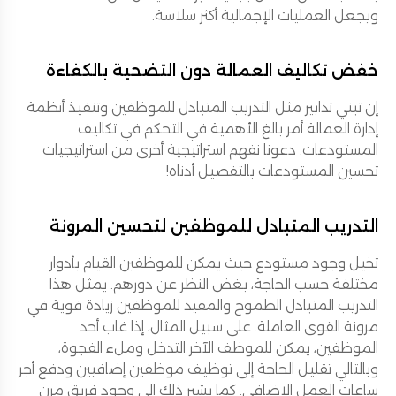
ويجعل العمليات الإجمالية أكثر سلاسة.
خفض تكاليف العمالة دون التضحية بالكفاءة
إن تبني تدابير مثل التدريب المتبادل للموظفين وتنفيذ أنظمة
إدارة العمالة أمر بالغ الأهمية في التحكم في تكاليف
المستودعات. دعونا نفهم استراتيجية أخرى من استراتيجيات
تحسين المستودعات بالتفصيل أدناه!
التدريب المتبادل للموظفين لتحسين المرونة
تخيل وجود مستودع حيث يمكن للموظفين القيام بأدوار
مختلفة حسب الحاجة، بغض النظر عن دورهم. يمثل هذا
التدريب المتبادل الطموح والمفيد للموظفين زيادة قوية في
مرونة القوى العاملة. على سبيل المثال، إذا غاب أحد
الموظفين، يمكن للموظف الآخر التدخل وملء الفجوة،
وبالتالي تقليل الحاجة إلى توظيف موظفين إضافيين ودفع أجر
ساعات العمل الإضافي. كما يشير ذلك إلى وجود فريق مرن