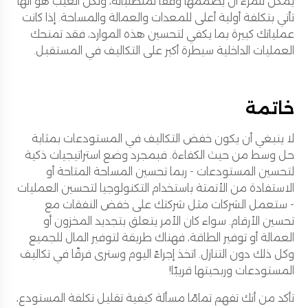
يمكن للمرء أن يصممها وفقًا لمتطلباته، ولكن العيب هو أنها
تأتي بتكلفة أولية أعلى للمعدات والعمالة والمساحة. إذا كانت
عملياتك كبيرة بما يكفي لتحسين هذه الموارد، فقد تمنحك
العمليات الداخلية سيطرة أكبر على التكاليف في المستقبل.
خاتمة
لا ينبغي أن يكون خفض التكاليف في المستودعات بمثابة
حل وسط من حيث الكفاءة. فبمجرد وضع استراتيجيات ذكية
لتحسين المستودعات - ربما تحسين المساحة المتاحة أو
الاستفادة من الأتمتة باستخدام التكنولوجيا لتحسين العمليات
- ستعمل الشركات مثل شركتك على خفض النفقات مع
تحسين الأرقام. سواء كان الأمر يتعلق بتجديد المخزون أو
العمالة أو توفير الطاقة، فهناك طريقة لتوفير المال للجميع
وكل ذلك دون التنازل. اتخذ إجراءً اليوم وسترى فرقًا في تكاليف
المستودعات وربحيتها قريبًا!
تأكد من أنك تفهم تمامًا مسألة كيفية تقليل تكلفة المستودع،