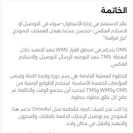
الخاتمة
عائد الاستثمار في إدارة الأسطول—سواء في التوصيل أو
الاستلام العكسي—يتحسن عندما تعمل العمليات كنموذج
"برج مراقبة".
OMS يتحكم في منطق القرار. WMS ينفذ التنفيذ داخل
النقطة. TMS ينفذ التوجيه، الإرسال، التوصيل، والاستلام
العكسي.
الخطوة العملية القادمة هي رسم دورة واحدة كاملة وقياس
المؤشرات الخمسة الأساسية. استخدم الطوابع الزمنية من
OMS وWMS وTMS لتحديد أين يتجمع الوقت والتكلفة. ثم
عالج كل عائق خطوة بخطوة.
إذا كنت تدير كميات كبيرة، فأنظمة مثل Omniful تدعم هذا
النموذج عبر توصيل الإشارات الخاصة بالطلبات والمخزون
والتنفيذ والنقل في مكان واحد.