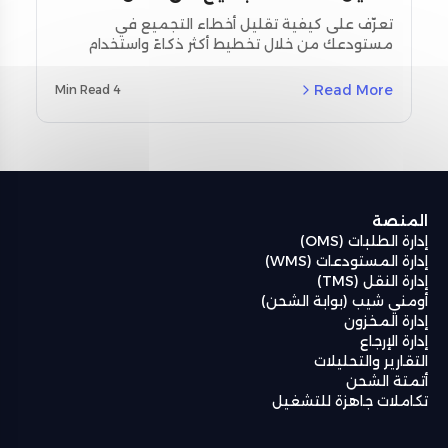
تحسين التخطيط واستخدام أدوات
تعرّف على كيفية تقليل أخطاء التجميع في
مستودعك من خلال تخطيط أكثر ذكاءً واستخدام
المسح
أدوات المسح اللحظي. استكشف استراتيجيات
مخصصة لمنطقة الشرق الأوسط وشمال أفريقيا
Read More
4 Min Read
(MENA) ودراسات حالة حقيقية باستخدام نظام إدارة
المستودعات من أومنيفل (Omniful WMS).
المنصة
إدارة الطلبات (OMS)
إدارة المستودعات (WMS)
إدارة النقل (TMS)
أومني شيب (بوابة الشحن)
إدارة المخزون
إدارة الإرجاع
التقارير والتحليلات
أتمتة الشحن
تكاملات جاهزة للتشغيل