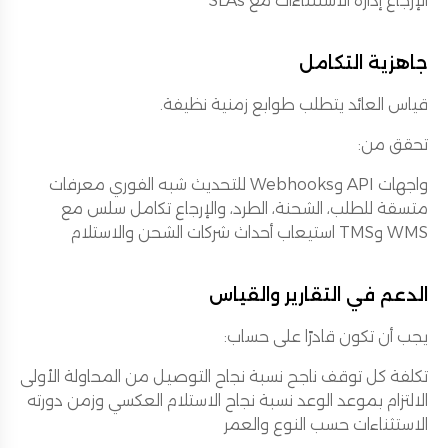
الإرجاع إدارة الاستثناءات مع SLAs
جاهزية التكامل
قياس العائد يتطلب طوابع زمنية نظيفة.
تحقق من:
واجهات API وWebhooks للتحديث شبه الفوري معرفات
متسقة للطلب، الشحنة، الطرد، والإرجاع تكامل سلس مع
WMS وTMS استيعاب أحداث شركات الشحن والاستلام
الدعم في التقارير والقياس
يجب أن تكون قادرًا على حساب:
تكلفة كل توقف ناجح نسبة نجاح التوصيل من المحاولة الأولى
الالتزام بموعد الوعد نسبة نجاح الاستلام العكسي وزمن دورته
الاستثناءات حسب النوع والعمر