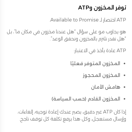
توفر المخزون وATP
ATP اختصار لـ Available to Promise.
هو يجاوب مو على سؤال “هل عندنا مخزون في مكان ما”، بل
“هل نقدر نلتزم بالمخزون ونحقق الوعد”.
ATP عادة يأخذ في الاعتبار:
المخزون المتوفر فعليًا
المخزون المحجوز
هامش الأمان
المخزون القادم (حسب السياسة)
إذا كان ATP غير دقيق، يصير عندك إعادة توجيه، إلغاءات،
وإرسال مستعجل، وكل هذا يرفع تكلفة كل توقف ناجح.