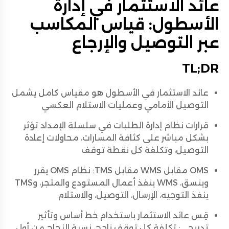
عائد الاستثمار في إدارة
الأسطول: قياس المكاسب
عبر التوصيل والإرجاع
TL;DR
عائد الاستثمار في الأسطول هو مقياس كامل يشمل
التوصيل الأمامي وعمليات الاستلام العكسي
قرارات نظام إدارة الطلبات في سلسلة الإمداد تؤثر
بشكل مباشر على كثافة المسارات، محاولات إعادة
التوصيل، وتكلفة كل نقطة توقف
OMS مقابل WMS مقابل TMS: نظام OMS يقرر
وينسق، WMS ينفذ أعمال المستودع والمتجر، وTMS
ينفذ التوجيه، الإرسال، التوصيل، والاستلام
قِس عائد الاستثمار باستخدام خط أساس وتأثير
تدريجي: تكلفة كل توقف ناجح، نسبة النجاح من أول