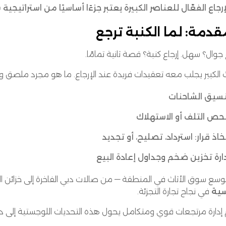
إرجاع الفعّال للعناصر الكبيرة يعتبر جزءًا أساسيًا من استراتيجية
قدمة: لما الكنبة ترجع
 جوال؟ سهل. إرجاع كنبة؟ قصة ثانية تمامًا.
اث الكبير يجلب معه تعقيدات فريدة عند الإرجاع. ما هو مجرد ملصق
سيق الشاحنات
ص التلف أو الاستهلاك
خاذ قرار: استرداد، تصليح، أو تجديد
ارة تخزين ضخم وجداول إعادة البيع
وسع سوق الأثاث في المنطقة — من صالات دبي الفاخرة إلى خزائن ال
سية
في نجاح تجارة التجزئة.
 إدارة مرتجعات قوي ومتكامل يحول هذه التحديات اللوجستية إلى دو