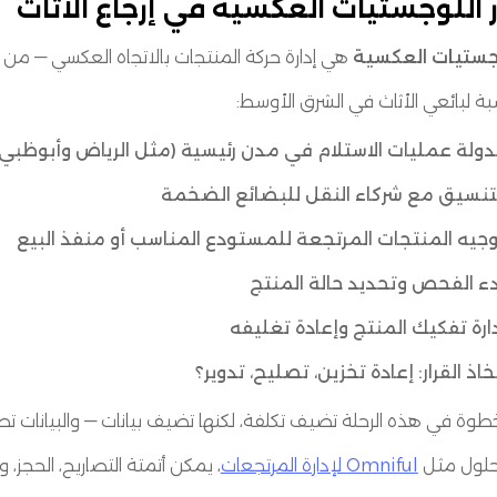
 اللوجستيات العكسية في إرجاع الأثاث
جستيات العكسية
هي إدارة حركة المنتجات بالاتجاه العكسي — من ا
بة لبائعي الأثاث في الشرق الأوسط:
ولة عمليات الاستلام في مدن رئيسية (مثل الرياض وأبوظبي)
تنسيق مع شركاء النقل للبضائع الضخمة
جيه المنتجات المرتجعة للمستودع المناسب أو منفذ البيع
ء الفحص وتحديد حالة المنتج
ارة تفكيك المنتج وإعادة تغليفه
خاذ القرار: إعادة تخزين، تصليح، تدوير؟
طوة في هذه الرحلة تضيف تكلفة، لكنها تضيف بيانات — والبيانات ت
لول مثل
Omniful لإدارة المرتجعات
، يمكن أتمتة التصاريح، الحجز، وسياسات التص