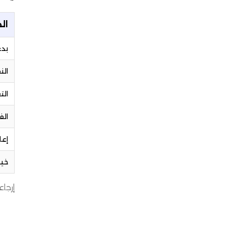
ال
بدء
الن
الت
ال
إعا
خيا
إرجاع