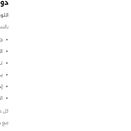
دور
اللو
بالنس
جد
ال
تو
بد
إد
ات
كل خ
مع ح