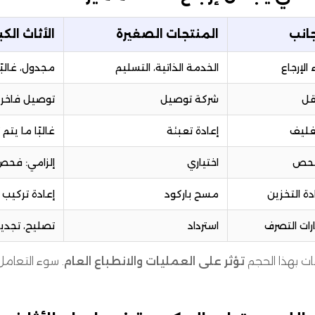
جانب
المنتجات الصغيرة
الأثاث الكب
 الإرجاع
الخدمة الذاتية، التسليم
مجدول، غالبًا
قل
شركة توصيل
توصيل فاخر 
غليف
إعادة تعبئة
غالبًا ما يتم
فحص
اختياري
إلزامي: فحص 
دة التخزين
مسح باركود
إعادة تركيب 
رات التصرف
استرداد
تصليح، تجديد،
ات بهذا الحجم
تؤثر على العمليات والانطباع العام
. سوء التعامل