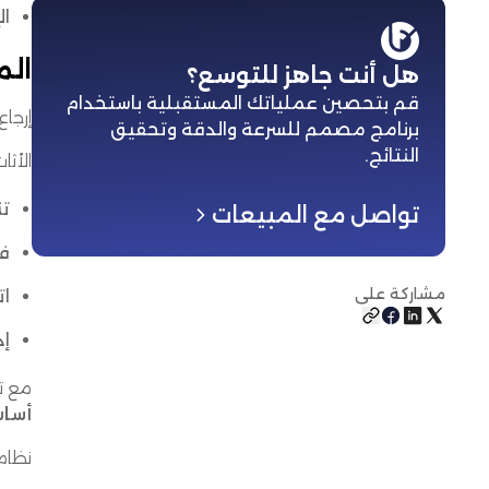
ال
الم
هل أنت جاهز للتوسع؟
قم بتحصين عملياتك المستقبلية باستخدام
إرجاع
برنامج مصمم للسرعة والدقة وتحقيق
النتائج
.
الأث
تن
تواصل مع المبيعات
فح
مشاركة على
ات
إد
مع ت
أسا
نظام