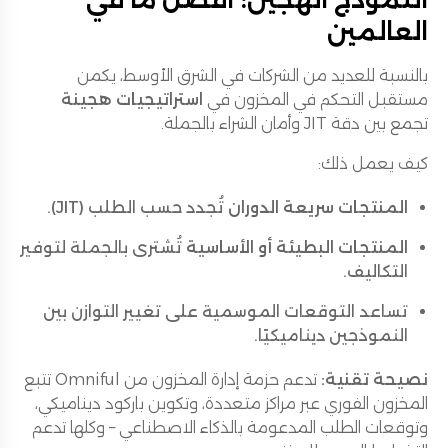
العالمين
بالنسبة للعديد من الشركات في الشرق الأوسط، يكمن
مستقبل التحكم في المخزون في
استراتيجيات هجينة
تجمع بين دقة JIT وأمان الشراء بالجملة.
كيف يعمل ذلك:
المنتجات سريعة الدوران
تُجدد حسب الطلب (JIT).
المنتجات البطيئة أو الأساسية
تُشترى بالجملة لتوفير
التكاليف.
تساعد التوقعات الموسمية على تغيير التوازن بين
النموذجين ديناميكيًا.
نصيحة تقنية:
تدعم حزمة إدارة المخزون من Omniful تتبع
المخزون الفوري عبر مراكز متعددة، وتكوين باركود ديناميكي،
وتوقعات الطلب المدعومة بالذكاء الاصطناعي – وكلها تدعم