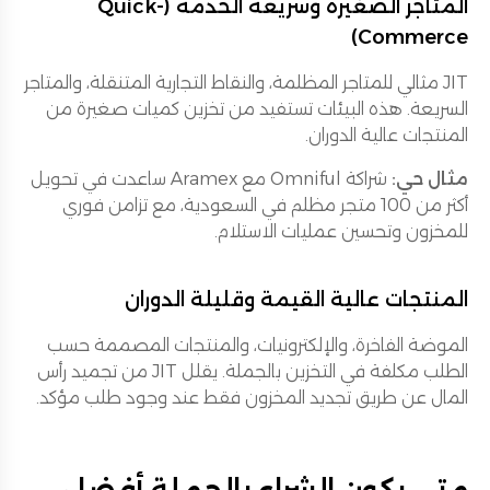
المتاجر الصغيرة وسريعة الخدمة (Quick-
Commerce)
JIT مثالي للمتاجر المظلمة، والنقاط التجارية المتنقلة، والمتاجر
السريعة. هذه البيئات تستفيد من تخزين كميات صغيرة من
المنتجات عالية الدوران.
مثال حي:
شراكة Omniful مع Aramex ساعدت في تحويل
أكثر من 100 متجر مظلم في السعودية، مع تزامن فوري
للمخزون وتحسين عمليات الاستلام.
المنتجات عالية القيمة وقليلة الدوران
الموضة الفاخرة، والإلكترونيات، والمنتجات المصممة حسب
الطلب مكلفة في التخزين بالجملة. يقلل JIT من تجميد رأس
المال عن طريق تجديد المخزون فقط عند وجود طلب مؤكد.
متى يكون الشراء بالجملة أفضل