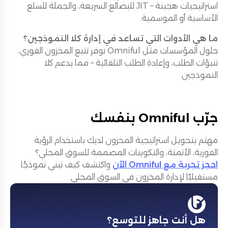
استراتيجيات هجينة – JIT للبضائع السريعة، والجملة للسلع
الأساسية أو الموسمية.
ما هي الأدوات التي تساعد في إدارة كلا النموذجين؟
حلول المؤسسات مثل Omniful توفر تتبع المخزون الفوري،
تنبؤات الطلب، وإعادة الطلب التلقائية – مما يدعم كلا
النموذجين.
جرّب Omniful بنفسك
مهتم بتحويل استراتيجية المخزون لديك باستخدام الرؤية
الفورية، الأتمتة، والتكوينات المصممة للسوق المحلي؟
احجز تجربة مع Omniful الآن
واكتشف كيف تبني نموذجًا
مستقبليًا لإدارة المخزون في السوق المحلي.
هل أنت جاهز للتوسع؟