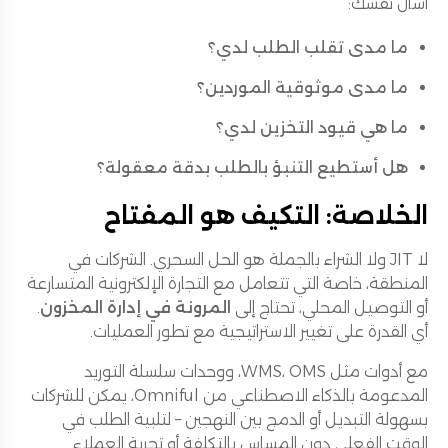
اسأل نفسك:
ما مدى تقلب الطلب لدي؟
ما مدى موثوقية الموردين؟
ما هي قيود التخزين لدي؟
هل أستطيع التنبؤ بالطلب بدقة معقولة؟
الخلاصة: التكيف هو المفتاح
لا JIT ولا الشراء بالجملة هو الحل السحري. الشركات في
المنطقة، خاصة التي تتعامل مع التجارة الإلكترونية المتسارعة
أو التوصيل المحلي، تحتاج إلى
المرونة في إدارة المخزون
.
أي القدرة على تغيير الاستراتيجية مع تطور العمليات.
مع أدوات مثل WMS، OMS، ووحدات سلسلة التوريد
المدعومة بالذكاء الاصطناعي من Omniful، يمكن للشركات
بسهولة التبديل أو الدمج بين النهجين – لتلبية الطلب في
الوقت الفعلي دون المساس بالتكلفة أو تجربة العملاء.