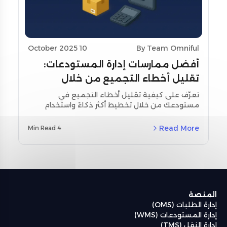
10 October 2025
By Team Omniful
أفضل ممارسات إدارة المستودعات:
تقليل أخطاء التجميع من خلال
تحسين التخطيط واستخدام أدوات
تعرّف على كيفية تقليل أخطاء التجميع في
مستودعك من خلال تخطيط أكثر ذكاءً واستخدام
المسح
أدوات المسح اللحظي. استكشف استراتيجيات
مخصصة لمنطقة الشرق الأوسط وشمال أفريقيا
Read More
4 Min Read
(MENA) ودراسات حالة حقيقية باستخدام نظام إدارة
المستودعات من أومنيفل (Omniful WMS).
المنصة
إدارة الطلبات (OMS)
إدارة المستودعات (WMS)
إدارة النقل (TMS)