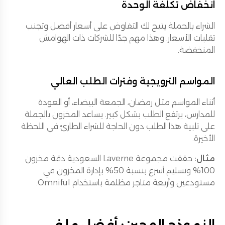
انخفاض تكلفة الوحدة
الشراء بالجملة يتيح لك التفاوض على أسعار أفضل وتجنب
تقلبات الأسعار. وهذا مهم جدًا للشركات ذات الهوامش
المنخفضة.
المواسم الترويجية وفترات الطلب العالي
أثناء المواسم مثل رمضان، الجمعة البيضاء، أو العودة
للمدارس، يرتفع الطلب بشكل كبير. يساعد المخزون بالجملة
على تلبية هذا الطلب دون الحاجة للشراء الطارئ في اللحظة
الأخيرة.
مثال:
حققت مجموعة Laverne السعودية دقة مخزون
100% وتسليم أسرع بنسبة 50% بإدارة المخزون في
مستودعين وأربعة متاجر مظلمة باستخدام Omniful.
النموذج الهجين: أفضل ما في