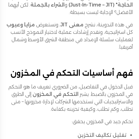
الحاجة" (Just-In-Time – JIT)
و
الشراء بالجملة
. لكن أيهما
الأفضل؟ الإجابة ليست بسيطة.
في هذه التدوينة، نشرح
معنى JIT
، ونستعرض
مزايا وعيوب
كل استراتيجية، ونقدم إرشادات عملية لاختيار النموذج الأنسب
لعمليات سلسلة الإمداد في منطقة الشرق الأوسط وشمال
أفريقيا.
فهم أساسيات التحكم في المخزون
قبل الدخول في التفاصيل، من الضروري تعريف ما هو التحكم
في المخزون بالضبط. يشير
التحكم في المخزون
إلى الطرق
والاستراتيجيات التي تستخدمها الشركات لإدارة مخزونها – متى
تطلب، وكم تطلب، وكيفية تخزينه بكفاءة.
تحكم جيد في المخزون يحقق:
تقليل تكاليف التخزين