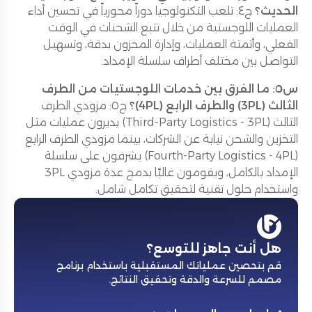
الحديث؟
ج٤: تلعب التكنولوجيا دوراً محورياً في تحسين أداء
العمليات اللوجستية من خلال تتبع الشحنات في الوقت
الفعلي، وأتمتة العمليات، وإدارة المخزون بدقة، وتسهيل
التواصل بين مختلف أطراف سلسلة الإمداد.
س٥: ما الفرق بين خدمات اللوجستيات من الطرف
الثالث (3PL) والطرف الرابع (4PL)؟
ج٥: مزودي الطرف
الثالث (Third-Party Logistics - 3PL) يديرون عمليات مثل
التخزين والشحن نيابة عن الشركات، بينما مزودي الطرف الرابع
(Fourth-Party Logistics - 4PL) يشرفون على سلسلة
الإمداد بالكامل، ويقومون غالبًا بدمج عدة مزودي 3PL
واستخدام حلول تقنية لتحقيق تكامل شامل.
هل أنت جاهز للتوسع؟
قم بتحصين عملياتك المستقبلية باستخدام برنامج
مصمم للسرعة والدقة وتحقيق النتائج
.