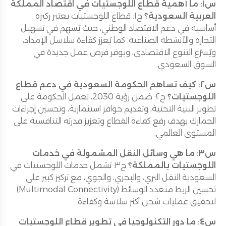
س١: ما أهمية قطاع اللوجستيات في اقتصاد المملكة
العربية السعودية؟
ج١: قطاع اللوجستيات يعتبر ركيزة
أساسية في دعم الاقتصاد الوطني، حيث يُسهم في تسهيل
التجارة والأنشطة الصناعية. كما يُعزز كفاءة سلاسل الإمداد،
ويُسرّع التنوع الاقتصادي، ويوفر فرص عمل جديدة في
السوق السعودي.
س٢: كيف تساهم الحكومة السعودية في دعم قطاع
اللوجستيات؟
ج٢: ضمن رؤية 2030، تعمل الحكومة على
تطوير البنية التحتية، وتقديم حوافز استثمارية، وتحسين إجراءات
الجمارك بهدف رفع كفاءة القطاع وتعزيز قدرته التنافسية على
المستوى العالمي.
س٣: ما هي وسائل النقل المشمولة في خدمات
اللوجستيات بالمملكة؟
ج٣: تشمل خدمات اللوجستيات في
السعودية النقل البري، والبحري، والجوي، مع تركيز كبير على
تحسين الربط متعدد الوسائط (Multimodal Connectivity)
لتحقيق عمليات شحن أكثر سلاسة وكفاءة.
س٤: ما دور التكنولوجيا في تطوير قطاع اللوجستيات