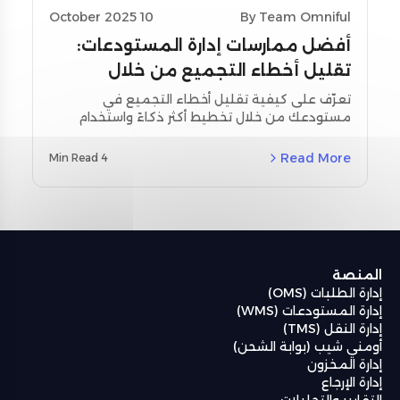
10 October 2025
By Team Omniful
أفضل ممارسات إدارة المستودعات:
تقليل أخطاء التجميع من خلال
تحسين التخطيط واستخدام أدوات
تعرّف على كيفية تقليل أخطاء التجميع في
مستودعك من خلال تخطيط أكثر ذكاءً واستخدام
المسح
أدوات المسح اللحظي. استكشف استراتيجيات
مخصصة لمنطقة الشرق الأوسط وشمال أفريقيا
Read More
4 Min Read
(MENA) ودراسات حالة حقيقية باستخدام نظام إدارة
المستودعات من أومنيفل (Omniful WMS).
المنصة
إدارة الطلبات (OMS)
إدارة المستودعات (WMS)
إدارة النقل (TMS)
أومني شيب (بوابة الشحن)
إدارة المخزون
إدارة الإرجاع
التقارير والتحليلات