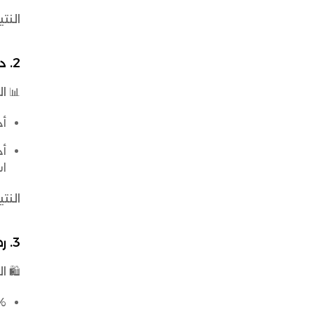
النت
2. دقة المخزون وكفاءة الإدارة
📊
ال
أد
أد
ا
النت
3. رضا العملاء وزيادة الولاء
🛍️
ال
80% من المتسوقين