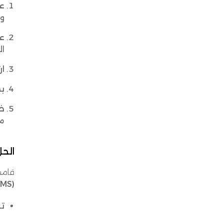
عز
وز
عد
ال
ار
ب
ضع
م
الحل
قامت
(WMS)، ونظام نقاط البيع (POS)
تو