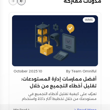
مدونات مقترحة
WMS
10 October 2025
By Team Omniful
أفضل ممارسات إدارة المستودعات:
تقليل أخطاء التجميع من خلال
تحسين التخطيط واستخدام أدوات
تعرّف على كيفية تقليل أخطاء التجميع في
مستودعك من خلال تخطيط أكثر ذكاءً واستخدام
المسح
أدوات المسح اللحظي. استكشف استراتيجيات
مخصصة لمنطقة الشرق الأوسط وشمال أفريقيا
4 Min Read