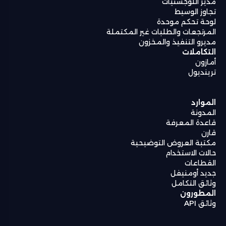
مدير اللوجستيات
تجاوز الوسيط
لوحة تحكم موحدة
المرتجعات والطلبات غير المكتملة
مديرو التنفيذ والمخزون
التكاملات
أمازون
ترينديول
الموارد
المدونة
قاعدة المعرفة
قارن
مكتبة العروض التوضيحية
حالات الاستخدام
القطاعات
جديد أومنيفل
وثائق التكامل
المطورون
وثائق API