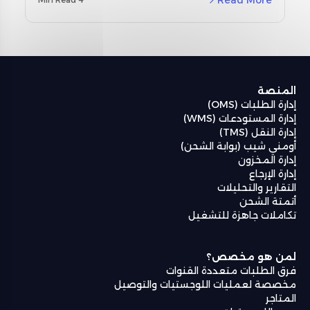
Read More
(MENA) ودراسات حالة حقيقية باستخدام نظام إدارة
المستودعات من أومنيفل (Omniful WMS).
المنصة
إدارة الطلبات (OMS)
إدارة المستودعات (WMS)
إدارة النقل (TMS)
أومني شيب (بوابة الشحن)
إدارة المخزون
إدارة الإرجاع
التقارير والتحليلات
أتمتة الشحن
تكاملات جاهزة للتشغيل
لمن هو مخصص؟
فرق الطلبات متعددة القنوات
مخصصة لعمليات اللوجستيات والتوصيل
المتاجر