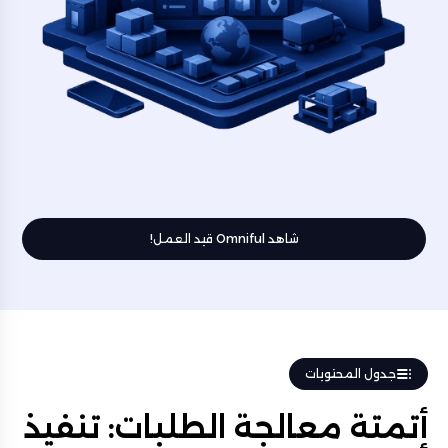
شاهد Omniful قيد العمل!
جدول المحتويات
أتمتة معالجة الطلبات: تنفيذ