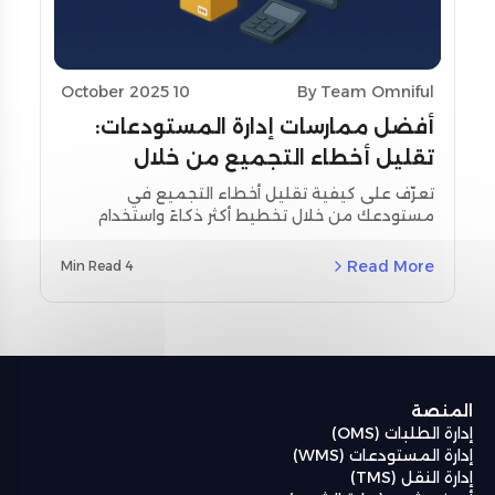
10 October 2025
By Team Omniful
أفضل ممارسات إدارة المستودعات:
تقليل أخطاء التجميع من خلال
تحسين التخطيط واستخدام أدوات
تعرّف على كيفية تقليل أخطاء التجميع في
مستودعك من خلال تخطيط أكثر ذكاءً واستخدام
المسح
أدوات المسح اللحظي. استكشف استراتيجيات
مخصصة لمنطقة الشرق الأوسط وشمال أفريقيا
Read More
4 Min Read
(MENA) ودراسات حالة حقيقية باستخدام نظام إدارة
المستودعات من أومنيفل (Omniful WMS).
المنصة
إدارة الطلبات (OMS)
إدارة المستودعات (WMS)
إدارة النقل (TMS)