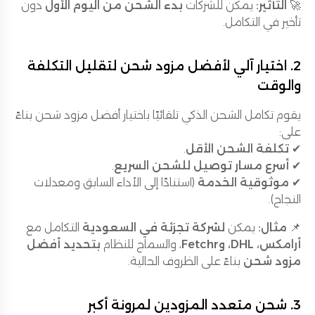
🚀
التأثير:
يمكن للشركات
بدء الشحن من اليوم الأول
دون
تأخير في التكامل.
2. اختيار آلي لأفضل مزود شحن لتقليل التكلفة
والوقت
يقوم تكامل الشحن الذكي تلقائيًا باختيار أفضل مزود شحن بناءً
على:
✔
تكلفة الشحن الأقل
.
✔
أسرع مسار توصيل للشحن السريع
.
✔
موثوقية الخدمة
(استنادًا إلى الأداء السابق ومعدلات
النجاح).
📌
مثال:
يمكن
لشركة تجزئة في السعودية
التكامل مع
أرامكس، DHL، وFetchr
، والسماح للنظام
بتحديد أفضل
مزود شحن
بناءً على الظروف الحالية.
3. شحن متعدد المزودين لمرونة أكبر