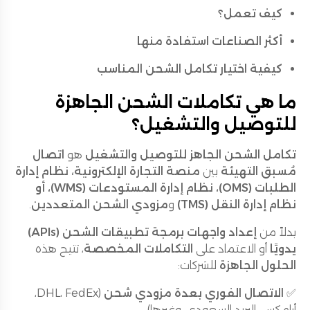
كيف تعمل؟
أكثر الصناعات استفادة منها
كيفية اختيار تكامل الشحن المناسب
ما هي تكاملات الشحن الجاهزة
للتوصيل والتشغيل؟
تكامل الشحن الجاهز للتوصيل والتشغيل
هو
اتصال
مُسبق التهيئة
بين
منصة التجارة الإلكترونية، نظام إدارة
الطلبات (OMS)، نظام إدارة المستودعات (WMS)، أو
نظام إدارة النقل (TMS)
و
مزودي الشحن المتعددين
.
بدلاً من
إعداد واجهات برمجة تطبيقات الشحن (APIs)
يدويًا
أو الاعتماد على
التكاملات المخصصة
، تتيح هذه
الحلول الجاهزة
للشركات:
✅
الاتصال الفوري بعدة مزودي شحن
(DHL، FedEx،
أرامكس، البريد السعودي، وغيرها).