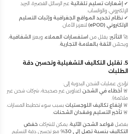
✔
إشعارات تسليم تلقائية
عبر الرسائل القصيرة، البريد
الإلكتروني، والواتساب.
✔
نظام تحديد المواقع الجغرافية وإثبات التسليم
الإلكتروني (ePOD)
لتعزيز الأمان.
🚀
التأثير:
يقلل من
استفسارات العملاء
، ويعزز
الشفافية
،
ويحسّن
الثقة بالعلامة التجارية
.
5. تقليل التكاليف التشغيلية وتحسين دقة
الطلبات
تؤدي عمليات الشحن اليدوية إلى:
🚨
أخطاء في الشحن
(عناوين غير صحيحة، شركات شحن غير
ملائمة).
🚨
ارتفاع تكاليف اللوجستيات
بسبب سوء تخطيط المسارات.
🚨
تأخير التسليم وفقدان الشحنات
.
بفضل
قواعد الشحن الآلية
، يمكن للشركات
خفض
التكاليف بنسبة تصل إلى 30%
مع تحسين دقة التسليم.