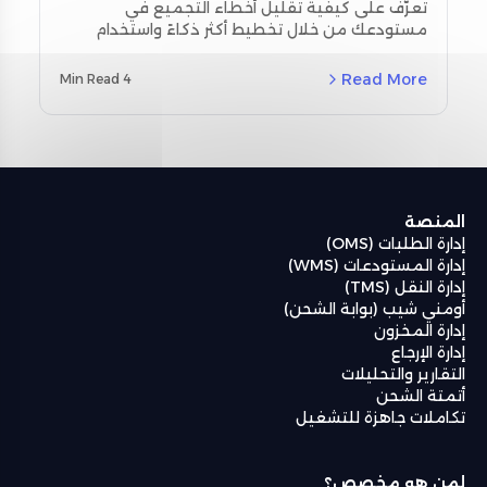
تحسين التخطيط واستخدام أدوات
تعرّف على كيفية تقليل أخطاء التجميع في
مستودعك من خلال تخطيط أكثر ذكاءً واستخدام
المسح
أدوات المسح اللحظي. استكشف استراتيجيات
مخصصة لمنطقة الشرق الأوسط وشمال أفريقيا
Read More
4 Min Read
(MENA) ودراسات حالة حقيقية باستخدام نظام إدارة
المستودعات من أومنيفل (Omniful WMS).
المنصة
إدارة الطلبات (OMS)
إدارة المستودعات (WMS)
إدارة النقل (TMS)
أومني شيب (بوابة الشحن)
إدارة المخزون
إدارة الإرجاع
التقارير والتحليلات
أتمتة الشحن
تكاملات جاهزة للتشغيل
لمن هو مخصص؟