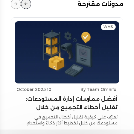
مدونات مقترحة
WMS
10 October 2025
By Team Omniful
أفضل ممارسات إدارة المستودعات:
تقليل أخطاء التجميع من خلال
تحسين التخطيط واستخدام أدوات
تعرّف على كيفية تقليل أخطاء التجميع في
مستودعك من خلال تخطيط أكثر ذكاءً واستخدام
المسح
أدوات المسح اللحظي. استكشف استراتيجيات