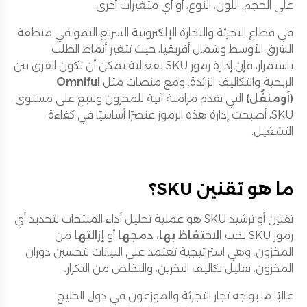
على الحجم، اللون، النوع، أو أي متغيرات أخرى.
في قطاع التجزئة والتجارة الإلكترونية السريع النمو في منطقة
الشرق الأوسط وشمال أفريقيا، حيث تتغير أنماط الطلب
باستمرار، فإن إدارة رموز SKU بفعالية يمكن أن تكون الفرق بين
الربحية والتكاليف الزائدة. ومع منصات مثل
Omniful
(أومنفُل)
التي تقدم مزامنة آنية للمخزون وتتبع على مستوى
SKU، أصبحت إدارة هذه الرموز عنصرًا أساسيًا في كفاءة
التشغيل.
ما هو تقنين SKU؟
تقنين أو ترشيد SKU هو عملية تحليل أداء المنتجات لتحديد أي
رموز SKU يجب
الاحتفاظ بها، دمجها
أو
إزالتها
من
المخزون. وهي استراتيجية تعتمد على البيانات لتحسين دوران
المخزون، تقليل تكاليف التخزين، والتخلص من التكرار.
غالبًا ما يواجه تجار التجزئة والموزعون في دول الخليج