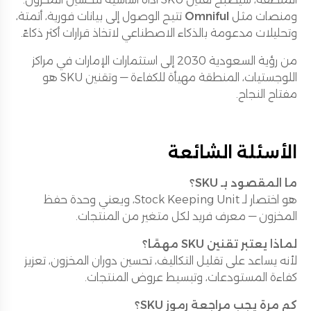
ومنصات مثل
Omniful
تتيح الوصول إلى بيانات فورية، أتمتة،
وتحليلات مدعومة بالذكاء الاصطناعي لاتخاذ قرارات أكثر ذكاءً.
من رؤية السعودية 2030 إلى استثمارات الإمارات في مراكز
اللوجستيات، المنطقة مهيأة للكفاءة — وتقنين SKU هو
مفتاح النجاح.
الأسئلة الشائعة
ما المقصود بـ SKU؟
هو اختصار لـ Stock Keeping Unit، ويعني وحدة حفظ
المخزون — معرف فريد لكل متغير من المنتجات.
لماذا يعتبر تقنين SKU مهمًا؟
لأنه يساعد على تقليل التكاليف، تحسين دوران المخزون، تعزيز
كفاءة المستودعات، وتبسيط عروض المنتجات.
كم مرة يجب مراجعة رموز SKU؟