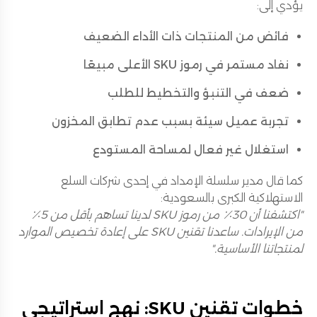
يؤدي إلى:
فائض من المنتجات ذات الأداء الضعيف
نفاد مستمر في رموز SKU الأعلى مبيعًا
ضعف في التنبؤ والتخطيط للطلب
تجربة عميل سيئة بسبب عدم تطابق المخزون
استغلال غير فعال لمساحة المستودع
كما قال مدير سلسلة الإمداد في إحدى شركات السلع
الاستهلاكية الكبرى بالسعودية:
"اكتشفنا أن 30٪ من رموز SKU لدينا تساهم بأقل من 5٪
من الإيرادات. ساعدنا تقنين SKU على إعادة تخصيص الموارد
لمنتجاتنا الأساسية."
خطوات تقنين SKU: نهج استراتيجي