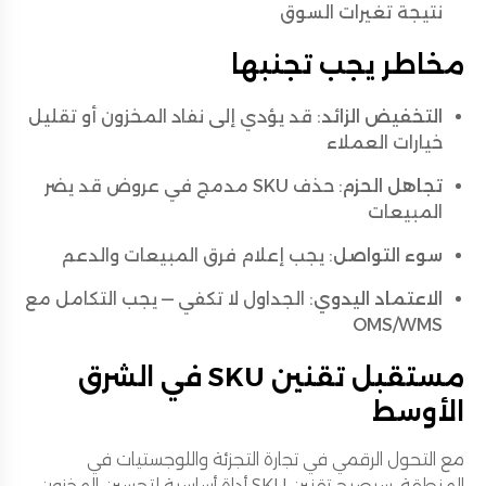
نتيجة تغيرات السوق
مخاطر يجب تجنبها
التخفيض الزائد
: قد يؤدي إلى نفاد المخزون أو تقليل
خيارات العملاء
تجاهل الحزم
: حذف SKU مدمج في عروض قد يضر
المبيعات
سوء التواصل
: يجب إعلام فرق المبيعات والدعم
الاعتماد اليدوي
: الجداول لا تكفي — يجب التكامل مع
OMS/WMS
مستقبل تقنين SKU في الشرق
الأوسط
مع التحول الرقمي في تجارة التجزئة واللوجستيات في
المنطقة، سيصبح تقنين SKU أداة أساسية لتحسين المخزون.