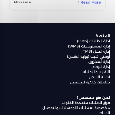
مخصصة لمنطقة الشرق الأوسط وشمال أفريقيا
Read More
4 Min Read
(MENA) ودراسات حالة حقيقية باستخدام نظام إدارة
المستودعات من أومنيفل (Omniful WMS).
المنصة
إدارة الطلبات (OMS)
إدارة المستودعات (WMS)
إدارة النقل (TMS)
أومني شيب (بوابة الشحن)
إدارة المخزون
إدارة الإرجاع
التقارير والتحليلات
أتمتة الشحن
تكاملات جاهزة للتشغيل
لمن هو مخصص؟
فرق الطلبات متعددة القنوات
مخصصة لعمليات اللوجستيات والتوصيل
المتاجر