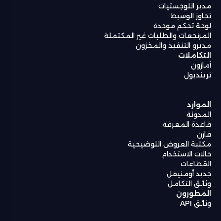
مدير اللوجستيات
تجاوز الوسيط
لوحة تحكم موحدة
المرتجعات والطلبات غير المكتملة
مديرو التنفيذ والمخزون
التكاملات
أمازون
ترينديول
الموارد
المدونة
قاعدة المعرفة
قارن
مكتبة العروض التوضيحية
حالات الاستخدام
القطاعات
جديد أومنيفل
وثائق التكامل
المطورون
وثائق API