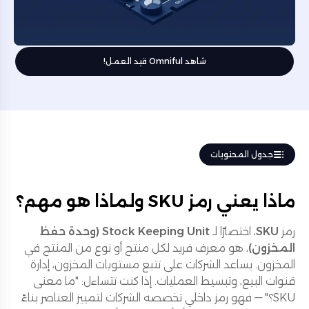
شاهد Omniful قيد العمل!
جدول المحتويات
ماذا يعني رمز SKU ولماذا هو مهم؟
رمز
SKU
، اختصارًا لـ
Stock Keeping Unit (وحدة حفظ
المخزون)
، هو معرف فريد لكل منتج أو نوع من المنتج في
المخزون. يساعد الشركات على تتبع مستويات المخزون، إدارة
قنوات البيع، وتبسيط العمليات. إذا كنت تتساءل: "ما معنى
SKU؟" — فهو رمز داخلي تخصصه الشركات لتمييز العناصر بناءً