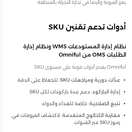
يعزز المرونة والرضا في تجارة التجزئة بالمنطقة.
أدوات تدعم تقنين SKU
نظام إدارة المستودعات WMS ونظام إدارة
الطلبات OMS من Omniful
Omniful يقدم أدوات قوية على مستوى SKU:
عدّات دورية ومراجعات SKU
: للحفاظ على الدقة
إدارة الباركود
: دعم عدة باركودات لكل SKU
تتبع الصلاحية
: خاصة للغذاء والدواء
مقارنة الكتالوج المتقدمة
: لاكتشاف الفروقات في
رموز SKU عبر القنوات