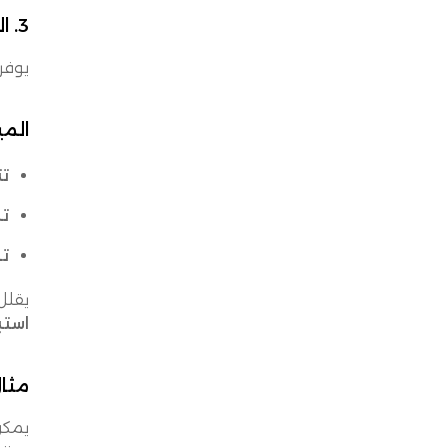
3. التتبع والرؤية في الوقت الحقيقي
يوفر
المي
تتبع
تن
تحد
يقلل
استب
مثال
يمكن