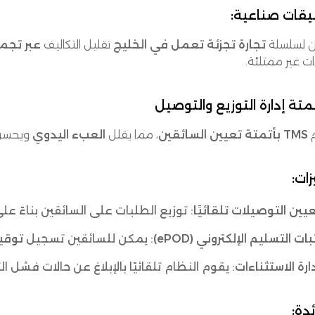
يقات صناعية:
 لسلسلة
تجارة تجزئة تعمل في الخليج
تقليل التكاليف
عبر تجم
ت غير ممتلئة.
م
TMS بأتمتة تعيين السائقين
، مما يقلل
العبء اليدوي
ويحسن 
زات:
يين التوصيلات تلقائيًا
: توزيع الطلبات على السائقين بناءً عل
بات التسليم الإلكتروني (ePOD)
: يمكن للسائقين تسجيل
توقي
ارة الاستثناءات
: يقوم النظام تلقائيًا بالإبلاغ عن حالات فشل 
ئدة: