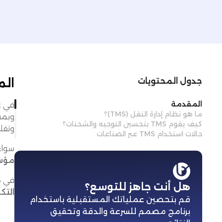
ال
جدول المحتويات
المقدمة
في عا
ما هو نظام إدارة النقل (TMS)؟
وبمس
كيف يقوم TMS بتحسين التوجيه والشحنات؟
وتقل
حالات استخدام TMS عبر الصناعات
سواء
مؤس
في ه
هل أنت جاهز للتوسع؟
التك
قم بتحصين عملياتك المستقبلية باستخدام
برنامج مصمم للسرعة والدقة وتحقيق