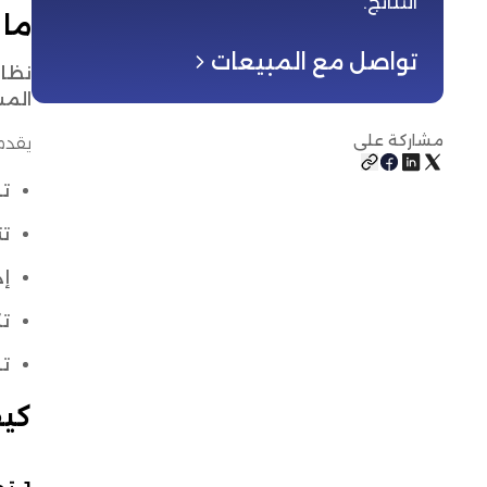
النتائج
.
ما ه
تواصل مع المبيعات
نظام 
المستودعات (WMS)
مشاركة على
يقدم
ت
تت
إد
ت
تح
كيف يقوم 