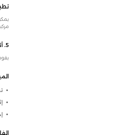
تطب
يمكن
مركبا
5. أتمتة إدارة التوزيع والتوصيل
يقو
المي
تع
إث
إد
الفا