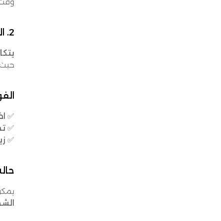
وقت 
2. الشحن متعدد الناقلين لتحقيق وفورات في التكاليف
يتكامل TMS مع العديد 
حيث ا
الفو
✅
اخ
✅
تخ
✅
زي
حالة
يمكن
الش