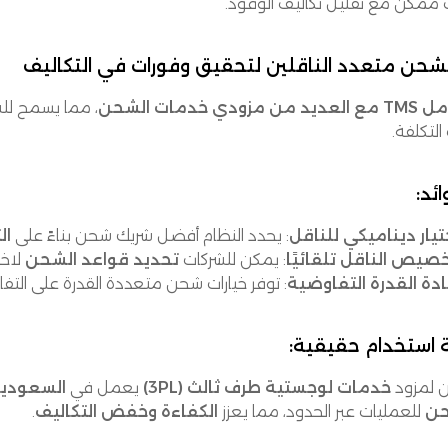
ممكن مع تقليل تكاليف الوقود.
من مزودي خدمات الشحن
، مما يسمح للشر
لتكلفة.
ائد:
تيار ديناميكي للناقل
: يحدد النظام أفضل شريك شحن بناءً على
ال
صيص الناقل تلقائيًا
: يمكن للشركات
تحديد قواعد الشحن
لاختي
ادة القدرة التفاوضية
: توفر خيارات شحن متعددة القدرة على ال
 استخدام حقيقية:
 لمزود
خدمات لوجستية طرف ثالث (3PL)
يعمل في
السعودية
حن
للعمليات عبر الحدود، مما يعزز
الكفاءة وخفض التكاليف
.