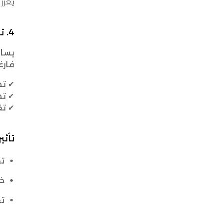
يعزز 
4. تقليل تكاليف الشحن وتحسين حمولة المركبات
يساهم TMS في خفض تكا
فارغ
✔
تج
✔
تح
✔
تق
تأثي
تق
خف
تق