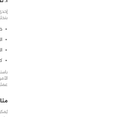
1. تحسين المسارات لعمليات تسليم أسرع وأكثر كفاءة من حيث التكلفة
إحدى ا
بتحل
ظر
ال
ال
كف
باستخ
الأمر
عملي
مثال
يُمك