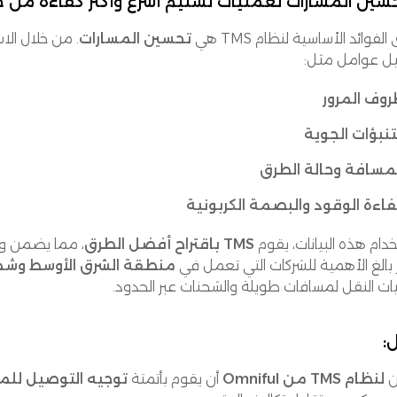
لفوائد الأساسية لنظام TMS هي
تحسين المسارات
يل عوامل مثل:
وف المرور
تنبؤات الجوية
مسافة وحالة الطرق
اءة الوقود والبصمة الكربونية
دام هذه البيانات، يقوم
TMS باقتراح أفضل الطرق
، مما يضمن وص
 بالغ الأهمية للشركات التي تعمل في
منطقة الشرق الأوسط وشمال إفريقيا (MENA)
ات النقل لمسافات طويلة والشحنات عبر الحدود.
:
ن
لنظام TMS من Omniful
أن يقوم بأتمتة
توجيه التوصيل للمرح