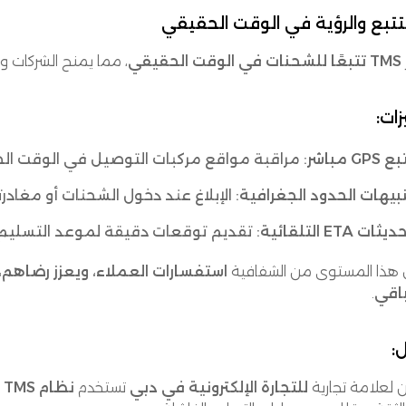
TMS تتبعًا للشحنات في الوقت الحقيقي
، مما يمنح الشركات و
زات:
 GPS مباشر
: مراقبة مواقع مركبات التوصيل في الوقت ال
بيهات الحدود الجغرافية
: الإبلاغ عند دخول الشحنات أو مغاد
يثات ETA التلقائية
: تقديم توقعات دقيقة لموعد التسليم.
 هذا المستوى من الشفافية
استفسارات العملاء، ويعزز رضاهم،
اقي
.
:
 لعلامة تجارية
للتجارة الإلكترونية في دبي
تستخدم
نظام TMS من Omniful