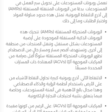
تعمل روبوتات المستودعات على تحويل سير العمل في
المستودعات. بدءًا من الروبوتات المتنقلة المستقلة (AMRs)
إلى أذرع الالتقاط الروبوتية، تمثل هذه حدود مناولة المواد
واختيار الطلبات وما إلى ذلك.
الروبوتات المتحركة المستقلة (AMRs): تتحرك هذه
الروبوتات الذكية المستقلة الموجودة على أرضية
المستودعات بشكل مستقل، وتنقل المنتجات من منطقة
إلى أخرى، وتستهدف أقصر مسار ومسار خالٍ من الاصطدام.
تظهر الروبوتات المتحركة المستقلة سلوكًا أقل صرامة من
المركبات الموجهة آليًا (AGVs) المعتادة ذات المسارات
المحددة مسبقًا.
الالتقاط الآلي: أذرع روبوتية كبيرة تحاول التقاط الأشياء من
على الأرض باستخدام أنظمة الرؤية والذكاء الاصطناعي.
وهذا مجال بالغ الأهمية في أتمتة المستودعات، وخاصة
فيما يتعلق بتلبية احتياجات التجارة الإلكترونية.
المركبات الموجهة آليًا (AGVs): على الرغم من كونها مقيدة
إلى حد ما مقارنة بالمركبات الموجهة آليًا، إلا أن المركبات