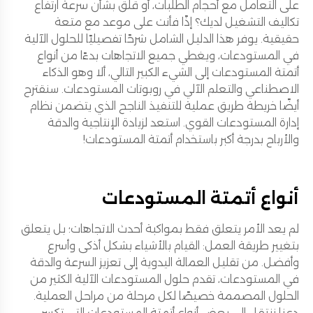
على التعامل مع أحجام الطلبات، أو قلق بشأن سرعة ارتفاع
تكاليف التشغيل لديك؟ إذًا فأنت على موعد مع متعة
حقيقية. يوفر هذا الدليل الشامل شرحًا تفصيليًا للحلول الآلية
في المستودعات، ويغطي جميع الاتجاهات بدءًا من أنواع
أتمتة المستودعات إلى الشيء الكبير التالي، ألا وهو الذكاء
الاصطناعي والتعلم الآلي في روبوتات المستودعات. سنقترح
أيضًا خريطة طريق عملية للتنفيذ الناجح الذي يتضمن نظام
إدارة المستودعات القوي. استعد لزيادة الإنتاجية والدقة
والأرباح بدرجة أكبر باستخدام أتمتة المستودعات!
أنواع أتمتة المستودعات
لم يعد الأمر يتعلق فقط بمواكبة أحدث الاتجاهات؛ بل يتعلق
بتغيير طريقة العمل: القيام بالأشياء بشكل أذكى وأسرع
وأفضل. من تقليل العمالة اليدوية إلى تعزيز السرعة والدقة
في المستودعات، تقدم حلول المستودعات الآلية الكثير من
الحلول المصممة خصيصًا لكل مرحلة من مراحل العملية.
دعنا ننتقل إلى بعض أنواع أتمتة المستودعات التي تكسر