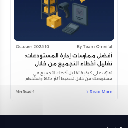
10 October 2025
By Team Omniful
أفضل ممارسات إدارة المستودعات:
تقليل أخطاء التجميع من خلال
تحسين التخطيط واستخدام أدوات
تعرّف على كيفية تقليل أخطاء التجميع في
مستودعك من خلال تخطيط أكثر ذكاءً واستخدام
المسح
أدوات المسح اللحظي. استكشف استراتيجيات
مخصصة لمنطقة الشرق الأوسط وشمال أفريقيا
Read More
4 Min Read
(MENA) ودراسات حالة حقيقية باستخدام نظام إدارة
المستودعات من أومنيفل (Omniful WMS).