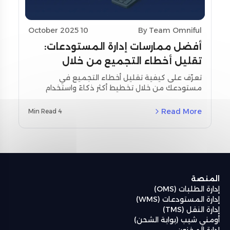
10 October 2025
By Team Omniful
أفضل ممارسات إدارة المستودعات:
تقليل أخطاء التجميع من خلال
تحسين التخطيط واستخدام أدوات
تعرّف على كيفية تقليل أخطاء التجميع في
مستودعك من خلال تخطيط أكثر ذكاءً واستخدام
المسح
أدوات المسح اللحظي. استكشف استراتيجيات
مخصصة لمنطقة الشرق الأوسط وشمال أفريقيا
Read More
4 Min Read
(MENA) ودراسات حالة حقيقية باستخدام نظام إدارة
المستودعات من أومنيفل (Omniful WMS).
المنصة
إدارة الطلبات (OMS)
إدارة المستودعات (WMS)
إدارة النقل (TMS)
أومني شيب (بوابة الشحن)
إدارة المخزون