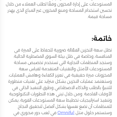
المستودعات على إدارة المخزون وفقًا لطلب العملاء من خلال
تحسين استخدام المساحة ومنع المخزون غير المباع الذي يهدر
مساحة قيمة.
خاتمة:
تظل سعة التخزين الفعّالة ضرورية للحفاظ على الميزة في
المنافسة، وخاصة في ظل بيئة السوق المضطربة الحالية.
وستجد المنظمات التجارية التي تستخدم تخصيص مساحة
المستودعات الأمثل والتقنيات المتقدمة لقياس سعة
المخزونات ميزة حقيقية في تعزيز الكفاءة وهامش العمليات.
وستعتمد عمليات التخزين بشكل متزايد على تقنيات متطورة
للتنبؤ بالطلب والذكاء الاصطناعي وطرق التنفيذ الذاتي في
الأوقات القادمة. ومن خلال تبني هذه التطورات التكنولوجية
وتنفيذ استراتيجيات تخطيط سعة المستودعات القوية، يمكن
للمنظمات أن تضع نفسها بشكل أفضل لتحقيق النجاح.
وستستمر حلول مثل
Omniful
في لعب دور محوري في