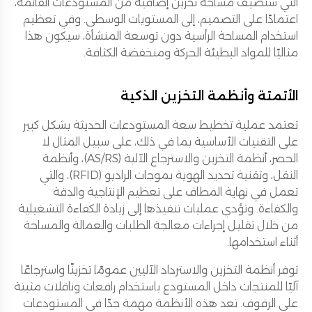
التي ستضيف مساحة تخزين إضافية من المستودعات القائمة،
اعتمادًا على التصميم، إلى المستويات الوسطى. وفي تعظيم
استخدام المساحة الرأسية دون توسعة المنشأة، سيكون هذا
مثاليًا للمواد البطيئة الحركة ومنخفضة الكثافة.
الأتمتة وأنظمة التخزين الذكية
تعتمد عملية تخطيط سعة المستودعات الحديثة بشكل كبير
على التقنيات الأساسية بما في ذلك، على سبيل المثال لا
الحصر، أنظمة التخزين والاسترجاع الآلية (AS/RS)، وأنظمة
النقل، وتقنية تحديد الهوية بموجات الراديو (RFID)، والتي
تعمل في نهاية المطاف على تعظيم الإنتاجية والدقة
والكفاءة. وتؤدي عمليات تنفيذها إلى زيادة الكفاءة التشغيلية
من خلال تقليل إجراءات معالجة الطلبات والعمالة والمساحة
أثناء استخدامها.
توفر أنظمة التخزين والاسترداد الآليين عمومًا تخزينًا واسترجاعًا
آليًا للمنتجات داخل المستودع باستخدام رافعات وناقلات مثبتة
على الرفوف. تعد هذه الأنظمة مهمة جدًا في المستودعات