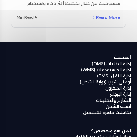
مستودعك من خلال تخطيط أكثر ذكاءً واستخدام
المسح
أدوات المسح اللحظي. استكشف استراتيجيات
مخصصة لمنطقة الشرق الأوسط وشمال أفريقيا
Read More
4 Min Read
(MENA) ودراسات حالة حقيقية باستخدام نظام إدارة
المستودعات من أومنيفل (Omniful WMS).
المنصة
إدارة الطلبات (OMS)
إدارة المستودعات (WMS)
إدارة النقل (TMS)
أومني شيب (بوابة الشحن)
إدارة المخزون
إدارة الإرجاع
التقارير والتحليلات
أتمتة الشحن
تكاملات جاهزة للتشغيل
لمن هو مخصص؟