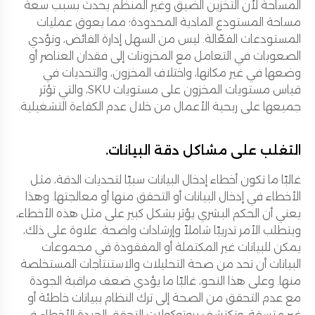
المساحة لأن التخزين الضيق وغير المنظم يحدث بسبب سعة
مساحة المستودع المادية المحدودة؛ مما يعوق عمليات
المستودعات الفعّالة. ليس من السهل إدارة الفائض، وتؤدي
الصعوبات في التعامل مع المخزونات إلى فقدان العناصر أو
وضعها في غير مكانها، واختلاف المخزون، والتحديات في
قياس مستويات المخزون على مستويات SKU، والتي تؤثر
جميعها على ربحية الأعمال من خلال عدم الكفاءة التشغيلية.
التغلب على مشاكل دقة البيانات.
غالبًا ما تكون أخطاء إدخال البيانات سببًا لتحديات الدقة، مثل
الأخطاء في إدخال البيانات أو التحقق منها أو معالجتها. وهذا
يعني أن الحكم البشري يؤثر بشكل كبير على مثل هذه الأخطاء،
ويتطلب الأمر تدريبًا شاملاً وإرشادات واضحة. علاوة على ذلك،
يمكن للبيانات غير المكتملة أو المفقودة في مجموعات
البيانات أن تحد من صحة التحليلات والاستنتاجات المستخلصة
منها. وعلى هذا النحو، غالبًا ما يؤدي ضعف مراقبة الجودة
مع عدم التحقق من الصحة إلى ترك النظام ببيانات خاطئة أو
غير متسقة، وتكتشف بروتوكولات التحقق الجيدة الأخطاء في