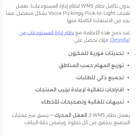
بدون تكامل نظام WMS (نظام إدارة المستودعات)، تعمل
تقنيات Pick-to-Light وVoice Picking بشكل منفصل، مما
يحد من الاستفادة الكاملة منها.
عند دمج هذه الأنظمة مع
نظام إدارة المستودعات من
Omniful
، فإنك تحصل على:
تحديثات فورية للمخزون
توزيع المهام حسب المناطق
تجميع ذكي للطلبات
اقتراحات تلقائية لإعادة ترتيب المنتجات
تنبيهات تلقائية وتصحيحات للأخطاء
يعمل نظام WMS كـ
العقل المحرك
— ينسق سير عمليات
التجميع، يتحقق من كل خطوة، ويضمن دقة البيانات.