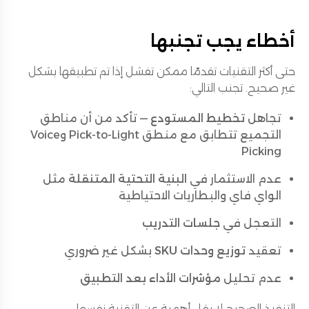
أخطاء يجب تجنبها
حتى أكثر التقنيات تقدمًا ممكن تفشل إذا تم تطبيقها بشكل
غير صحيح. تجنب التالي:
تجاهل
تخطيط المستودع
— تأكد من أن مناطق
التجميع تتطابق مع منطق Pick-to-Light وVoice
Picking
عدم الاستثمار في
البنية التحتية المتنقلة
مثل
الواي فاي والبطاريات الاحتياطية
التعجل في
جلسات التدريب
تعقيد
توزيع وحدات SKU
بشكل غير ضروري
عدم تحليل
مؤشرات الأداء بعد التطبيق
التنفيذ الصحيح لا يقل أهمية عن التقنية نفسها.