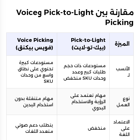
مقارنة بين Pick-to-Light وVoice
Picking
Voice Picking
Pick-to-Light
الميزة
(بيك-تو-لايت)
(فويس بيكنق)
مستودعات كبيرة
مستودعات ذات حجم
الأنسب
تحتوي على نطاق
طلبات كبير وعدد
لـ
واسع من وحدات
وحدات SKU منخفض
SKU
مهام تعتمد على
نوع
مهام متنقلة بدون
الرؤية والاستخدام
العمل
استخدام اليدين
اليدوي
الاعتماد
يتطلب دعم صوتي
على
منخفض
متعدد اللغات
اللغة