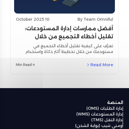
10 October 2025
By Team Omniful
أفضل ممارسات إدارة المستودعات:
تقليل أخطاء التجميع من خلال
تحسين التخطيط واستخدام أدوات
تعرّف على كيفية تقليل أخطاء التجميع في
مستودعك من خلال تخطيط أكثر ذكاءً واستخدام
المسح
أدوات المسح اللحظي. استكشف استراتيجيات
مخصصة لمنطقة الشرق الأوسط وشمال أفريقيا
Read More
4 Min Read
(MENA) ودراسات حالة حقيقية باستخدام نظام إدارة
المستودعات من أومنيفل (Omniful WMS).
المنصة
إدارة الطلبات (OMS)
إدارة المستودعات (WMS)
إدارة النقل (TMS)
أومني شيب (بوابة الشحن)