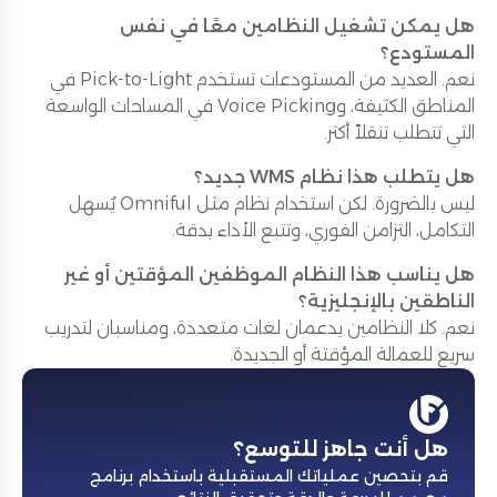
هل يمكن تشغيل النظامين معًا في نفس
المستودع؟
نعم. العديد من المستودعات تستخدم Pick-to-Light في
المناطق الكثيفة، وVoice Picking في المساحات الواسعة
التي تتطلب تنقلاً أكثر.
هل يتطلب هذا نظام WMS جديد؟
ليس بالضرورة. لكن استخدام نظام مثل Omniful يُسهل
التكامل، التزامن الفوري، وتتبع الأداء بدقة.
هل يناسب هذا النظام الموظفين المؤقتين أو غير
الناطقين بالإنجليزية؟
نعم. كلا النظامين يدعمان لغات متعددة، ومناسبان لتدريب
سريع للعمالة المؤقتة أو الجديدة.
هل أنت جاهز للتوسع؟
قم بتحصين عملياتك المستقبلية باستخدام برنامج