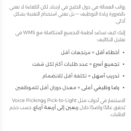
رواتب العمالة في دول الخليج في ازدياد، لكن الكفاءة لا تعني
بالضرورة زيادة التوظيف — بل تعني استخدام التقنية بشكل
أذكى.
إليك كيف تساعد أنظمة التجميع المتكاملة مع WMS في
تقليل التكاليف:
أخطاء أقل
= مرتجعات أقل
تجميع أسرع
= عدد طلبات أكثر لكل شفت
تدريب أسهل
= تكلفة أقل للانضمام
رضا وظيفي أعلى
= معدل دوران أقل للموظفين
الاستثمار في أدوات مثل Pick-to-Light وVoice Picking
يُحقق عائدًا واضحًا خلال
ربعين إلى أربعة أرباع
، حسب حجم
الطلبات.