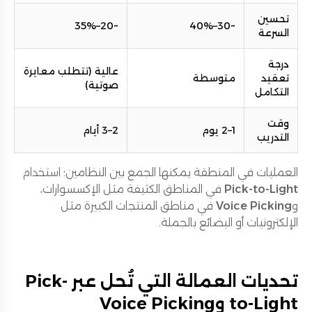
تحسين
~20–35%
~30–40%
السرعة
درجة
عالية (تتطلب معايرة
تعقيد
متوسطة
صوتية)
التكامل
وقت
1–2 يوم
2–3 أيام
التدريب
العمليات في المنطقة يمكنها الجمع بين النظامين؛ استخدام
Pick-to-Light
في المناطق الكثيفة مثل الإكسسوارات،
و
Voice Picking
في مناطق المنتجات الكبيرة مثل
الإلكترونيات أو البضائع بالجملة.
تحديات العمالة التي تُحل عبر Pick-
to-Light وVoice Picking