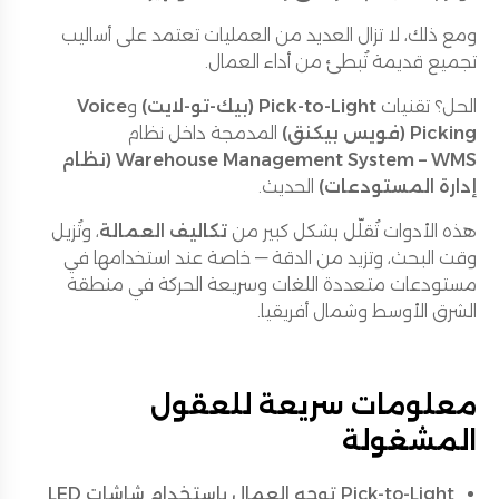
ومع ذلك، لا تزال العديد من العمليات تعتمد على أساليب
تجميع قديمة تُبطئ من أداء العمال.
الحل؟ تقنيات
Pick-to-Light (بيك-تو-لايت)
و
Voice
Picking (فويس بيكنق)
المدمجة داخل نظام
Warehouse Management System – WMS (نظام
إدارة المستودعات)
الحديث.
هذه الأدوات تُقلّل بشكل كبير من
تكاليف العمالة
، وتُزيل
وقت البحث، وتزيد من الدقة — خاصة عند استخدامها في
مستودعات متعددة اللغات وسريعة الحركة في منطقة
الشرق الأوسط وشمال أفريقيا.
معلومات سريعة للعقول
المشغولة
Pick-to-Light توجه العمال باستخدام شاشات LED