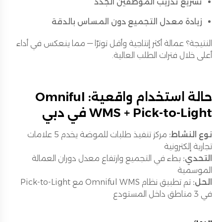
تسريع تدريب الموظفين الجدد
زيادة معدل التجميع دون المساس بالدقة
النتيجة؟ عمالة أكثر إنتاجية وأقل توترًا — مما ينعكس في أداء
أعلى خلال فترات الطلب العالية.
حالة استخدام واقعية: Omniful
WMS + Pick-to-Light في دبي
نوع النشاط:
مركز تنفيذ طلبات للموضة يخدم 5 علامات
تجارية إلكترونية
التحدي:
بطء في التجميع وارتفاع معدل دوران العمالة
الموسمية
الحل:
تم تطبيق نظام Omniful WMS مع Pick-to-Light
في 3 مناطق داخل المستودع