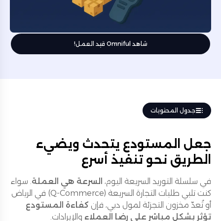
شاهد Omniful قيد العمل!
جدول المحتويات
جعل المستودع يتحدث ويضيء
الطريق نحو تنفيذ أسرع
في سلسلة التوريد السريعة اليوم،
السرعة هي العملة
. سواء
كنت تلبي طلبات التجارة السريعة (Q-Commerce) في الرياض
أو تُعدّ مخزون التجزئة لمول دبي، فإن
كفاءة المستودع
تؤثر بشكل مباشر على رضا العملاء
والإيرادات.