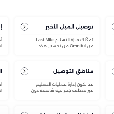
توصيل الميل الأخير
إ
تمكّنك ميزة التسليم Last Mile
أد
من Omniful من تحسين هذه
المرحلة الحرجة، مما يضمن
طر
عمليات التسليم الدقيقة وفي
ال
الوقت المناسب وتجاوز توقعات
العملاء.
مناطق التوصيل
ا
الجغرافية
قد تكون إدارة عمليات التسليم
أد
عبر منطقة جغرافية شاسعة دون
أي تنظيم واضح بمثابة كابوس.
ال