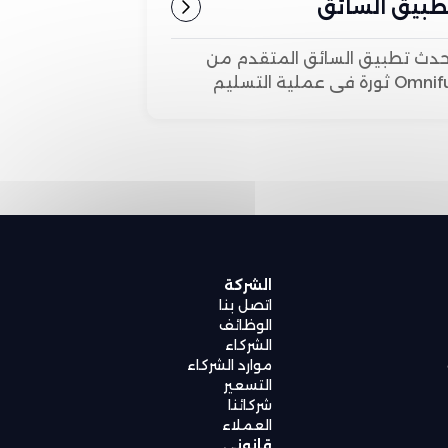
طبيق السائق
لمتقدم
حدث تطبيق السائق المتقدم من
Omniful ثورة في عملية التسليم
 خلال تمكين السائقين من
ال تحديثات في الوقت الفعلي
ى الحزم المخصصة والمسارات
غييرات الجدول الزمني.
الشركة
اتصل بنا
الوظائف
الشركاء
موارد الشركاء
التسعير
شركائنا
العملاء
قانوني