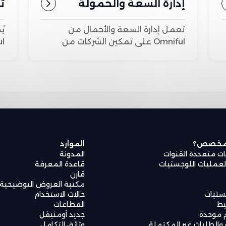
إدارة السعة والحمولة
ت
ا
تعمل إدارة السعة والأحمال من
يُ
Omniful على تمكين الشركات من
إتقان الكفاءة اللوجستية من خلال
من
تتبع سعة المركبات وتوزيع
خل
الأحمال في الوقت الفعلي.
عل
وت
 مخصص؟
الموارد
ات متعددة القنوات
المدونة
مليات اللوجستيات
قاعدة المعرفة
قارن
مكتبة العروض التوضيحية
جستيات
حالات الاستخدام
يط
القطاعات
 موحدة
جديد أومنيفل
والطلبات غير المكتملة
وثائق التكامل