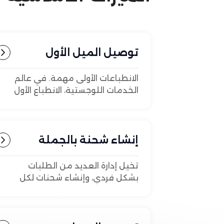
توصيل الميل الأول
الانطباعات الأولى مهمة. في عالم
الخدمات اللوجستية، الانطباع الأول
الذي تتركه منتجاتك هو أثناء
التسليم في الميل الأول، وهي
الرحلة الحاسمة من نقطة الأصل
إلى مركز التوزيع.
إنشاء شحنة بالجملة
تخيل إدارة العديد من الطلبات
بشكل فردي، وإنشاء شحنات لكل
منها يدويًا. مضيعة للوقت،
ومملة، وعرضة للأخطاء.