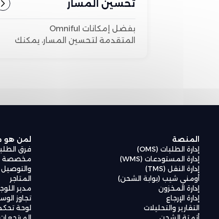
تحسين المسار
بفضل إمكانات Omniful
المتقدمة لتحسين المسار، يمكنك
تبسيط عمليات التسليم الخاصة
بك، وتقليل استهلاك الوقود،
وضمان تسليم الطرود لعملائك
في الوقت المناسب.
المنصة
لمن هو
إدارة الطلبات (OMS)
فرق الطلب
إدارة المستودعات (WMS)
مخصصة لع
إدارة النقل (TMS)
والتوصيل
أومني شيب (بوابة الشحن)
المتاجر
إدارة المخزون
مدير اللو
إدارة الإرجاع
تجاوز الوس
التقارير والتحليلات
لوحة تحكم
أتمتة الشحن
المرتجعات 