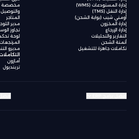
إدارة المستودعات (WMS)
مخصصة لع
إدارة النقل (TMS)
والتوصيل
أومني شيب (بوابة الشحن)
المتاجر
إدارة المخزون
مدير اللو
إدارة الإرجاع
تجاوز الوس
التقارير والتحليلات
لوحة تحكم
أتمتة الشحن
المرتجعات 
تكاملات جاهزة للتشغيل
مديرو التن
التكاملات
أمازون
ترينديول
أفضل برامج ERP
أفضل بر
منطقة الشرق الأوسط وشمال أفريقيا
منطقة الشرق الأوسط وشمال أفريقيا
منطقة الشرق الأوسط وشمال أفريقيا
منطقة الشرق الأوسط وشمال أفريقيا
ai
ai
ai
ai
Bahrain
Bahrain
Bahrain
Bahrain
Algeria
Algeria
Algeria
Algeria