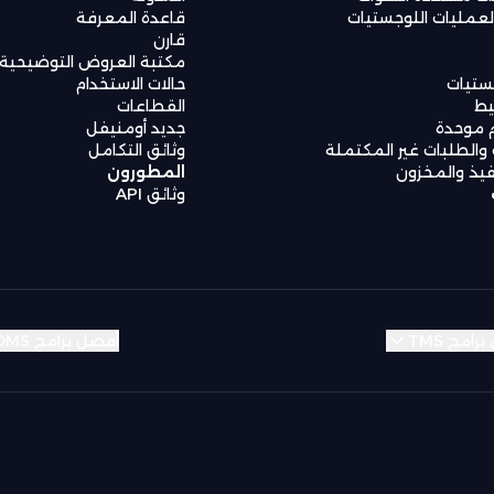
مليات اللوجستيات
قاعدة المعرفة
قارن
مكتبة العروض التوضيحية
جستيات
حالات الاستخدام
يط
القطاعات
 موحدة
جديد أومنيفل
والطلبات غير المكتملة
وثائق التكامل
فيذ والمخزون
المطورون
وثائق API
امج TMS
أفضل برامج OMS
Iraq
Iraq
Iraq
Iraq
Egypt
Egypt
Egypt
Egypt
Dub
Dub
Dub
Dub