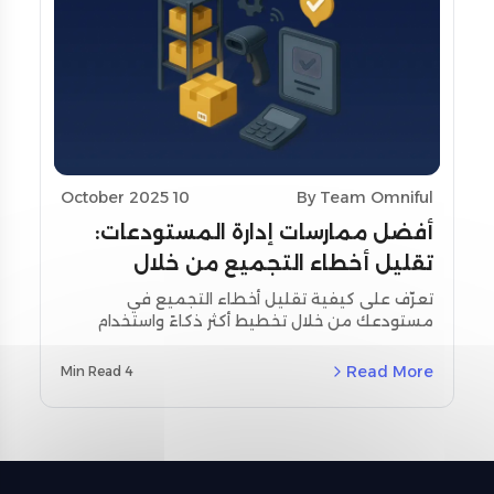
10 October 2025
By Team Omniful
أفضل ممارسات إدارة المستودعات:
تقليل أخطاء التجميع من خلال
تحسين التخطيط واستخدام أدوات
تعرّف على كيفية تقليل أخطاء التجميع في
مستودعك من خلال تخطيط أكثر ذكاءً واستخدام
المسح
أدوات المسح اللحظي. استكشف استراتيجيات
مخصصة لمنطقة الشرق الأوسط وشمال أفريقيا
Read More
4 Min Read
(MENA) ودراسات حالة حقيقية باستخدام نظام إدارة
المستودعات من أومنيفل (Omniful WMS).