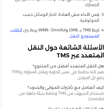
الجمارك.
قِس الأداء مش العادة:
اختار الوسائل حسب
الموثوقية.
اربط TMS بـ OMS وWMS:
Omniful يربط بين
الطلب
،
المستودع
،
النقل
.
الأسئلة الشائعة حول النقل
المتعدد عبر TMS
هل النقل المتعدد أفضل من المتنوع؟
نعم، لأنه يحافظ على نفس الحاوية ويقلل المناولة، وTMS
يتابع كل المراحل.
كيف أتعامل مع تأخيرات الموانئ والحدود؟
باستخدام التنبيهات من TMS وخطط بديلة جاهزة من
Omniful.
هل الشركات الصغيرة تستفيد؟