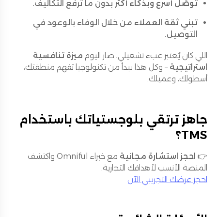
توصّل أسرع وبذكاء أكثر
بدون ما ترفع التكاليف.
تبني ثقة العملاء
من خلال الوفاء بالوعود في
التوصيل.
اللي كان يُعتبر عبء تشغيلي، صار اليوم
ميزة تنافسية
استراتيجية
– وكل هذا يبدأ من تكنولوجيا تفهم منطقتك،
أسطولك، وعميلك.
جاهز ترتقي بلوجستياتك باستخدام
TMS؟
👉
احجز استشارة مجانية
مع خبراء Omniful واكتشف
المنصة الأنسب لأهدافك التجارية.
احجز عرضك التجريبي الآن