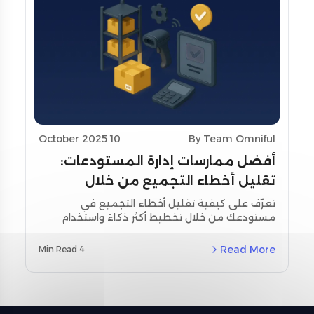
10 October 2025
By Team Omniful
أفضل ممارسات إدارة المستودعات:
تقليل أخطاء التجميع من خلال
تحسين التخطيط واستخدام أدوات
تعرّف على كيفية تقليل أخطاء التجميع في
مستودعك من خلال تخطيط أكثر ذكاءً واستخدام
المسح
أدوات المسح اللحظي. استكشف استراتيجيات
مخصصة لمنطقة الشرق الأوسط وشمال أفريقيا
Read More
4 Min Read
(MENA) ودراسات حالة حقيقية باستخدام نظام إدارة
المستودعات من أومنيفل (Omniful WMS).