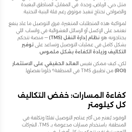
مثل دبي، الرياض، وجدة. في المقابل، المناطق البعيدة
والضواحي تحتاج تنفيذ موثوق رغم قلة البنية التحتية.
لمواكبة هذه المتطلبات المتغيرة، فرق التوصيل ما عاد ينفع
تعتمد على الإكسل أو الرسائل العشوائية في واتساب. اللي
يحتاجونه هو
نظام إدارة النقل (TMS)
— منصة تتحكم
بشكل كامل في عمليات التوصيل وتساعد على
توفير
التكاليف وزيادة الكفاءة بشكل ملموس
.
لكن، كيف ممكن نقيس
العائد الحقيقي على الاستثمار
(ROI)
من تطبيق TMS في المنطقة؟ خلونا نفصلها.
كفاءة المسارات: خفض التكاليف
كل كيلومتر
الوقود يُعتبر من أكثر عناصر التوصيل تقلبًا وتكلفة في
المنطقة. باستخدام مسارات مدعومة بـ TMS، الشركات
اللوجستية تقدر تتحكم بشكل أفضل في: