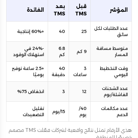
قبل
بعد
المؤشر
الفائدة
TMS
TMS
عدد الطلبات لكل
25
40
+60% إنتاجية
سائق
متوسط مسافة
6.8
-24% في
9 كم
المسار
كم
استهلاك الوقود
وقت التخطيط
3
40
+2.5 ساعة توفير
اليومي
ساعات
دقيقة
يوميًا
عدد الشحنات
12
3
انخفاض 75%
الفاشلة/يوم
عدد مكالمات
40/
تقليل
15/يوم
الدعم
يوم
التصعيدات
هذي الأرقام تمثل نتائج واقعية لشركات فعّلت TMS مصمم
خصيصًا للمنطقة.